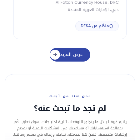
rf
Al Fattan Currency House، DIFC
دبي، الإمارات العربية المتحدة
لندن 14 5AB
منظّم من DFSA
عرض المزيد
نحن هنا من أجلك
لم تجد ما تبحث عنه؟
يلتزم فريقنا ببذل ما يتجاوز التوقعات لتلبية احتياجاتك. سواء تعلق الأمر
بمعالجة استفساراتك أو مساعدتك في المشكلات التقنية أو تقديم
إرشادات متخصصة، فنحن هنا لخدمتك. نجاحك ورضاك في صميم رسالتنا،