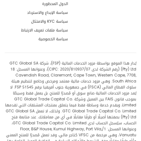
الدول المحظورة
سياسة الإيداع والاسترداد
سياسة KYC والامتثال
سياسة ملفات تعريف الارتباط
سياسة الخصوصية
يُدار هذا الموقع بواسطة مزود الخدمات المالية (FSP)، شركة GTC Global SA
(Pty) Ltd (رقم الشركة لدى CIPC: 2020/810937/07)، وعنوانها المسجل: 18
Cavendish Road, Claremont, Cape Town, Western Cape, 7708,
South Africa. وهي مزود خدمات مالية معتمد ومرخص وخاضع لتنظيم هيئة
سلوك القطاع المالي (FSCA) في جمهورية جنوب أفريقيا برقم FSP 51545. لا
يُعد مزود الخدمات المالية صانع سوق أو مُصدرًا للمنتج، بل يعمل فقط وسيطًا
بموجب قانون FAIS بين العميل وشركة GTC Global Trade Capital Co.
Limited، ويقدم خدمة وساطة فقط فيما يتعلق بمنتجات المشتقات التي تقدمها
GTC Global Trade Capital Co. Limited. ولذلك، لا تعمل GTC Global SA
(Pty) Ltd بصفتها أصيلًا أو طرفًا مقابلًا في أي من معاملاتك. عند متابعة فتح
الحساب، سيُسجل الحساب لدى GTC Global Trade Capital Co. Limited،
وعنوانها المسجل: 1/Floor, B&P House, Kumul Highway, Port Vila,
Vanuatu، وهي مرخصة من VFSC كتاجر مالي، وقد تعمل مُصدرًا للمنتج المعني