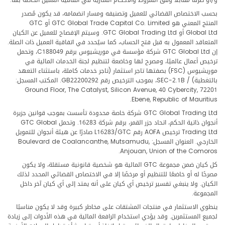
و/أو طرفًا مقابلًا وفق الشروط والأحكام السارية في اتفاقية العميل الخاصة بها.
بحسب الاختصاص القضائي للعميل وتصنيفه ومسار انضمامه، قد يكون مُصدر
المنتج المعني هو GTC Global Trade Capital Co. Limited أو GTC
Global Ltd أو GTC Global Trading Ltd. وسيتم الإفصاح للعميل عن الكيان
المتعاقد المعمول به قبل فتح الحساب، كما سيُحدد في اتفاقية العميل ذات الصلة.
إن GTC Global Ltd شركة مؤسسة في موريشيوس برقم C188049، وتحمل
ترخيص أعمال عالميًا، ومصرح لها وخاضعة لتنظيم لجنة الخدمات المالية في
موريشيوس (FSC) بصفتها تاجر استثمار (تاجر خدمات كاملة، باستثناء التعهد
بالتغطية) / SEC-2.1B، بموجب الترخيص رقم GB22200292. المكتب المسجل:
Ground Floor, The Catalyst, Silicon Avenue, 40 Cybercity, 72201
Ebene, Republic of Mauritius.
GTC Global Trading Ltd شركة خاصة محدودة تأسست بموجب قوانين جزيرة
أنجوان ذاتية الحكم، اتحاد جزر القمر، برقم شركة 16283. وتحمل GTC Global
Trading Ltd ترخيص AOFA رقم L16283/GTC صادرًا عن هيئة أنجوان للتمويل
الخارجي. العنوان المسجل: Boulevard de Coalancanthe, Mutsamudu,
Anjouan, Union of the Comoros.
كل كيان ضمن مجموعة GTC المالية هو شخصية قانونية مستقلة، ولا يكون
مصرحًا له أو خاضعًا للتنظيم أو مرخصًا إلا في الاختصاص القضائي المحدد لذلك
الكيان. ولا ينبغي تفسير ترخيص أي كيان على أنه يمتد إلى أي كيان آخر داخل
المجموعة.
ينطوي الاستثمار في منتجات المشتقات على مخاطر كبيرة وقد لا يكون مناسبًا
لجميع المستثمرين. وقد يؤدي استخدام الرافعة المالية في هذه الأدوات إلى زيادة