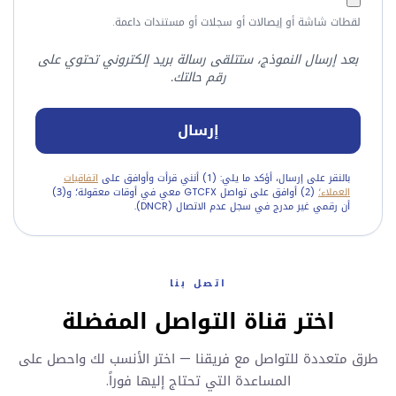
لقطات شاشة أو إيصالات أو سجلات أو مستندات داعمة.
بعد إرسال النموذج، ستتلقى رسالة بريد إلكتروني تحتوي على
رقم حالتك.
إرسال
بالنقر على إرسال، أؤكد ما يلي: (1) أنني قرأت وأوافق على
اتفاقيات
العملاء؛
(2) أوافق على تواصل GTCFX معي في أوقات معقولة؛ و(3)
أن رقمي غير مدرج في سجل عدم الاتصال (DNCR).
اتصل بنا
اختر قناة التواصل المفضلة
طرق متعددة للتواصل مع فريقنا — اختر الأنسب لك واحصل على
المساعدة التي تحتاج إليها فوراً.