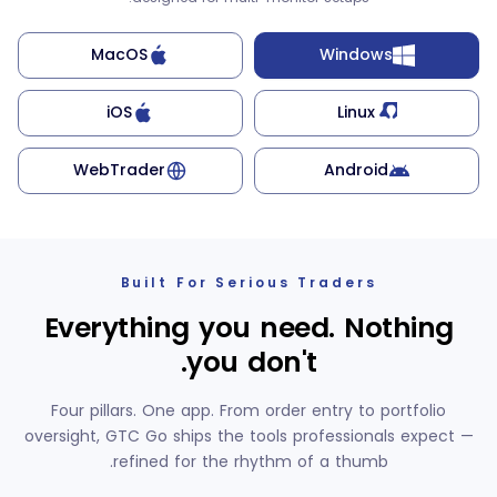
Trade in Real Time.
Live Buy/Sell pricing,
MacOS
Windows
flexible lot sizing, and
instant execution — place
your trade exactly when
iOS
Linux
you're ready.
WebTrader
Android
All Markets. One
App.
Track metals, energy,
forex, indices, stocks and
Built For Serious Traders
futures side by side —
Everything you need. Nothing
real-time prices, always
within reach.
you don't.
Explore Copy
Four pillars. One app. From order entry to portfolio
Trading.
oversight, GTC Go ships the tools professionals expect —
Get Started in
refined for the rhythm of a thumb.
Browse strategy providers
Minutes.
and choose the ones that