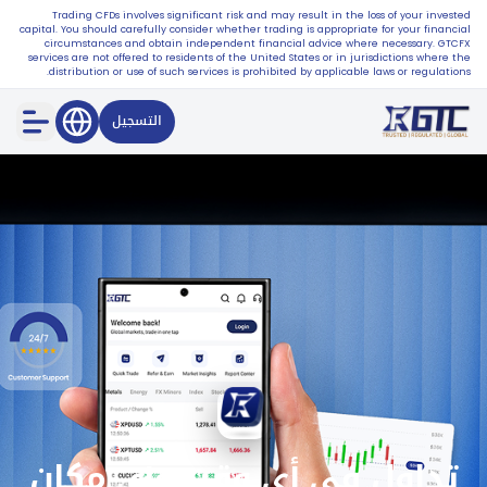
Trading CFDs involves significant risk and may result in the loss of your invested
capital. You should carefully consider whether trading is appropriate for your financial
circumstances and obtain independent financial advice where necessary. GTCFX
services are not offered to residents of the United States or in jurisdictions where the
distribution or use of such services is prohibited by applicable laws or regulations.
التسجيل
تداول في أي وقت وأي مكان