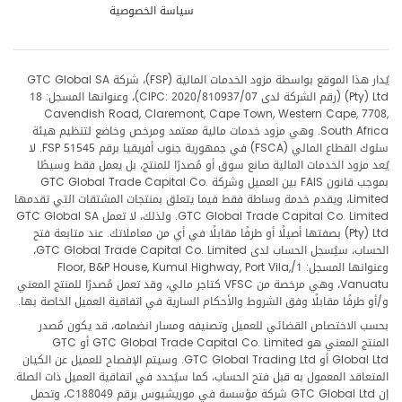
سياسة الخصوصية
يُدار هذا الموقع بواسطة مزود الخدمات المالية (FSP)، شركة GTC Global SA
(Pty) Ltd (رقم الشركة لدى CIPC: 2020/810937/07)، وعنوانها المسجل: 18
Cavendish Road, Claremont, Cape Town, Western Cape, 7708,
South Africa. وهي مزود خدمات مالية معتمد ومرخص وخاضع لتنظيم هيئة
سلوك القطاع المالي (FSCA) في جمهورية جنوب أفريقيا برقم FSP 51545. لا
يُعد مزود الخدمات المالية صانع سوق أو مُصدرًا للمنتج، بل يعمل فقط وسيطًا
بموجب قانون FAIS بين العميل وشركة GTC Global Trade Capital Co.
Limited، ويقدم خدمة وساطة فقط فيما يتعلق بمنتجات المشتقات التي تقدمها
GTC Global Trade Capital Co. Limited. ولذلك، لا تعمل GTC Global SA
(Pty) Ltd بصفتها أصيلًا أو طرفًا مقابلًا في أي من معاملاتك. عند متابعة فتح
الحساب، سيُسجل الحساب لدى GTC Global Trade Capital Co. Limited،
وعنوانها المسجل: 1/Floor, B&P House, Kumul Highway, Port Vila,
Vanuatu، وهي مرخصة من VFSC كتاجر مالي، وقد تعمل مُصدرًا للمنتج المعني
و/أو طرفًا مقابلًا وفق الشروط والأحكام السارية في اتفاقية العميل الخاصة بها.
بحسب الاختصاص القضائي للعميل وتصنيفه ومسار انضمامه، قد يكون مُصدر
المنتج المعني هو GTC Global Trade Capital Co. Limited أو GTC
Global Ltd أو GTC Global Trading Ltd. وسيتم الإفصاح للعميل عن الكيان
المتعاقد المعمول به قبل فتح الحساب، كما سيُحدد في اتفاقية العميل ذات الصلة.
إن GTC Global Ltd شركة مؤسسة في موريشيوس برقم C188049، وتحمل