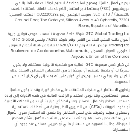
ترخيص أعمال عالميًا، ومصرح لها وخاضعة لتنظيم لجنة الخدمات المالية في
موريشيوس (FSC) بصفتها تاجر استثمار (تاجر خدمات كاملة، باستثناء التعهد
بالتغطية) / SEC-2.1B، بموجب الترخيص رقم GB22200292. المكتب المسجل:
Ground Floor, The Catalyst, Silicon Avenue, 40 Cybercity, 72201
Ebene, Republic of Mauritius.
GTC Global Trading Ltd شركة خاصة محدودة تأسست بموجب قوانين جزيرة
أنجوان ذاتية الحكم، اتحاد جزر القمر، برقم شركة 16283. وتحمل GTC Global
Trading Ltd ترخيص AOFA رقم L16283/GTC صادرًا عن هيئة أنجوان للتمويل
الخارجي. العنوان المسجل: Boulevard de Coalancanthe, Mutsamudu,
Anjouan, Union of the Comoros.
كل كيان ضمن مجموعة GTC المالية هو شخصية قانونية مستقلة، ولا يكون
مصرحًا له أو خاضعًا للتنظيم أو مرخصًا إلا في الاختصاص القضائي المحدد لذلك
الكيان. ولا ينبغي تفسير ترخيص أي كيان على أنه يمتد إلى أي كيان آخر داخل
المجموعة.
ينطوي الاستثمار في منتجات المشتقات على مخاطر كبيرة وقد لا يكون مناسبًا
لجميع المستثمرين. وقد يؤدي استخدام الرافعة المالية في هذه الأدوات إلى زيادة
مستوى المخاطر واحتمال الخسائر. وقبل اتخاذ أي قرار بشأن تداول العملات الأجنبية
أو عقود الفروقات (CFDs)، من الضروري النظر بعناية في أهدافك الاستثمارية
ومستوى خبرتك وقدرتك على تحمل المخاطر. ولا ينبغي لك استثمار سوى الأموال
التي يمكنك تحمل خسارتها. ونحثك بشدة على التثقيف الكامل بشأن المخاطر
المرتبطة، وطلب المشورة من مستشار مالي أو ضريبي مستقل عند وجود أي
استفسارات.