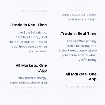
fit your goals — you
Link an existing account
decide what to follow,
or open a new one —
and when to stop.
simple steps, full control
over how you begin.
Trade in Real Time.
Trade in Real Time.
Live Buy/Sell pricing,
flexible lot sizing, and
Live Buy/Sell pricing,
instant execution — place
flexible lot sizing, and
your trade exactly when
instant execution — place
you're ready.
your trade exactly when
you're ready.
All Markets. One
All Markets. One
App.
App.
Track metals, energy,
forex, indices, stocks and
Track metals, energy,
futures side by side —
forex, indices, stocks and
real-time prices, always
futures side by side —
within reach.
real-time prices, always
within reach.