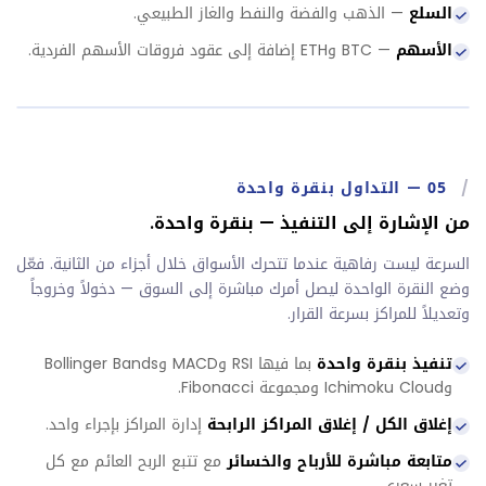
السلع
— الذهب والفضة والنفط والغاز الطبيعي.
الأسهم
— BTC وETH إضافة إلى عقود فروقات الأسهم الفردية.
/
05
—
التداول بنقرة واحدة
من الإشارة إلى التنفيذ — بنقرة واحدة.
السرعة ليست رفاهية عندما تتحرك الأسواق خلال أجزاء من الثانية. فعّل
وضع النقرة الواحدة ليصل أمرك مباشرة إلى السوق — دخولاً وخروجاً
وتعديلاً للمراكز بسرعة القرار.
تنفيذ بنقرة واحدة
بما فيها RSI وMACD وBollinger Bands
وIchimoku Cloud ومجموعة Fibonacci.
إغلاق الكل / إغلاق المراكز الرابحة
إدارة المراكز بإجراء واحد.
متابعة مباشرة للأرباح والخسائر
مع تتبع الربح العائم مع كل
تغير سعري.