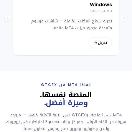
Windows
v4.0 · 8.4 MB
تجربة سطح المكتب الكاملة — شاشات ورسوم
متعددة وجميع ميزات MT4 متاحة.
تنزيل
لماذا MT4 من GTCFX
المنصة نفسها.
وميزة أفضل.
MT4 هي المنصة، وGTCFX هي البنية التحتية خلفها — مزودو
سيولة من الفئة الأولى، ومراكز بيانات Equinix احتياطية في نيويورك
ولندن وطوكيو، وفريق دعم يمارس التداول فعلياً.