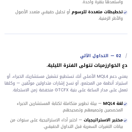
واستعدها بنقرة واحدة.
تخطيطات متعددة للرسوم
أو تحليل حقيقي متعدد الأصول
والأطر الزمنية.
/
02
—
التداول الآلي
دع الخوارزميات تتولى الفترة الليلية.
يعني دعم MQL4 الأصلي أنك تستطيع تشغيل مستشاريك الخبراء، أو
استيراد أنظمة من المجتمع، أو نسخ إشارات متداولين موثّقين — وكلها
تعمل على مدار الساعة على بنية GTCFX منخفضة زمن الاستجابة.
لغة MQL4
— بيئة تطوير متكاملة لكتابة المستشارين الخبراء
المخصصين وتجميعهم وتصحيحهم.
مختبر الاستراتيجيات
— اختبر أداء الاستراتيجية على سنوات من
بيانات التغيرات السعرية قبل التداول الحقيقي.