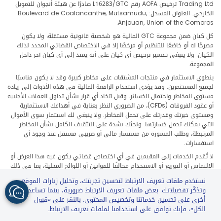
Trading Ltd ترخيص AOFA رقم L16283/GTC صادرًا عن هيئة أنجوان للتمويل
الخارجي. العنوان المسجل: Boulevard de Coalancanthe, Mutsamudu,
Anjouan, Union of the Comoros.
كل كيان ضمن مجموعة GTC المالية هو شخصية قانونية مستقلة، ولا يكون
مصرحًا له أو خاضعًا للتنظيم أو مرخصًا إلا في الاختصاص القضائي المحدد لذلك
الكيان. ولا ينبغي تفسير ترخيص أي كيان على أنه يمتد إلى أي كيان آخر داخل
المجموعة.
ينطوي الاستثمار في منتجات المشتقات على مخاطر كبيرة وقد لا يكون مناسبًا
لجميع المستثمرين. وقد يؤدي استخدام الرافعة المالية في هذه الأدوات إلى زيادة
مستوى المخاطر واحتمال الخسائر. وقبل اتخاذ أي قرار بشأن تداول العملات الأجنبية
أو عقود الفروقات (CFDs)، من الضروري النظر بعناية في أهدافك الاستثمارية
ومستوى خبرتك وقدرتك على تحمل المخاطر. ولا ينبغي لك استثمار سوى الأموال
التي يمكنك تحمل خسارتها. ونحثك بشدة على التثقيف الكامل بشأن المخاطر
المرتبطة، وطلب المشورة من مستشار مالي أو ضريبي مستقل عند وجود أي
استفسارات.
لا تُقدم الخدمات إلى المقيمين في أي اختصاص قضائي يكون فيه هذا العرض أو
الالتماس أو التوزيع أو الاستخدام مخالفًا للقوانين أو اللوائح المحلية، بما في ذلك
على سبيل المثال لا الحصر الولايات المتحدة واليابان وأي اختصاص يخضع لعقوبات
نستخدم ملفات تعريف الارتباط لتحسين تجربتك، وتحليل زيارات الموقع،
سارية أو قيود تنظيمية.
وتذكّر تفضيلاتك. بعض ملفات تعريف الارتباط ضرورية، بينما تساعدنا
أخرى على تحسين خدماتنا وتخصيص المحتوى. بالنقر على «قبول
الكل»، فإنك توافق على استخدامنا لملفات تعريف الارتباط.