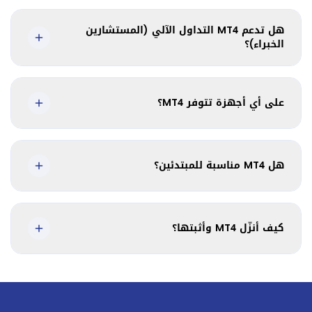
هل تدعم MT4 التداول الآلي (المستشارين
الخبراء)؟
على أي أجهزة تتوفر MT4؟
هل MT4 مناسبة للمبتدئين؟
كيف أنزّل MT4 وأثبتها؟