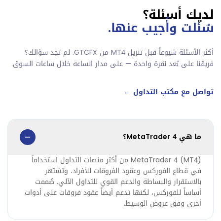
لديك أسئلة؟
سُئلت وأُجيب عنها.
أكثر الأسئلة شيوعاً قبل تنزيل MT4 من GTCFX. لم تجد سؤالك؟
فريقنا على بُعد نقرة واحدة — على مدار الساعة خلال ساعات السوق.
تواصل مع مكتب التداول ←
ما هي MetaTrader 4؟
MetaTrader 4 (MT4) من أكثر منصات التداول استخداماً
في قطاع الفوركس وعقود الفروقات للأفراد، وتشتهر
بالاستقرار والبساطة والدعم القوي للتداول الآلي. صُممت
أساساً للفوركس، لكنها تدعم أيضاً عقود فروقات على أدوات
أخرى وفق عروض الوسيط.