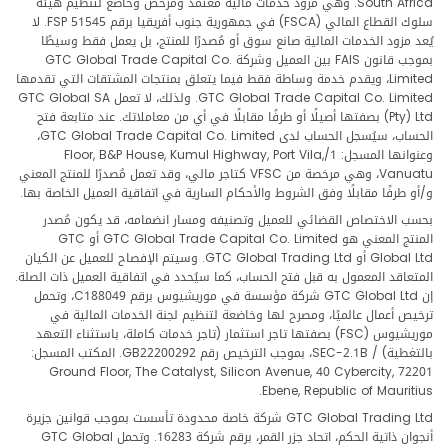
South Africa. وهي مزود خدمات مالية معتمد ومرخص وخاضع لتنظيم هيئة
سلوك القطاع المالي (FSCA) في جمهورية جنوب أفريقيا برقم FSP 51545. لا
يُعد مزود الخدمات المالية صانع سوق أو مُصدرًا للمنتج، بل يعمل فقط وسيطًا
بموجب قانون FAIS بين العميل وشركة GTC Global Trade Capital Co.
Limited، ويقدم خدمة وساطة فقط فيما يتعلق بمنتجات المشتقات التي تقدمها
GTC Global Trade Capital Co. Limited. ولذلك، لا تعمل GTC Global SA
(Pty) Ltd بصفتها أصيلًا أو طرفًا مقابلًا في أي من معاملاتك. عند متابعة فتح
الحساب، سيُسجل الحساب لدى GTC Global Trade Capital Co. Limited،
وعنوانها المسجل: 1/Floor, B&P House, Kumul Highway, Port Vila,
Vanuatu، وهي مرخصة من VFSC كتاجر مالي، وقد تعمل مُصدرًا للمنتج المعني
و/أو طرفًا مقابلًا وفق الشروط والأحكام السارية في اتفاقية العميل الخاصة بها.
بحسب الاختصاص القضائي للعميل وتصنيفه ومسار انضمامه، قد يكون مُصدر
المنتج المعني هو GTC Global Trade Capital Co. Limited أو GTC
Global Ltd أو GTC Global Trading Ltd. وسيتم الإفصاح للعميل عن الكيان
المتعاقد المعمول به قبل فتح الحساب، كما سيُحدد في اتفاقية العميل ذات الصلة.
إن GTC Global Ltd شركة مؤسسة في موريشيوس برقم C188049، وتحمل
ترخيص أعمال عالميًا، ومصرح لها وخاضعة لتنظيم لجنة الخدمات المالية في
موريشيوس (FSC) بصفتها تاجر استثمار (تاجر خدمات كاملة، باستثناء التعهد
بالتغطية) / SEC-2.1B، بموجب الترخيص رقم GB22200292. المكتب المسجل:
Ground Floor, The Catalyst, Silicon Avenue, 40 Cybercity, 72201
Ebene, Republic of Mauritius.
GTC Global Trading Ltd شركة خاصة محدودة تأسست بموجب قوانين جزيرة
أنجوان ذاتية الحكم، اتحاد جزر القمر، برقم شركة 16283. وتحمل GTC Global