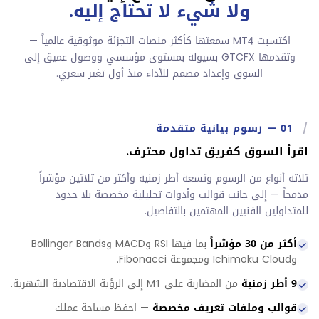
ولا شيء لا تحتاج إليه.
اكتسبت MT4 سمعتها كأكثر منصات التجزئة موثوقية عالمياً —
وتقدمها GTCFX بسيولة بمستوى مؤسسي ووصول عميق إلى
السوق وإعداد مصمم للأداء منذ أول تغير سعري.
/
01
—
رسوم بيانية متقدمة
اقرأ السوق كفريق تداول محترف.
ثلاثة أنواع من الرسوم وتسعة أطر زمنية وأكثر من ثلاثين مؤشراً
مدمجاً — إلى جانب قوالب وأدوات تحليلية مخصصة بلا حدود
للمتداولين الفنيين المهتمين بالتفاصيل.
أكثر من 30 مؤشراً
بما فيها RSI وMACD وBollinger Bands
وIchimoku Cloud ومجموعة Fibonacci.
9 أطر زمنية
من المضاربة على M1 إلى الرؤية الاقتصادية الشهرية.
قوالب وملفات تعريف مخصصة
— احفظ مساحة عملك