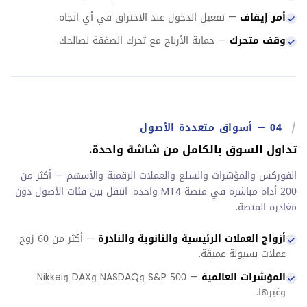
أمر إيقاف
— تفعيل الدخول عند الاختراق في أي اتجاه.
وقف متحرك
— حماية الأرباح مع تحرك الصفقة لصالحك.
/
04
—
أسواق متعددة الأصول
تداول السوق بالكامل من شاشة واحدة.
الفوركس والمؤشرات والسلع والعملات الرقمية والأسهم — أكثر من
200 أداة مباشرة في منصة MT4 واحدة. انتقل بين فئات الأصول دون
مغادرة المنصة.
أزواج العملات الرئيسية والثانوية والنادرة
— أكثر من 60 زوج
عملات بسيولة عميقة.
المؤشرات العالمية
— S&P 500 وNASDAQ وDAX وNikkei
وغيرها.