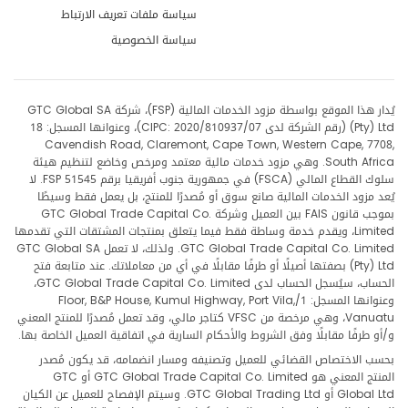
سياسة ملفات تعريف الارتباط
سياسة الخصوصية
يُدار هذا الموقع بواسطة مزود الخدمات المالية (FSP)، شركة GTC Global SA
(Pty) Ltd (رقم الشركة لدى CIPC: 2020/810937/07)، وعنوانها المسجل: 18
Cavendish Road, Claremont, Cape Town, Western Cape, 7708,
South Africa. وهي مزود خدمات مالية معتمد ومرخص وخاضع لتنظيم هيئة
سلوك القطاع المالي (FSCA) في جمهورية جنوب أفريقيا برقم FSP 51545. لا
يُعد مزود الخدمات المالية صانع سوق أو مُصدرًا للمنتج، بل يعمل فقط وسيطًا
بموجب قانون FAIS بين العميل وشركة GTC Global Trade Capital Co.
Limited، ويقدم خدمة وساطة فقط فيما يتعلق بمنتجات المشتقات التي تقدمها
GTC Global Trade Capital Co. Limited. ولذلك، لا تعمل GTC Global SA
(Pty) Ltd بصفتها أصيلًا أو طرفًا مقابلًا في أي من معاملاتك. عند متابعة فتح
الحساب، سيُسجل الحساب لدى GTC Global Trade Capital Co. Limited،
وعنوانها المسجل: 1/Floor, B&P House, Kumul Highway, Port Vila,
Vanuatu، وهي مرخصة من VFSC كتاجر مالي، وقد تعمل مُصدرًا للمنتج المعني
و/أو طرفًا مقابلًا وفق الشروط والأحكام السارية في اتفاقية العميل الخاصة بها.
بحسب الاختصاص القضائي للعميل وتصنيفه ومسار انضمامه، قد يكون مُصدر
المنتج المعني هو GTC Global Trade Capital Co. Limited أو GTC
Global Ltd أو GTC Global Trading Ltd. وسيتم الإفصاح للعميل عن الكيان