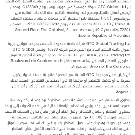
المتعاقد المعمول به قبل فتح الحساب، كما سيُحدد في اتفاقية العميل ذات الصلة.
إن GTC Global Ltd شركة مؤسسة في موريشيوس برقم C188049، وتحمل
ترخيص أعمال عالميًا، ومصرح لها وخاضعة لتنظيم لجنة الخدمات المالية في
موريشيوس (FSC) بصفتها تاجر استثمار (تاجر خدمات كاملة، باستثناء التعهد
بالتغطية) / SEC-2.1B، بموجب الترخيص رقم GB22200292. المكتب المسجل:
Ground Floor, The Catalyst, Silicon Avenue, 40 Cybercity, 72201
Ebene, Republic of Mauritius.
GTC Global Trading Ltd شركة خاصة محدودة تأسست بموجب قوانين جزيرة
أنجوان ذاتية الحكم، اتحاد جزر القمر، برقم شركة 16283. وتحمل GTC Global
Trading Ltd ترخيص AOFA رقم L16283/GTC صادرًا عن هيئة أنجوان للتمويل
الخارجي. العنوان المسجل: Boulevard de Coalancanthe, Mutsamudu,
Anjouan, Union of the Comoros.
كل كيان ضمن مجموعة GTC المالية هو شخصية قانونية مستقلة، ولا يكون
مصرحًا له أو خاضعًا للتنظيم أو مرخصًا إلا في الاختصاص القضائي المحدد لذلك
الكيان. ولا ينبغي تفسير ترخيص أي كيان على أنه يمتد إلى أي كيان آخر داخل
المجموعة.
ينطوي الاستثمار في منتجات المشتقات على مخاطر كبيرة وقد لا يكون مناسبًا
لجميع المستثمرين. وقد يؤدي استخدام الرافعة المالية في هذه الأدوات إلى زيادة
مستوى المخاطر واحتمال الخسائر. وقبل اتخاذ أي قرار بشأن تداول العملات الأجنبية
أو عقود الفروقات (CFDs)، من الضروري النظر بعناية في أهدافك الاستثمارية
ومستوى خبرتك وقدرتك على تحمل المخاطر. ولا ينبغي لك استثمار سوى الأموال
التي يمكنك تحمل خسارتها. ونحثك بشدة على التثقيف الكامل بشأن المخاطر
المرتبطة، وطلب المشورة من مستشار مالي أو ضريبي مستقل عند وجود أي