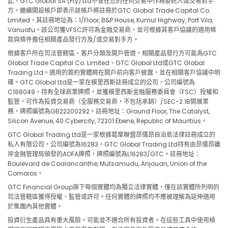
此，GTC Global SA (Pty) Ltd不會在您的任何交易中作為委託人或交易對手
方。繼續開設帳戶即表示該帳戶將註冊於GTC Global Trade Capital Co.
Limited，其註冊地址為：1/Floor, B&P House, Kumul Highway, Port Vila,
Vanuatu。該公司獲VFSC許可為金融交易商，並可根據其客戶協議的適用條
款與條件擔任相關產品發行方及/或交易對手方。
根據客戶所在司法管轄區、客戶分類及開戶管道，相關產品發行方可能為GTC
Global Trade Capital Co. Limited、GTC Global Ltd或GTC Global
Trading Ltd。適用的簽約實體將在開戶前向客戶披露，並在相關客戶協議中明
確。GTC Global Ltd是一家在模里西斯註冊成立的公司，公司編號為
C188049，持有全球商業牌照，並獲模里西斯金融服務委員會（FSC）授權和
監管，可作為投資交易商（全服務交易商，不包括承銷）/SEC-2.1B開展業
務，牌照編號為GB22200292。註冊地址：Ground Floor, The Catalyst,
Silicon Avenue, 40 Cybercity, 72201 Ebene, Republic of Mauritius。
GTC Global Trading Ltd是一家根據葛摩聯盟昂儒昂自治島法律註冊成立的
私人有限公司，公司編號為16283。GTC Global Trading Ltd持有由昂儒昂離
岸金融管理局頒發的AOFA牌照，牌照編號為L16283/GTC。註冊地址：
Boulevard de Coalancanthe, Mutsamudu, Anjouan, Union of the
Comoros。
GTC Financial Group旗下每個實體均為獨立法律實體，僅在該實體所列明的
司法管轄區獲得授權、監管或許可。任何實體的牌照均不應被理解為延伸適用
於集團內其他實體。
投資衍生產品具有重大風險，可能並不適合所有投資者。在這些工具中使用槓