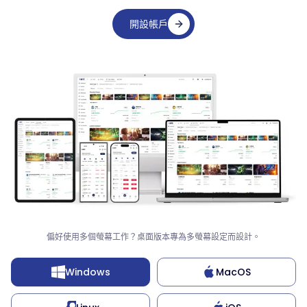
開設帳戶
Trade in Real Time.
Live Buy/Sell pricing,
偏好使用多個螢幕工作？桌面版本專為多螢幕設定而設計。
flexible lot sizing, and
instant execution — place
your trade exactly when
Windows
MacOS
you're ready.