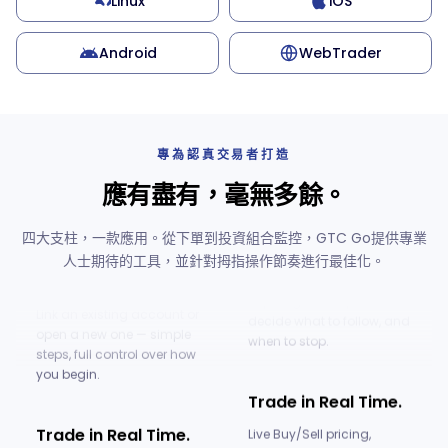
Linux
iOS
All Markets. One
App.
Android
WebTrader
Track metals, energy, forex,
indices, stocks and futures
side by side — real-time
prices, always within
專為認真交易者打造
reach.
應有盡有，毫無多餘。
Explore Copy
Trading.
四大支柱，一款應用。從下單到投資組合監控，GTC Go提供專業
Get Started in
人士期待的工具，並針對拇指操作節奏進行最佳化。
Browse strategy providers
Minutes.
and choose the ones that
Link an existing account or
fit your goals — you
open a new one — simple
decide what to follow, and
steps, full control over how
when to stop.
you begin.
Trade in Real Time.
Trade in Real Time.
Live Buy/Sell pricing,