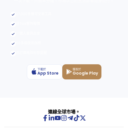
一次下載，只需半分鐘。市場以您的生活節奏隨身而行。
you begin.
when to stop.
27,000多種可交易工具
Trade in Real Time.
逐Tick實時報價
Live Buy/Sell pricing,
一鍵入金與出金
flexible lot sizing, and
instant execution — place
50多個技術指標
your trade exactly when
you're ready.
自訂價格與形態提醒
All Markets. One
下載於
獲取於
App Store
Google Play
App.
Track metals, energy, forex,
indices, stocks and futures
side by side — real-time
prices, always within
reach.
連線全球市場。