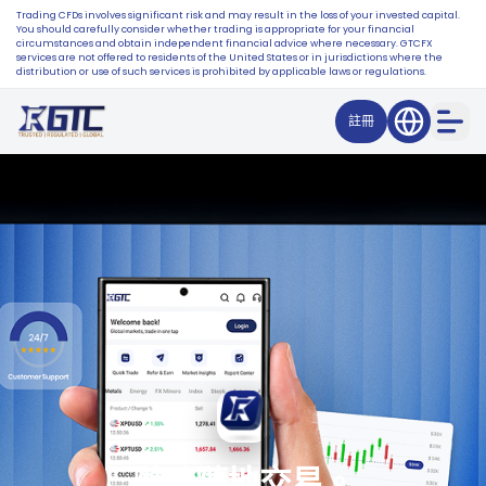
Trading CFDs involves significant risk and may result in the loss of your invested capital.
You should carefully consider whether trading is appropriate for your financial
circumstances and obtain independent financial advice where necessary. GTCFX
services are not offered to residents of the United States or in jurisdictions where the
distribution or use of such services is prohibited by applicable laws or regulations.
註冊
隨時隨地交易。