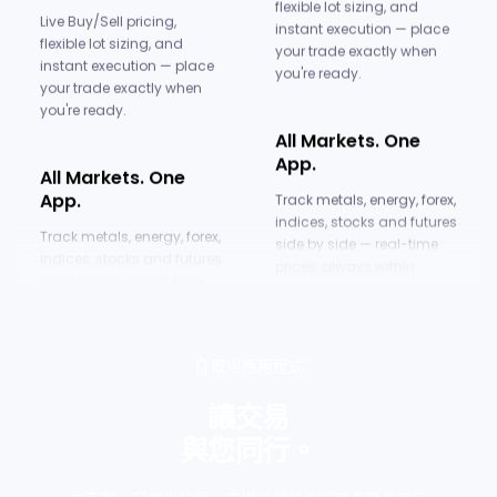
Live Buy/Sell pricing,
flexible lot sizing, and
flexible lot sizing, and
instant execution — place
instant execution — place
your trade exactly when
your trade exactly when
you're ready.
you're ready.
All Markets. One
All Markets. One
App.
App.
Track metals, energy, forex,
Track metals, energy, forex,
indices, stocks and futures
indices, stocks and futures
side by side — real-time
side by side — real-time
prices, always within
prices, always within
reach.
reach.
Explore Copy
取得應用程式
Get Started in
Trading.
Minutes.
讓交易
Browse strategy providers
與您同行。
Link an existing account or
and choose the ones that
open a new one — simple
fit your goals — you
steps, full control over how
decide what to follow, and