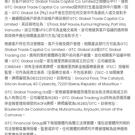
案》在客戶與GTC Global Trade Capital Co. Limited之間擔任中介，僅就
GTC Global Trade Capital Co. Limited提供的衍生產品提供中介服務。因
此，GTC Global SA (Pty) Ltd不會在您的任何交易中作為委託人或交易對手
方。繼續開設帳戶即表示該帳戶將註冊於GTC Global Trade Capital Co.
Limited，其註冊地址為：1/Floor, B&P House, Kumul Highway, Port Vila,
Vanuatu。該公司獲VFSC許可為金融交易商，並可根據其客戶協議的適用條
款與條件擔任相關產品發行方及/或交易對手方。
根據客戶所在司法管轄區、客戶分類及開戶管道，相關產品發行方可能為GTC
Global Trade Capital Co. Limited、GTC Global Ltd或GTC Global
Trading Ltd。適用的簽約實體將在開戶前向客戶披露，並在相關客戶協議中明
確。GTC Global Ltd是一家在模里西斯註冊成立的公司，公司編號為
C188049，持有全球商業牌照，並獲模里西斯金融服務委員會（FSC）授權和
監管，可作為投資交易商（全服務交易商，不包括承銷）/SEC-2.1B開展業
務，牌照編號為GB22200292。註冊地址：Ground Floor, The Catalyst,
Silicon Avenue, 40 Cybercity, 72201 Ebene, Republic of Mauritius。
GTC Global Trading Ltd是一家根據葛摩聯盟昂儒昂自治島法律註冊成立的
私人有限公司，公司編號為16283。GTC Global Trading Ltd持有由昂儒昂離
岸金融管理局頒發的AOFA牌照，牌照編號為L16283/GTC。註冊地址：
Boulevard de Coalancanthe, Mutsamudu, Anjouan, Union of the
Comoros。
GTC Financial Group旗下每個實體均為獨立法律實體，僅在該實體所列明的
司法管轄區獲得授權、監管或許可。任何實體的牌照均不應被理解為延伸適用
於集團內其他實體。