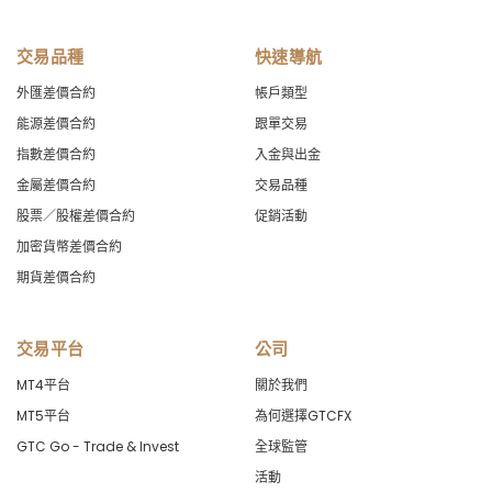
交易品種
快速導航
外匯差價合約
帳戶類型
能源差價合約
跟單交易
指數差價合約
入金與出金
金屬差價合約
交易品種
股票／股權差價合約
促銷活動
加密貨幣差價合約
期貨差價合約
交易平台
公司
MT4平台
關於我們
MT5平台
為何選擇GTCFX
GTC Go - Trade & Invest
全球監管
活動