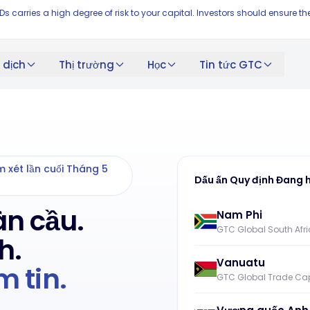
FDs carries a high degree of risk to your capital. Investors should ensur
 dịch
Thị trường
Học
Tin tức GTC
m xét lần cuối Tháng 5
Dấu ấn Quy định Đang 
n cầu.
Nam Phi
GTC Global South Afric
h.
Vanuatu
 tin.
GTC Global Trade Capi