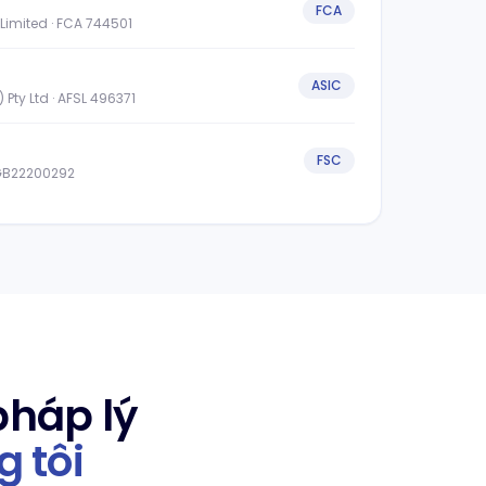
FCA
Limited · FCA 744501
ASIC
 Pty Ltd · AFSL 496371
FSC
 GB22200292
pháp lý
 tôi