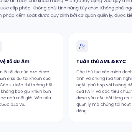
ủa sự an toàn cho khách hàng — được xây dựng vào quy trìn
ược cấp phép. Không phải tính năng tùy chọn. Không phải ngô
n pháp kiểm soát được quy định bởi cơ quan quản lý, được ki
 vệ Số dư Âm
Tuân thủ AML & KYC
n lỗ tối đa của bạn được
Các thủ tục xác minh dan
 hạn ở số dư tài khoản của
tính và chống rửa tiền ng
 Các sự kiện thị trường bất
ngặt, phù hợp với hướng d
sẽ không bao giờ khiến bạn
của FATF và các tiêu chuẩ
nợ nhà môi giới. Vốn của
được yêu cầu bởi từng cơ
được bảo vệ.
quản lý mà chúng tôi hoạt
động.