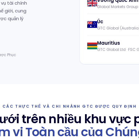
Vương quốc Anh
vụ tài chính
Global Markets Group 
ế giới, cung
ược quản lý
Úc
GTC Global (Australia)
Mauritius
GTC Global Ltd · FSC
ược Phục
CÁC THỰC THỂ VÀ CHI NHÁNH GTC ĐƯỢC QUY ĐỊNH
ưới trên nhiều khu vực 
m vi Toàn cầu của Chúng