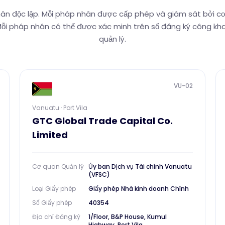
n độc lập. Mỗi pháp nhân được cấp phép và giám sát bởi cơ
ỗi pháp nhân có thể được xác minh trên sổ đăng ký công kh
quản lý.
VU-02
Vanuatu · Port Vila
GTC Global Trade Capital Co.
Limited
Cơ quan Quản lý
Ủy ban Dịch vụ Tài chính Vanuatu
(VFSC)
Loại Giấy phép
Giấy phép Nhà kinh doanh Chính
Số Giấy phép
40354
Địa chỉ Đăng ký
1/Floor, B&P House, Kumul
Highway, Port Vila