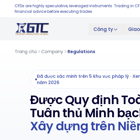
CFDs are highly speculative, leveraged instruments. Trading in C
financial advice before executing trades.
Giao
Công ty
Trang chủ
Company
Regulations
Đã được xác minh trên 5 khu vực pháp lý · Xe
năm 2026
Được Quy định Toà
Tuân thủ Minh bạc
Xây dựng trên Niềm