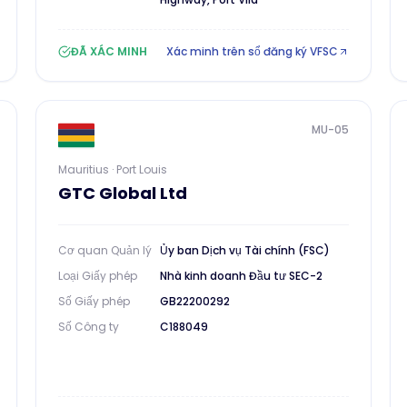
ĐÃ XÁC MINH
Xác minh trên sổ đăng ký VFSC
MU-05
Mauritius · Port Louis
GTC Global Ltd
Cơ quan Quản lý
Ủy ban Dịch vụ Tài chính (FSC)
Loại Giấy phép
Nhà kinh doanh Đầu tư SEC-2
Số Giấy phép
GB22200292
Số Công ty
C188049