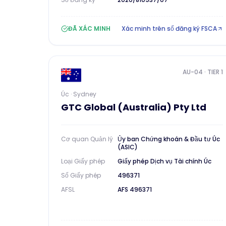
ĐÃ XÁC MINH
Xác minh trên sổ đăng ký FSCA
AU-04
· TIER 1
Úc · Sydney
GTC Global (Australia) Pty Ltd
Cơ quan Quản lý
Ủy ban Chứng khoán & Đầu tư Úc
(ASIC)
Loại Giấy phép
Giấy phép Dịch vụ Tài chính Úc
Số Giấy phép
496371
AFSL
AFS 496371