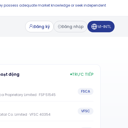
e they possess adequate market knowledge or seek independent
Đăng ký
Đăng nhập
VI-INTL
hoạt động
TRỰC TIẾP
FSCA
a Proprietary Limited · FSP 51545
VFSC
tal Co. Limited · VFSC 40354