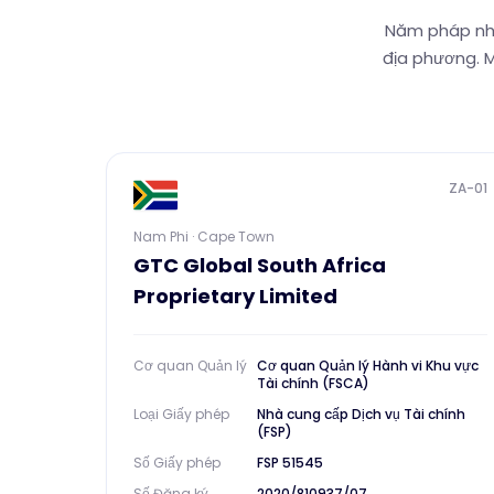
Năm pháp nhâ
địa phương. M
ZA-01
Nam Phi · Cape Town
GTC Global South Africa
Proprietary Limited
Cơ quan Quản lý
Cơ quan Quản lý Hành vi Khu vực
Tài chính (FSCA)
Loại Giấy phép
Nhà cung cấp Dịch vụ Tài chính
(FSP)
Số Giấy phép
FSP 51545
Số Đăng ký
2020/810937/07