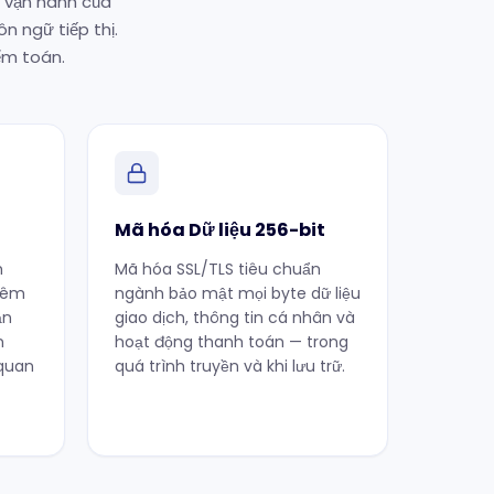
h vận hành của
n ngữ tiếp thị.
ểm toán.
Mã hóa Dữ liệu 256-bit
h
Mã hóa SSL/TLS tiêu chuẩn
hiêm
ngành bảo mật mọi byte dữ liệu
ẫn
giao dịch, thông tin cá nhân và
n
hoạt động thanh toán — trong
 quan
quá trình truyền và khi lưu trữ.