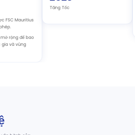
Tăng Tốc
T
SC Mauritius
G
.
rộng để bao
 và vùng
ệ