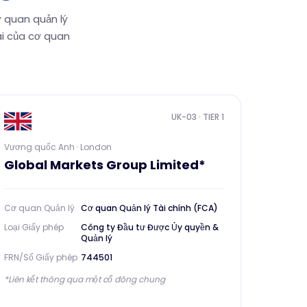
 quan quản lý
ai của cơ quan
UK-03
· TIER 1
Vương quốc Anh · London
Global Markets Group Limited*
Cơ quan Quản lý
Cơ quan Quản lý Tài chính (FCA)
Loại Giấy phép
Công ty Đầu tư Được Ủy quyền &
Quản lý
FRN/Số Giấy phép
744501
*Liên kết thông qua một cổ đông chung