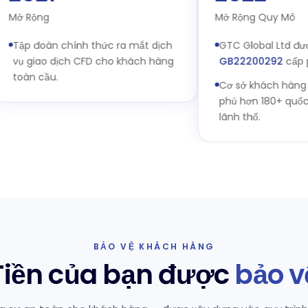
 Rộng
Mở Rộng Quy Mô
ập đoàn chính thức ra mắt dịch
GTC Global Ltd được F
ụ giao dịch CFD cho khách hàng
GB22200292
cấp phép
oàn cầu.
Cơ sở khách hàng mở 
phủ hơn 180+ quốc gia
lãnh thổ.
BẢO VỆ KHÁCH HÀNG
Tiền của bạn được
bảo v