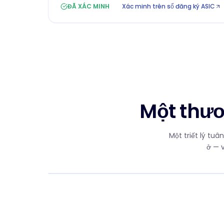
ĐÃ XÁC MINH
Xác minh trên sổ đăng ký ASIC
Một thươ
Một triết lý tu
ở — 