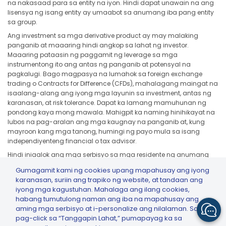
na nakasaad para sa entity na iyon. Hindi dapat unawain na ang
lisensya ng isang entity ay umaabot sa anumang iba pang entity
sa group.
Ang investment sa mga derivative product ay may malaking
panganib at maaaring hindi angkop sa lahat ng investor.
Maaaring pataasin ng paggamit ng leverage sa mga
instrumentong ito ang antas ng panganib at potensyal na
pagkalugi. Bago magpasya na lumahok sa foreign exchange
trading o Contracts for Difference (CFDs), mahalagang maingat na
isaalang-alang ang iyong mga layunin sa investment, antas ng
karanasan, at risk tolerance. Dapat ka lamang mamuhunan ng
pondong kaya mong mawala. Mahigpit ka naming hinihikayat na
lubos na pag-aralan ang mga kaugnay na panganib at, kung
mayroon kang mga tanong, humingi ng payo mula sa isang
independiyenteng financial o tax advisor.
Hindi iniaalok ang mga serbisyo sa mga residente ng anumang
jurisdiction kung saan ang naturang alok, solicitation, distribution, o
Gumagamit kami ng cookies upang mapahusay ang iyong
paggamit ay labag sa mga lokal na batas o regulasyon, kabilang
karanasan, suriin ang trapiko ng website, at tandaan ang
ngunit hindi limitado sa United States, Japan, at anumang
iyong mga kagustuhan. Mahalaga ang ilang cookies,
jurisdiction na sakop ng naaangkop na sanction o regulatory
habang tumutulong naman ang iba na mapahusay ang
restriction.
aming mga serbisyo at i-personalize ang nilalaman. Sa
pag-click sa “Tanggapin Lahat,” pumapayag ka sa