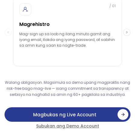
/
01
Magrehistro
G
Mag-sign up sa loob ng ilang minuto gamit ang
Ku
iyong email, itakda ang iyong password, at sabihin
ac
sa amin kung saan ka nagte-trade.
pl
Walang obligasyon. Magsimula sa demo upang magpraktis nang
risk-free bago mag-live — isang commitment sa transparency at
serbisyo na naghatid sa amin ng 60+ pagkilala sa industriya.
Magbukas ng Live Account
Subukan ang Demo Account