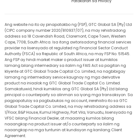
Patakaran sa Privacy
Ang website na ito ay pinapatakbo ng (FSP), GTC Global SA (Pty) Ltd
(CIPC company number 2020/810937/07), na may rehistradong
address sa 18 Cavendish Road, Claremont, Cape Town, Western
Cape, 7708, South Africa. Isa itong awtorisadong financial services
provider na lisensyado at regulated ng Financial Sector Conduct
Authority (FSCA) sa Republic of South Africa, na may FSP No. 51545.
Ang FSP ay hindi market maker o product issuer at kumikilos
lamang bilang intermediary sa ilalim ng FAIS Act sa pagitan ng
kliyente at GTC Global Trade Capital Co. Limited, na nagbibigay
lamang ng intermediary service kaugnay ng mga derivative
product na iniaalok ng GTC Global Trade Capital Co. Limited.
Samakatuwid, hindi kumikilos ang GTC Global SA (Pty) Ltd bilang
principal o counterparty sa alinman sa iyong mga transaksyon. Sa
pagpapatuloy sa pagbubukas ng account, irerehistro ito sa GTC
Global Trade Capital Co. Limited, na may rehistradong address sa
1/Floor, B&P House, Kumul Highway, Port Vila, Vanuatu, lisensyado ng
VFSC bilang Financial Dealer, at maaaring kumilos bilang
naaangkop na product issuer at/o counterparty sa ilalim ng
naaangkop na mga tuntunin at kundisyon ng kanilang Client
Agreement.