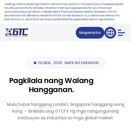
Trading CFDs involves significant risk and may result in the loss of your invested capital.
You should carefully consider whether trading is appropriate for your financial
circumstances and obtain independent financial advice where necessary. GTCFX
services are not offered to residents of the United States or in jurisdictions where the
distribution or use of such services is prohibited by applicable laws or regulations.
Magrehistro
GLOBAL · 2026 · MAPA NG KARANGAL
Pagkilala nang Walang
Hangganan.
Mula Dubai hanggang London, Singapore hanggang Hong
Kong — kinikilala ang GTCFX ng mga nangungunang
institusyon sa industriya sa mga global market.