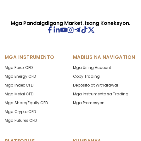
Mga Pandaigdigang Market. Isang Koneksyon.
MGA INSTRUMENTO
MABILIS NA NAVIGATION
Mga Forex CFD
Mga Uri ng Account
Mga Energy CFD
Copy Trading
Mga Index CFD
Deposito at Withdrawal
Mga Metal CFD
Mga Instrumento sa Trading
Mga Share/Equity CFD
Mga Promosyon
Mga Crypto CFD
Mga Futures CFD
PLATFORMS
KUMPANYA