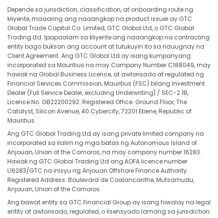
Depende sa jurisdiction, classification, at onboarding route ng
kliyente, maaaring ang naaangkop na product issuer ay GTC
Global Trade Capital Co. Limited, GTC Global Ltd, o GTC Global
Trading Ltd. Ipapaalam sa kliyente ang naaangkop na contracting
entity bago buksan ang account at tutukuyin ito sa nauugnay na
Client Agreement. Ang GTC Global Ltd ay isang kumpanyang
incorporated sa Mauritius na may Company Number C188049, may
hawak na Global Business Licence, at awtorisado at regulated ng
Financial Services Commission, Mauritius (FSC) bilang Investment
Dealer (Full Service Dealer, excluding Underwriting) / SEC-2.1B,
Licence No. GB22200292. Registered Office: Ground Floor, The
Catalyst, Silicon Avenue, 40 Cybercity, 72201 Ebene, Republic of
Mauritius.
Ang GTC Global Trading Ltd ay isang private limited company na
incorporated sa ilalim ng mga batas ng Autonomous Island of
Anjouan, Union of the Comoros, na may company number 16283.
Hawak ng GTC Global Trading Ltd ang AOFA licence number
L16283/GTC na inisyu ng Anjouan Offshore Finance Authority.
Registered Address: Boulevard de Coalancanthe, Mutsamudu,
Anjouan, Union of the Comoros.
Ang bawat entity sa GTC Financial Group ay isang hiwalay na legal
entity at awtorisado, regulated, o lisensyado lamang sa jurisdiction