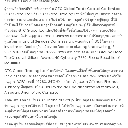
กำหนดและเงื่อนไขของข้อตกลงลูกค้า
ผู้ออกผลิตภัณฑ์ที่เกี่ยวข้องอาจเป็น GTC Global Trade Capital Co. Limited,
GTC Global Ltd หรือ GTC Global Trading Ltd ทั้งนี้ขึ้นอยู่กับเขตอำนาจศาล
การจัดประเภท และช่องทางการเริ่มต้นใช้งานของลูกค้า นิติบุคคลคู่สัญญาที่ใช้
บังคับจะได้รับการเปิดเผยแก่ลูกค้าก่อนเปิดบัญชีและระบุไว้ในข้อตกลงลูกค้าที่
เกี่ยวข้อง GTC Global Ltd เป็นบริษัทที่จัดตั้งขึ้นในมอริเชียส หมายเลขบริษัท
C188049 ถือใบอนุญาต Global Business Licence และได้รับอนุญาตและกำกับ
ดูแลโดย Financial Services Commission, Mauritius (FSC) ในฐานะ
Investment Dealer (Full Service Dealer, excluding Underwriting) /
SEC-2.1B เลขที่ใบอนุญาต GB22200292 สำนักงานจดทะเบียน: Ground Floor,
The Catalyst, Silicon Avenue, 40 Cybercity, 72201 Ebene, Republic of
Mauritius
GTC Global Trading Ltd เป็นบริษัทจำกัดเอกชนที่จัดตั้งขึ้นภายใต้กฎหมายของ
เกาะปกครองตนเองอองฌูออง สหภาพคอโมโรส หมายเลขบริษัท 16283 และถือใบ
อนุญาต AOFA เลขที่ L16283/GTC ซึ่งออกโดย Anjouan Offshore Finance
Authority ที่อยู่จดทะเบียน: Boulevard de Coalancanthe, Mutsamudu,
Anjouan, Union of the Comoros
แต่ละนิติบุคคลภายใน GTC Financial Group เป็นนิติบุคคลแยกจากกัน และได้
รับอนุญาต อยู่ภายใต้การกำกับดูแล หรือได้รับใบอนุญาตเฉพาะในเขตอำนาจศาลที่
ระบุสำหรับนิติบุคคลนั้นเท่านั้น ไม่ควรตีความว่าใบอนุญาตของนิติบุคคลหนึ่ง
ครอบคลุมถึงนิติบุคคลอื่นภายในกลุ่ม
การลงทุนในผลิตภัณฑ์อนุพันธ์มีความเสี่ยงสูงและอาจไม่เหมาะสำหรับนักลงทุนทุก