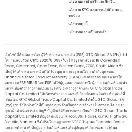
นโยบายการฝากเงินและคืนเงิน
นโยบาย KYC และการปฏิบัติตามกฎ
ระเบียบ
นโยบายคุกกี้
นโยบายความเป็นส่วนตัว
เว็บไซต์นี้ดำเนินการโดยผู้ให้บริการทางการเงิน (FSP) GTC Global SA (Pty) Ltd
(หมายเลขบริษัท CIPC 2020/810937/07) ที่อยู่จดทะเบียน: 18 Cavendish
Road, Claremont, Cape Town, Western Cape, 7708, South Africa ซึ่ง
เป็นผู้ให้บริการทางการเงินที่ได้รับอนุญาตและอยู่ภายใต้การกำกับดูแลของ
Financial Sector Conduct Authority (FSCA) แห่งสาธารณรัฐแอฟริกาใต้
หมายเลข FSP 51545 โดย FSP ไม่ใช่ผู้ดูแลสภาพคล่องหรือผู้ออกผลิตภัณฑ์ และทำ
หน้าที่เพียงตัวกลางตามกฎหมาย FAIS ระหว่างลูกค้าและ GTC Global Trade
Capital Co. Limited ให้บริการตัวกลางเฉพาะที่เกี่ยวข้องกับผลิตภัณฑ์อนุพันธ์ที่
เสนอโดย GTC Global Trade Capital Co. Limited ดังนั้น GTC Global SA
(Pty) Ltd จึงไม่ทำหน้าที่เป็นคู่สัญญาหลักหรือคู่สัญญาอีกฝ่ายในธุรกรรมใด ๆ ของ
คุณ เมื่อดำเนินการเปิดบัญชี บัญชีจะได้รับการจดทะเบียนกับ GTC Global Trade
Capital Co. Limited ที่อยู่จดทะเบียน: 1/Floor, B&P House, Kumul Highway,
Port Vila, Vanuatu ซึ่งได้รับใบอนุญาตจาก VFSC ในฐานะ Financial Dealer
และอาจทำหน้าที่เป็นผู้ออกผลิตภัณฑ์และ/หรือคู่สัญญาที่เกี่ยวข้องภายใต้ข้อ