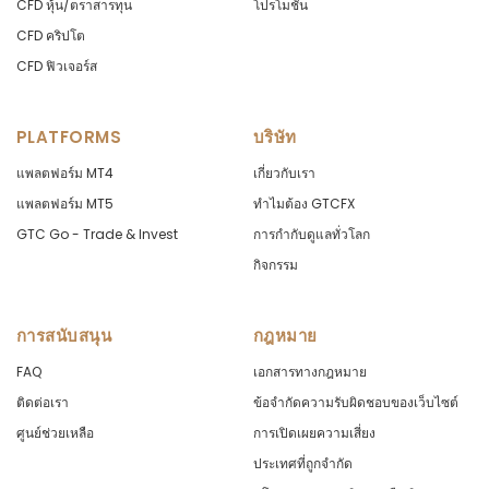
CFD หุ้น/ตราสารทุน
โปรโมชั่น
CFD คริปโต
CFD ฟิวเจอร์ส
PLATFORMS
บริษัท
แพลตฟอร์ม MT4
เกี่ยวกับเรา
แพลตฟอร์ม MT5
ทำไมต้อง GTCFX
GTC Go - Trade & Invest
การกำกับดูแลทั่วโลก
กิจกรรม
การสนับสนุน
กฎหมาย
FAQ
เอกสารทางกฎหมาย
ติดต่อเรา
ข้อจำกัดความรับผิดชอบของเว็บไซต์
ศูนย์ช่วยเหลือ
การเปิดเผยความเสี่ยง
ประเทศที่ถูกจำกัด