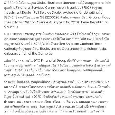
C188049 ถือใบอนุญาต Global Business Licence และได้รับอนุญาตและกำกับ
ดูแลโดย Financial Services Commission, Mauritius (FSC) ในฐานะ
Investment Dealer (Full Service Dealer, excluding Underwriting) /
SEC-2.1B เลขที่ใบอนุญาต GB22200292 สำนักงานจดทะเบียน: Ground Floor,
The Catalyst, Silicon Avenue, 40 Cybercity, 72201 Ebene, Republic of
Mauritius
GTC Global Trading Ltd เป็นบริษัทจำกัดเอกชนที่จัดตั้งขึ้นภายใต้กฎหมายของ
เกาะปกครองตนเองอองฌูออง สหภาพคอโมโรส หมายเลขบริษัท 16283 และถือใบ
อนุญาต AOFA เลขที่ L16283/GTC ซึ่งออกโดย Anjouan Offshore Finance
Authority ที่อยู่จดทะเบียน: Boulevard de Coalancanthe, Mutsamudu,
Anjouan, Union of the Comoros
แต่ละนิติบุคคลภายใน GTC Financial Group เป็นนิติบุคคลแยกจากกัน และได้
รับอนุญาต อยู่ภายใต้การกำกับดูแล หรือได้รับใบอนุญาตเฉพาะในเขตอำนาจศาลที่
ระบุสำหรับนิติบุคคลนั้นเท่านั้น ไม่ควรตีความว่าใบอนุญาตของนิติบุคคลหนึ่ง
ครอบคลุมถึงนิติบุคคลอื่นภายในกลุ่ม
การลงทุนในผลิตภัณฑ์อนุพันธ์มีความเสี่ยงสูงและอาจไม่เหมาะสำหรับนักลงทุนทุก
คน การใช้เลเวอเรจในตราสารเหล่านี้สามารถเพิ่มทั้งระดับความเสี่ยงและโอกาสใน
การขาดทุน ก่อนตัดสินใจเข้าร่วมการเทรดแลกเปลี่ยนเงินตราต่างประเทศหรือ
สัญญาซื้อขายส่วนต่าง (CFD) จำเป็นต้องพิจารณาเป้าหมายการลงทุน ระดับ
ประสบการณ์ และความสามารถในการรับความเสี่ยงอย่างรอบคอบ คุณควรลงทุน
เฉพาะเงินทุนที่สามารถยอมรับการสูญเสียได้ เราขอแนะนำอย่างยิ่งให้คุณศึกษา
ความเสี่ยงที่เกี่ยวข้องอย่างละเอียด และหากมีคำถาม โปรดขอคำแนะนำจากที่