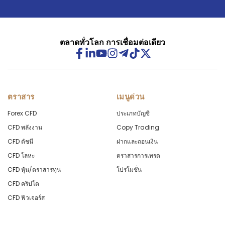
ตลาดทั่วโลก การเชื่อมต่อเดียว
ตราสาร
เมนูด่วน
Forex CFD
ประเภทบัญชี
CFD พลังงาน
Copy Trading
CFD ดัชนี
ฝากและถอนเงิน
CFD โลหะ
ตราสารการเทรด
CFD หุ้น/ตราสารทุน
โปรโมชั่น
CFD คริปโต
CFD ฟิวเจอร์ส