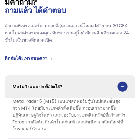
มีคำถาม?
ถามแล้ว ได้คำตอบ
คำถามที่เทรดเดอร์ถามบ่อยที่สุดก่อนดาวน์โหลด MT5 บน GTCFX
หากไม่พบคำถามของคุณ ทีมของเราอยู่ใกล้เพียงคลิกเดียวตลอด 24
ชั่วโมงในช่วงที่ตลาดเปิด
ติดต่อโต๊ะเทรดของเรา →
MetaTrader 5 คืออะไร?
MetaTrader 5 (MT5) เป็นแพลตฟอร์มรุ่นใหม่และขั้นสูง
กว่า MT4 โดยมีประเภทคำสั่งเพิ่มขึ้น กรอบเวลามากขึ้น
ปฏิทินเศรษฐกิจในตัว และรองรับประเภทสินทรัพย์ที่กว้างกว่า
Forex รวมถึงหุ้น สินค้าโภคภัณฑ์ และดัชนีตามผลิตภัณฑ์ที่
โบรกเกอร์นำเสนอ