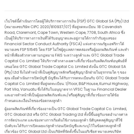
เว็บไซต์นี้ดำเนินการโดยผู้ให้บริการทางการเงิน (FSP) GTC Global SA (Pty) Ltd
(หมายเลขบริษัท CIPC 2020/810937/07) ที่อยู่จดทะเบียน: 18 Cavendish
Road, Claremont, Cape Town, Western Cape, 7708, South Africa ซึ่ง
เป็นผู้ให้บริการทางการเงินที่ได้รับอนุญาตและอยู่ภายใต้การกำกับดูแลของ
Financial Sector Conduct Authority (FSCA) แห่งสาธารณรัฐแอฟริกาใต้
หมายเลข FSP 51545 โดย FSP ไม่ใช่ผู้ดูแลสภาพคล่องหรือผู้ออกผลิตภัณฑ์ และทำ
หน้าที่เพียงตัวกลางตามกฎหมาย FAIS ระหว่างลูกค้าและ GTC Global Trade
Capital Co. Limited ให้บริการตัวกลางเฉพาะที่เกี่ยวข้องกับผลิตภัณฑ์อนุพันธ์ที่
เสนอโดย GTC Global Trade Capital Co. Limited ดังนั้น GTC Global SA
(Pty) Ltd จึงไม่ทำหน้าที่เป็นคู่สัญญาหลักหรือคู่สัญญาอีกฝ่ายในธุรกรรมใด ๆ ของ
คุณ เมื่อดำเนินการเปิดบัญชี บัญชีจะได้รับการจดทะเบียนกับ GTC Global Trade
Capital Co. Limited ที่อยู่จดทะเบียน: 1/Floor, B&P House, Kumul Highway,
Port Vila, Vanuatu ซึ่งได้รับใบอนุญาตจาก VFSC ในฐานะ Financial Dealer
และอาจทำหน้าที่เป็นผู้ออกผลิตภัณฑ์และ/หรือคู่สัญญาที่เกี่ยวข้องภายใต้ข้อ
กำหนดและเงื่อนไขของข้อตกลงลูกค้า
ผู้ออกผลิตภัณฑ์ที่เกี่ยวข้องอาจเป็น GTC Global Trade Capital Co. Limited,
GTC Global Ltd หรือ GTC Global Trading Ltd ทั้งนี้ขึ้นอยู่กับเขตอำนาจศาล
การจัดประเภท และช่องทางการเริ่มต้นใช้งานของลูกค้า นิติบุคคลคู่สัญญาที่ใช้
บังคับจะได้รับการเปิดเผยแก่ลูกค้าก่อนเปิดบัญชีและระบุไว้ในข้อตกลงลูกค้าที่
เกี่ยวข้อง GTC Global Ltd เป็นบริษัทที่จัดตั้งขึ้นในมอริเชียส หมายเลขบริษัท