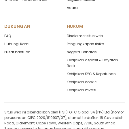
Acara
DUKUNGAN
HUKUM
FAQ
Disclaimer situs web
Hubungi Kami
Pengungkapan risiko
Pusat bantuan
Negara Terbatas
Kebijakan deposit & Bayaran
Balik
Kebijakan KYC & Kepatuhan
Kebijakan cookie
Kebijakan Privasi
Situs web ini dikendalikan oleh (FSP), GTC Global SA (Pty) Ltd (nomor
perusahaan CIPC 2020/810937/07), alamat terdaftar: 18 Cavendish
Road, Claremont, Cape Town, Western Cape, 7708, South Africa.
Sebagai penyedia layanan keuangan yang dibenarkan,