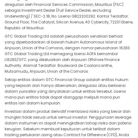
diregulasi oleh Financial Services Commission, Mauritius (FSC)
sebagai Investment Dealer (Full Service Dealer, excluding
Underwriting) / SEC-2.1B, No. Lisensi GB22200292. Kantor Terdaftar:
Ground Floor, The Catalyst, Silicon Avenue, 40 Cybercity, 72201 Ebene,
Republic of Mauritius.
GTC Global Trading Ltd adalah perusahaan sendirian berhad
yang diperbadankan di bawah hukum Autonomous Island of
Anjouan, Union of the Comoros, dengan nomor perusahaan 16283.
GTC Global Trading Ltd memegang lisensi AOFA bernombor
L16283/GTC yang dikeluarkan oleh Anjouan Offshore Finance
Authority. Alamat Terdaftar: Boulevard de Coalancanthe,
Mutsamudu, Anjouan, Union of the Comoros.
Setiap entitas dalam GTC Financial Group adalah entitas hukum
yang terpisah dan hanya dibenarkan, diregulasi atau berlisensi
dalam yurisdiksi yang dinyatakan untuk entitas tersebut. Lisensi
mana pun entitas tidak dapat dianggap meliputi mana pun
entitas lain dalam kumpulan.
Investasi dalam produk derivatif membawa risiko yang besar dan
mungkin tidak sesuai untuk semua investor. Penggunaan leverage
dalam instrumen ini dapat meningkatkan tahap risiko dan potensi
kerugian. Sebelum membuat keputusan untuk terlibat dalam
trading pertukaran asing atau Contract for Difference (CFD), Anda