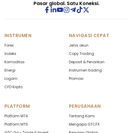
Pasar global. Satu Koneksi.
INSTRUMEN
NAVIGASI CEPAT
Forex
Jenis akun
Indeks
Copy Trading
Komoditas
Deposit & Penarikan
Energi
Instrumen trading
Logam
Promosi
CFD Kripto
PLATFORM
PERUSAHAAN
Platform MT4
Tentang Kami
Platform MT5
Mengapa GTCFX
GTC Go - Trade & Invest
Regulasi Global