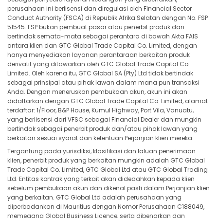
perusahaan ini berlisensi dan diregulasi oleh Financial Sector
Conduct Authority (FSCA) di Republik Afrika Selatan dengan No. FSP
51545. FSP bukan pembuat pasar atau penerbit produk dan
bertindak semata-mata sebagai perantara di bawah Akta FAIS
antara klien dan GTC Global Trade Capital Co. Limited, dengan
hanya menyediakan layanan perantaraan berkaitan produk
derivatif yang ditawarkan oleh GTC Global Trade Capital Co.
Limited. Oleh karena itu, GTC Global SA (Pty) Ltd tidak bertindak
sebagai prinsipal atau pihak lawan dalam mana pun transaksi
Anda. Dengan meneruskan pembukaan akun, akun ini akan
didaftarkan dengan GTC Global Trade Capital Co. Limited, alamat
terdaftar: 1/Floor, B&P House, Kumul Highway, Port Vila, Vanuatu,
yang berlisensi dari VFSC sebagai Financial Dealer dan mungkin
bertindak sebagai penerbit produk dan/atau pihak lawan yang
berkaitan sesuai syarat dan ketentuan Perjanjian klien mereka.
Tergantung pada yurisdiksi, klasifikasi dan laluan penerimaan
klien, penerbit produk yang berkaitan mungkin adalah GTC Global
Trade Capital Co. Limited, GTC Global Ltd atau GTC Global Trading
Ltd. Entitas kontrak yang terkait akan didedahkan kepada klien
sebelum pembukaan akun dan dikenal pasti dalam Perjanjian klien
yang berkaitan. GTC Global Ltd adalah perusahaan yang
diperbadankan di Mauritius dengan Nomor Perusahaan C188049,
memegang Global Business Licence, serta dibenarkan dan