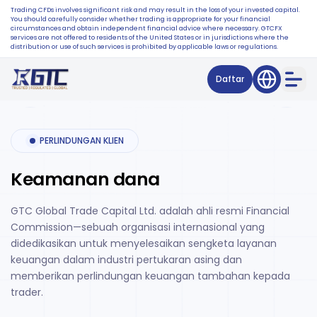
Trading CFDs involves significant risk and may result in the loss of your invested capital.
You should carefully consider whether trading is appropriate for your financial
circumstances and obtain independent financial advice where necessary. GTCFX
services are not offered to residents of the United States or in jurisdictions where the
distribution or use of such services is prohibited by applicable laws or regulations.
Daftar
PERLINDUNGAN KLIEN
Keamanan dana
GTC Global Trade Capital Ltd. adalah ahli resmi Financial
Commission—sebuah organisasi internasional yang
didedikasikan untuk menyelesaikan sengketa layanan
keuangan dalam industri pertukaran asing dan
memberikan perlindungan keuangan tambahan kepada
trader.