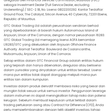
diregulasi oleh Financial Services Commission, Mauritius (FSC)
sebagai Investment Dealer (Full Service Dealer, excluding
Underwriting) / SEC-2.1B, No. Lisensi GB22200292. Kantor Terdaftar:
Ground Floor, The Catalyst, Silicon Avenue, 40 Cybercity, 72201 Ebene,
Republic of Mauritius.
GTC Global Trading Ltd adalah perusahaan sendirian berhad
yang diperbadankan di bawah hukum Autonomous Island of
Anjouan, Union of the Comoros, dengan nomor perusahaan 16283.
GTC Global Trading Ltd memegang lisensi AOFA bernombor
L16283/GTC yang dikeluarkan oleh Anjouan Offshore Finance
Authority. Alamat Terdaftar: Boulevard de Coalancanthe,
Mutsamudu, Anjouan, Union of the Comoros.
Setiap entitas dalam GTC Financial Group adalah entitas hukum
yang terpisah dan hanya dibenarkan, diregulasi atau berlisensi
dalam yurisdiksi yang dinyatakan untuk entitas tersebut. Lisensi
mana pun entitas tidak dapat dianggap meliputi mana pun
entitas lain dalam kumpulan.
Investasi dalam produk derivatif membawa risiko yang besar dan
mungkin tidak sesuai untuk semua investor. Penggunaan leverage
dalam instrumen ini dapat meningkatkan tahap risiko dan potensi
kerugian. Sebelum membuat keputusan untuk terlibat dalam
trading pertukaran asing atau Contract for Difference (CFD), Anda
perlu mempertimbangkan dengan teliti objektif investasi, tahap