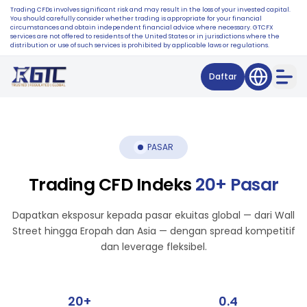
Trading CFDs involves significant risk and may result in the loss of your invested capital.
You should carefully consider whether trading is appropriate for your financial
circumstances and obtain independent financial advice where necessary. GTCFX
services are not offered to residents of the United States or in jurisdictions where the
distribution or use of such services is prohibited by applicable laws or regulations.
Daftar
PASAR
Trading CFD Indeks
20+ Pasar
Dapatkan eksposur kepada pasar ekuitas global — dari Wall
Street hingga Eropah dan Asia — dengan spread kompetitif
dan leverage fleksibel.
20+
0.4