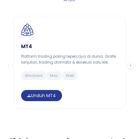
MT4
Platform trading paling tepercaya di dunia. Grafik
B
lanjutan, trading otomatis & eksekusi satu klik.
p
Windows
Mac
Web
Unduh MT4