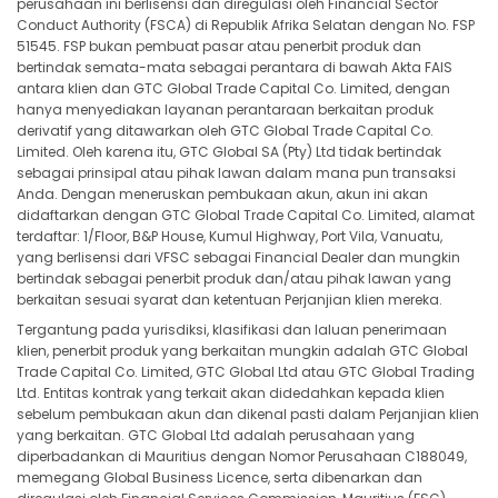
perusahaan ini berlisensi dan diregulasi oleh Financial Sector
Conduct Authority (FSCA) di Republik Afrika Selatan dengan No. FSP
51545. FSP bukan pembuat pasar atau penerbit produk dan
bertindak semata-mata sebagai perantara di bawah Akta FAIS
antara klien dan GTC Global Trade Capital Co. Limited, dengan
hanya menyediakan layanan perantaraan berkaitan produk
derivatif yang ditawarkan oleh GTC Global Trade Capital Co.
Limited. Oleh karena itu, GTC Global SA (Pty) Ltd tidak bertindak
sebagai prinsipal atau pihak lawan dalam mana pun transaksi
Anda. Dengan meneruskan pembukaan akun, akun ini akan
didaftarkan dengan GTC Global Trade Capital Co. Limited, alamat
terdaftar: 1/Floor, B&P House, Kumul Highway, Port Vila, Vanuatu,
yang berlisensi dari VFSC sebagai Financial Dealer dan mungkin
bertindak sebagai penerbit produk dan/atau pihak lawan yang
berkaitan sesuai syarat dan ketentuan Perjanjian klien mereka.
Tergantung pada yurisdiksi, klasifikasi dan laluan penerimaan
klien, penerbit produk yang berkaitan mungkin adalah GTC Global
Trade Capital Co. Limited, GTC Global Ltd atau GTC Global Trading
Ltd. Entitas kontrak yang terkait akan didedahkan kepada klien
sebelum pembukaan akun dan dikenal pasti dalam Perjanjian klien
yang berkaitan. GTC Global Ltd adalah perusahaan yang
diperbadankan di Mauritius dengan Nomor Perusahaan C188049,
memegang Global Business Licence, serta dibenarkan dan