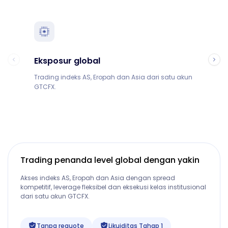
Eksposur global
S
Trading indeks AS, Eropah dan Asia dari satu akun
C
GTCFX.
t
Trading penanda level global dengan yakin
Akses indeks AS, Eropah dan Asia dengan spread
kompetitif, leverage fleksibel dan eksekusi kelas institusional
dari satu akun GTCFX.
Tanpa requote
Likuiditas Tahap 1