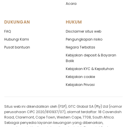
Acara
DUKUNGAN
HUKUM
FAQ
Disclaimer situs web
Hubungi Kami
Pengungkapan risiko
Pusat bantuan
Negara Terbatas
Kebijakan deposit & Bayaran
Balik
Kebijakan KYC & Kepatuhan
Kebijakan cookie
Kebijakan Privasi
Situs web ini dikendalikan oleh (FSP), GTC Global SA (Pty) Ltd (nomor
perusahaan CIPC 2020/810937/07), alamat terdaftar: 18 Cavendish
Road, Claremont, Cape Town, Western Cape, 7708, South Africa.
Sebagai penyedia layanan keuangan yang dibenarkan,