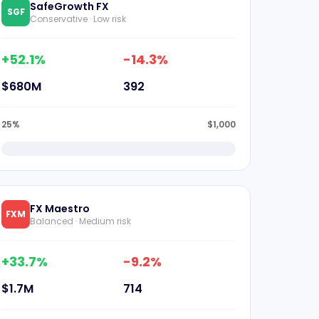
SafeGrowth FX
SGF
Conservative · Low risk
+52.1%
-14.3%
$680M
392
25%
$1,000
FX Maestro
FXM
Balanced · Medium risk
+33.7%
-9.2%
$1.7M
714