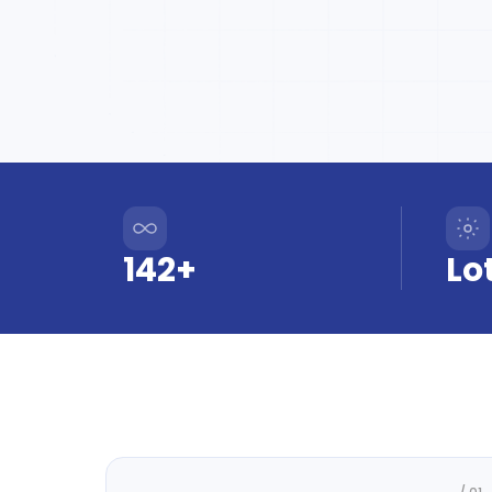
142+
Lo