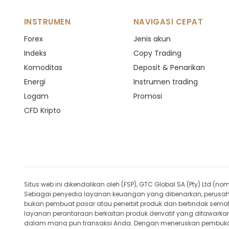
INSTRUMEN
NAVIGASI CEPAT
Forex
Jenis akun
Indeks
Copy Trading
Komoditas
Deposit & Penarikan
Energi
Instrumen trading
Logam
Promosi
CFD Kripto
Situs web ini dikendalikan oleh (FSP), GTC Global SA (Pty) Ltd 
Sebagai penyedia layanan keuangan yang dibenarkan, perusahaan i
bukan pembuat pasar atau penerbit produk dan bertindak semat
layanan perantaraan berkaitan produk derivatif yang ditawarkan o
dalam mana pun transaksi Anda. Dengan meneruskan pembukaan ak