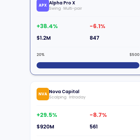
Alpha Pro X
APX
Swing · Multi-pair
+38.4%
-6.1%
$1.2M
847
20%
$500
Nova Capital
NVA
Scalping · Intraday
+29.5%
-8.7%
$920M
561