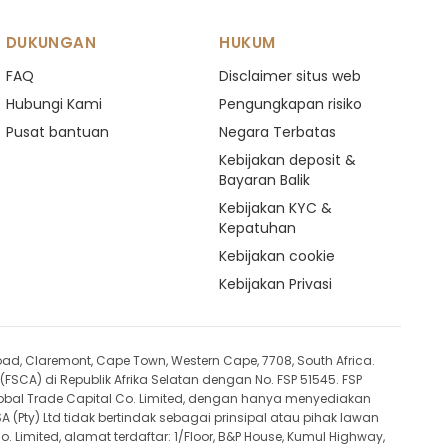
DUKUNGAN
HUKUM
FAQ
Disclaimer situs web
Hubungi Kami
Pengungkapan risiko
Pusat bantuan
Negara Terbatas
Kebijakan deposit &
Bayaran Balik
Kebijakan KYC &
Kepatuhan
Kebijakan cookie
Kebijakan Privasi
oad, Claremont, Cape Town, Western Cape, 7708, South Africa.
FSCA) di Republik Afrika Selatan dengan No. FSP 51545. FSP
obal Trade Capital Co. Limited, dengan hanya menyediakan
 (Pty) Ltd tidak bertindak sebagai prinsipal atau pihak lawan
mited, alamat terdaftar: 1/Floor, B&P House, Kumul Highway,