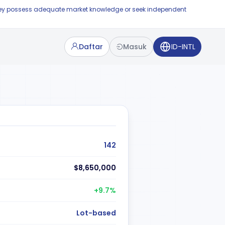
e they possess adequate market knowledge or seek independent
Daftar
Masuk
ID-INTL
142
$8,650,000
+9.7%
Lot-based