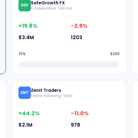
SafeGrowth FX
SGF
Conservative · Low risk
+19.8%
-2.9%
$3.4M
1203
15%
$200
Zenit Traders
ZNT
Trend-following · Daily
+44.2%
-11.0%
$2.1M
978