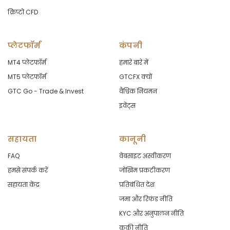
क्रिप्टो CFD
प्लेटफॉर्म
कंपनी
MT4 प्लेटफॉर्म
हमारे बारे में
MT5 प्लेटफॉर्म
GTCFX क्यों
GTC Go - Trade & Invest
वैश्विक नियमन
इवेंट्स
सहायता
कानूनी
FAQ
वेबसाइट अस्वीकरण
हमसे संपर्क करें
जोखिम प्रकटीकरण
सहायता केंद्र
प्रतिबंधित देश
जमा और रिफंड नीति
KYC और अनुपालन नीति
कुकी नीति