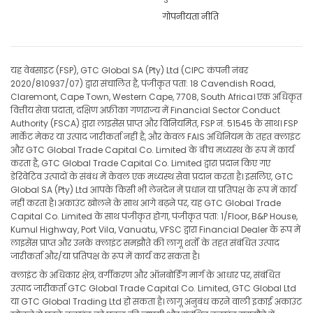
गोपनीयता नीति
यह वेबसाइट (FSP), GTC Global SA (Pty) Ltd (CIPC कंपनी नंबर
2020/810937/07) द्वारा संचालित है, पंजीकृत पता: 18 Cavendish Road,
Claremont, Cape Town, Western Cape, 7708, South Africa। एक अधिकृत
वित्तीय सेवा प्रदाता, दक्षिण अफ्रीका गणराज्य में Financial Sector Conduct
Authority (FSCA) द्वारा लाइसेंस प्राप्त और विनियमित, FSP नं. 51545 के साथ। FSP
मार्केट मेकर या उत्पाद जारीकर्ता नहीं है, और केवल FAIS अधिनियम के तहत क्लाइंट
और GTC Global Trade Capital Co. Limited के बीच मध्यस्थ के रूप में कार्य
करता है, GTC Global Trade Capital Co. Limited द्वारा प्रदान किए गए
डेरिवेटिव उत्पादों के संबंध में केवल एक मध्यस्थ सेवा प्रदान करता है। इसलिए, GTC
Global SA (Pty) Ltd आपके किसी भी लेनदेन में प्रधान या प्रतिपक्ष के रूप में कार्य
नहीं करता है। अकाउंट खोलने के साथ आगे बढ़ने पर, यह GTC Global Trade
Capital Co. Limited के साथ पंजीकृत होगा, पंजीकृत पता: 1/Floor, B&P House,
Kumul Highway, Port Vila, Vanuatu, VFSC द्वारा Financial Dealer के रूप में
लाइसेंस प्राप्त और उनके क्लाइंट समझौते की लागू शर्तों के तहत संबंधित उत्पाद
जारीकर्ता और/या प्रतिपक्ष के रूप में कार्य कर सकता है।
क्लाइंट के अधिकार क्षेत्र, वर्गीकरण और ऑनबोर्डिंग मार्ग के आधार पर, संबंधित
उत्पाद जारीकर्ता GTC Global Trade Capital Co. Limited, GTC Global Ltd
या GTC Global Trading Ltd हो सकता है। लागू अनुबंध करने वाली इकाई अकाउंट