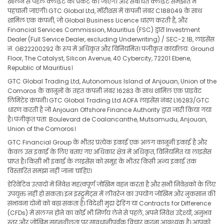
खोलने से पहले क्लाइंट को प्रकट की जाएगी और संबंधित क्लाइंट समझौते में
पहचानी जाएगी। GTC Global Ltd, मॉरीशस में कंपनी नंबर C188049 के साथ
शामिल एक कंपनी, जो Global Business Licence धारण करती है, और
Financial Services Commission, Mauritius (FSC) द्वारा Investment
Dealer (Full Service Dealer, excluding Underwriting) / SEC-2.1B, लाइसेंस
नं. GB22200292 के रूप में अधिकृत और विनियमित। पंजीकृत कार्यालय: Ground
Floor, The Catalyst, Silicon Avenue, 40 Cybercity, 72201 Ebene,
Republic of Mauritius।
GTC Global Trading Ltd, Autonomous Island of Anjouan, Union of the
Comoros के कानूनों के तहत कंपनी नंबर 16283 के साथ शामिल एक प्राइवेट
लिमिटेड कंपनी। GTC Global Trading Ltd AOFA लाइसेंस नंबर L16283/GTC
धारण करती है जो Anjouan Offshore Finance Authority द्वारा जारी किया गया
है। पंजीकृत पता: Boulevard de Coalancanthe, Mutsamudu, Anjouan,
Union of the Comoros।
GTC Financial Group के भीतर प्रत्येक इकाई एक अलग कानूनी इकाई है और
केवल उस इकाई के लिए बताए गए अधिकार क्षेत्र में अधिकृत, विनियमित या लाइसेंस
प्राप्त है। किसी भी इकाई के लाइसेंस को समूह के भीतर किसी अन्य इकाई तक
विस्तारित समझा नहीं जाना चाहिए।
डेरिवेटिव उत्पादों में निवेश महत्वपूर्ण जोखिम वहन करता है और सभी निवेशकों के लिए
उपयुक्त नहीं हो सकता। इन इंस्ट्रूमेंट्स में लीवरेज का उपयोग जोखिम और नुकसान की
संभावना दोनों को बढ़ा सकता है। विदेशी मुद्रा ट्रेडिंग या Contracts for Difference
(CFDs) में संलग्न होने का कोई भी निर्णय लेने से पहले, अपने निवेश उद्देश्यों, अनुभव
स्तर और जोखिम सहनशीलता पर सावधानीपूर्वक विचार करना आवश्यक है। आपको