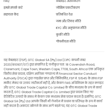
FAQ
वेबसाइट अस्वीकरण
हमसे संपर्क करें
जोखिम प्रकटीकरण
सहायता केंद्र
प्रतिबंधित देश
जमा और रिफंड नीति
KYC और अनुपालन नीति
कुकी नीति
गोपनीयता नीति
यह वेबसाइट (FSP), GTC Global SA (Pty) Ltd (CIPC कंपनी नंबर
2020/810937/07) द्वारा संचालित है, पंजीकृत पता: 18 Cavendish Road,
Claremont, Cape Town, Western Cape, 7708, South Africa। एक अधिकृत
वित्तीय सेवा प्रदाता, दक्षिण अफ्रीका गणराज्य में Financial Sector Conduct
Authority (FSCA) द्वारा लाइसेंस प्राप्त और विनियमित, FSP नं. 51545 के साथ। FSP
मार्केट मेकर या उत्पाद जारीकर्ता नहीं है, और केवल FAIS अधिनियम के तहत क्लाइंट
और GTC Global Trade Capital Co. Limited के बीच मध्यस्थ के रूप में कार्य
करता है, GTC Global Trade Capital Co. Limited द्वारा प्रदान किए गए
डेरिवेटिव उत्पादों के संबंध में केवल एक मध्यस्थ सेवा प्रदान करता है। इसलिए, GTC
Global SA (Pty) Ltd आपके किसी भी लेनदेन में प्रधान या प्रतिपक्ष के रूप में कार्य
नहीं करता है। अकाउंट खोलने के साथ आगे बढ़ने पर, यह GTC Global Trade