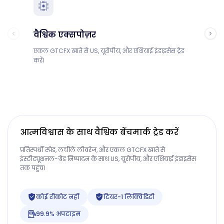
वैश्विक एक्सपोज़र
प्
एकल GTCFX खाते से US, यूरोपीय, और एशियाई इंडाइसेस ट्रेड
प्
करें।
C
आत्मविश्वास के साथ वैश्विक बेंचमार्क ट्रेड करें
प्रतिस्पर्धी स्प्रेड, लचीले लीवरेज, और एकल GTCFX खाते से
इंस्टीट्यूशनल-ग्रेड निष्पादन के साथ US, यूरोपीय, और एशियाई इंडाइसेस
तक पहुंच।
कोई रीकोट नहीं
टियर-1 लिक्विडिटी
99.9% अपटाइम