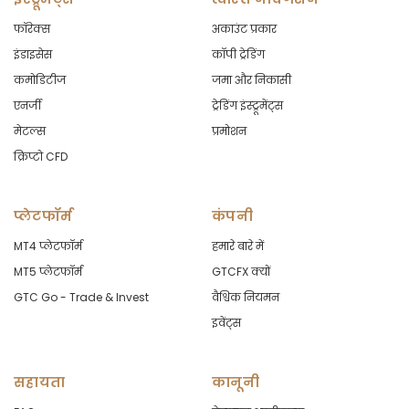
फॉरेक्स
अकाउंट प्रकार
इंडाइसेस
कॉपी ट्रेडिंग
कमोडिटीज
जमा और निकासी
एनर्जी
ट्रेडिंग इंस्ट्रूमेंट्स
मेटल्स
प्रमोशन
क्रिप्टो CFD
प्लेटफॉर्म
कंपनी
MT4 प्लेटफॉर्म
हमारे बारे में
MT5 प्लेटफॉर्म
GTCFX क्यों
GTC Go - Trade & Invest
वैश्विक नियमन
इवेंट्स
सहायता
कानूनी