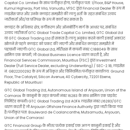
Capital Co. Limited के साथ पंजीकृत होगा, पंजीकृत पता: 1/Floor, B&P House,
Kumul Highway, Port Vila, Vanuatu, VFSC द्वारा Financial Dealer के रूप में
लाइसेंस प्राप्त और उनके क्लाइंट समझौते की लागू शर्तों के तहत संबंधित उत्पाद
जारीकर्ता और/या प्रतिपक्ष के रूप में कार्य कर सकता है।
क्लाइंट के अधिकार क्षेत्र, वर्गीकरण और ऑनबोर्डिंग मार्ग के आधार पर, संबंधित
उत्पाद जारीकर्ता GTC Global Trade Capital Co. Limited, GTC Global Ltd
या GTC Global Trading Ltd हो सकता है। लागू अनुबंध करने वाली इकाई अकाउंट
खोलने से पहले क्लाइंट को प्रकट की जाएगी और संबंधित क्लाइंट समझौते में
पहचानी जाएगी। GTC Global Ltd, मॉरीशस में कंपनी नंबर C188049 के साथ
शामिल एक कंपनी, जो Global Business Licence धारण करती है, और
Financial Services Commission, Mauritius (FSC) द्वारा Investment
Dealer (Full Service Dealer, excluding Underwriting) / SEC-2.1B, लाइसेंस
नं. GB22200292 के रूप में अधिकृत और विनियमित। पंजीकृत कार्यालय: Ground
Floor, The Catalyst, Silicon Avenue, 40 Cybercity, 72201 Ebene,
Republic of Mauritius।
GTC Global Trading Ltd, Autonomous Island of Anjouan, Union of the
Comoros के कानूनों के तहत कंपनी नंबर 16283 के साथ शामिल एक प्राइवेट
लिमिटेड कंपनी। GTC Global Trading Ltd AOFA लाइसेंस नंबर L16283/GTC
धारण करती है जो Anjouan Offshore Finance Authority द्वारा जारी किया गया
है। पंजीकृत पता: Boulevard de Coalancanthe, Mutsamudu, Anjouan,
Union of the Comoros।
GTC Financial Group के भीतर प्रत्येक इकाई एक अलग कानूनी इकाई है और