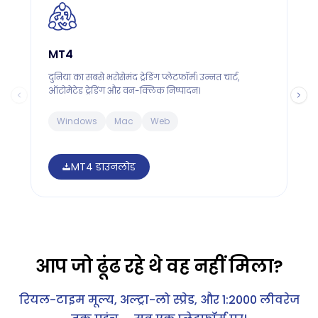
MT4
दुनिया का सबसे भरोसेमंद ट्रेडिंग प्लेटफॉर्म। उन्नत चार्ट,
M
ऑटोमेटेड ट्रेडिंग और वन-क्लिक निष्पादन।
व
Windows
Mac
Web
MT4 डाउनलोड
आप जो ढूंढ रहे थे वह नहीं मिला?
रियल-टाइम मूल्य, अल्ट्रा-लो स्प्रेड, और 1:2000 लीवरेज