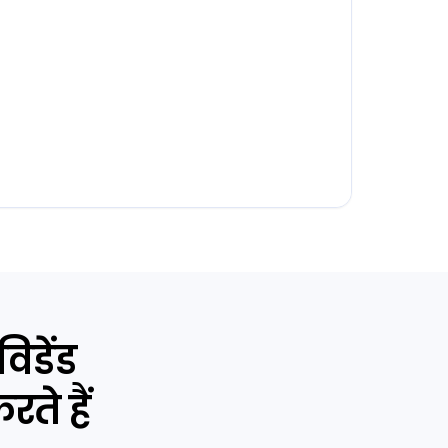
िडेंड
ते हैं