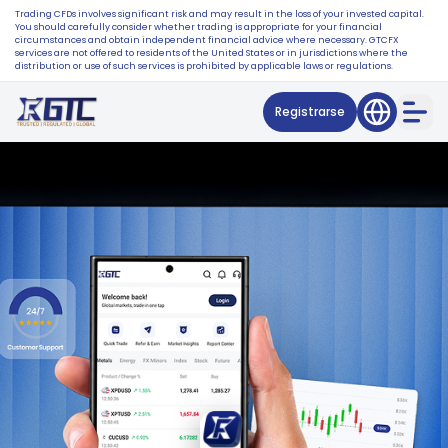
Trading CFDs involves significant risk and may result in the loss of your invested capital.
You should carefully consider whether trading is appropriate for your financial
circumstances and obtain independent financial advice where necessary. GTCFX
services are not offered to residents of the United States or in jurisdictions where the
distribution or use of such services is prohibited by applicable laws or regulations.
Registrarse