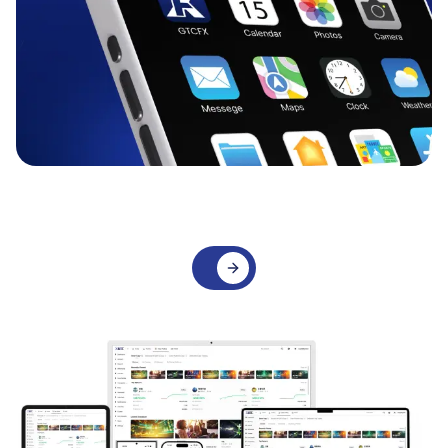
Trade in Real Time.
Live Buy/Sell pricing,
flexible lot sizing, and
instant execution — place