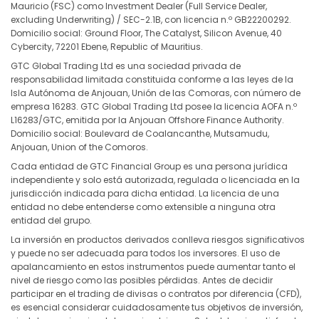
Mauricio (FSC) como Investment Dealer (Full Service Dealer,
excluding Underwriting) / SEC-2.1B, con licencia n.º GB22200292.
Domicilio social: Ground Floor, The Catalyst, Silicon Avenue, 40
Cybercity, 72201 Ebene, Republic of Mauritius.
GTC Global Trading Ltd es una sociedad privada de
responsabilidad limitada constituida conforme a las leyes de la
Isla Autónoma de Anjouan, Unión de las Comoras, con número de
empresa 16283. GTC Global Trading Ltd posee la licencia AOFA n.º
L16283/GTC, emitida por la Anjouan Offshore Finance Authority.
Domicilio social: Boulevard de Coalancanthe, Mutsamudu,
Anjouan, Union of the Comoros.
Cada entidad de GTC Financial Group es una persona jurídica
independiente y solo está autorizada, regulada o licenciada en la
jurisdicción indicada para dicha entidad. La licencia de una
entidad no debe entenderse como extensible a ninguna otra
entidad del grupo.
La inversión en productos derivados conlleva riesgos significativos
y puede no ser adecuada para todos los inversores. El uso de
apalancamiento en estos instrumentos puede aumentar tanto el
nivel de riesgo como las posibles pérdidas. Antes de decidir
participar en el trading de divisas o contratos por diferencia (CFD),
es esencial considerar cuidadosamente tus objetivos de inversión,