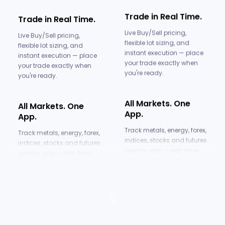
Trade in Real Time.
Trade in Real Time.
Live Buy/Sell pricing,
Live Buy/Sell pricing,
flexible lot sizing, and
flexible lot sizing, and
instant execution — place
instant execution — place
your trade exactly when
your trade exactly when
you're ready.
you're ready.
All Markets. One
All Markets. One
App.
App.
Track metals, energy, forex,
Track metals, energy, forex,
indices, stocks and futures
indices, stocks and futures
side by side — real-time
side by side — real-time
prices, always within
prices, always within
reach.
reach.
Get Started in
Explore Copy
Minutes.
Trading.