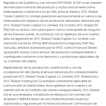
República de Sudáfrica, con número FSP 51545. El FSP no es creador
de mercado ni emisor del producto y actúa únicamente como
intermediario, conforme a la Ley FAIS, entre el cliente y GTC Global
Trade Capital Co. Limited, prestando exclusivamente un servicio de
intermediación respecto de los productos derivados ofrecidos por
GTC Global Trade Capital Co. Limited. Por lo tanto, GTC Global SA
(Pty) Ltd no actúa como principal ni como contraparte en ninguna
de tus transacciones. Al continuar con la apertura de una cuenta,
esta se registrará en GTC Global Trade Capital Co. Limited, con
domicilio social en 1/Floor, B&P House, Kumul Highway, Port Vila,
Vanuatu, entidad autorizada por la VFSC como Financial Dealer,
que podrá actuar como emisor del producto correspondiente o
contraparte conforme a los términos y condiciones aplicables de
su Contrato del cliente.
Dependiendo de la jurisdicción, clasificación y vía de
incorporación del cliente, el emisor del producto correspondiente
podrá ser GTC Global Trade Capital Co. Limited, GTC Global Ltd o
GTC Global Trading Ltd. La entidad contratante aplicable se
comunicará al cliente antes de la apertura de la cuenta y se
identificará en el Contrato del cliente correspondiente. GTC Global
Ltd es una empresa constituida en Mauricio con número de
empresa C188049, titular de una Global Business Licence y
autorizada y regulada por la Financial Services Commission de