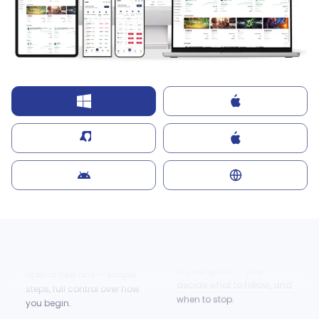
your trade exactly when
you're ready.
All Markets. One
App.
Track metals, energy, forex,
indices, stocks and futures
side by side — real-time
prices, always within
reach.
Explore Copy
Get Started in
Trading.
Minutes.
Browse strategy providers
Link an existing account or
and choose the ones that
open a new one — simple
fit your goals — you
steps, full control over how
decide what to follow, and
you begin.
when to stop.