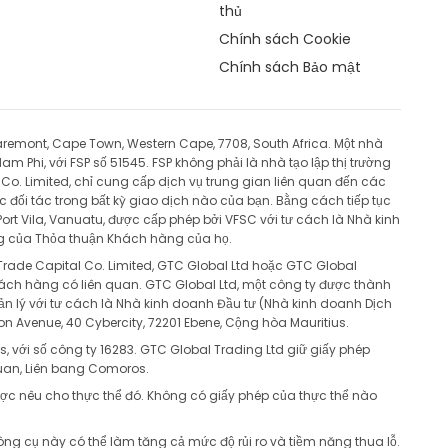
-1
thủ
Chính sách Cookie
-1.87
Chính sách Bảo mật
6.21
aremont, Cape Town, Western Cape, 7708, South Africa. Một nhà
-0.22
 Phi, với FSP số 51545. FSP không phải là nhà tạo lập thị trường
o. Limited, chỉ cung cấp dịch vụ trung gian liên quan đến các
-6.94
 đối tác trong bất kỳ giao dịch nào của bạn. Bằng cách tiếp tục
Port Vila, Vanuatu, được cấp phép bởi VFSC với tư cách là Nhà kinh
ụng của Thỏa thuận Khách hàng của họ.
-2.17
Trade Capital Co. Limited, GTC Global Ltd hoặc GTC Global
hách hàng có liên quan. GTC Global Ltd, một công ty được thành
-3.52
ản lý với tư cách là Nhà kinh doanh Đầu tư (Nhà kinh doanh Dịch
n Avenue, 40 Cybercity, 72201 Ebene, Cộng hòa Mauritius.
-24.33
, với số công ty 16283. GTC Global Trading Ltd giữ giấy phép
uan, Liên bang Comoros.
1.1
ược nêu cho thực thể đó. Không có giấy phép của thực thể nào
ông cụ này có thể làm tăng cả mức độ rủi ro và tiềm năng thua lỗ.
-19.37