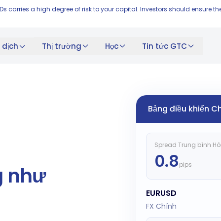
FDs carries a high degree of risk to your capital. Investors should ensur
Thị trường
Học
Tin tức GTC
 dịch
Bảng điều khiển Ch
Spread Trung bình H
0.8
pips
g như
EURUSD
FX Chính