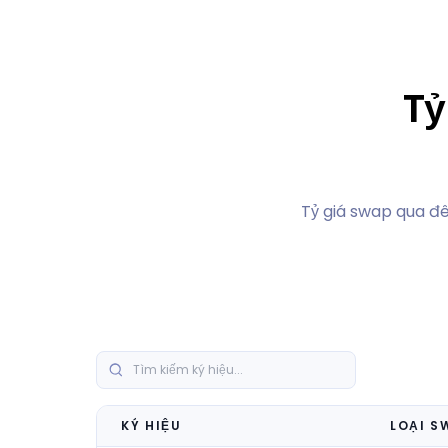
Tỷ
Tỷ giá swap qua đêm
KÝ HIỆU
LOẠI S