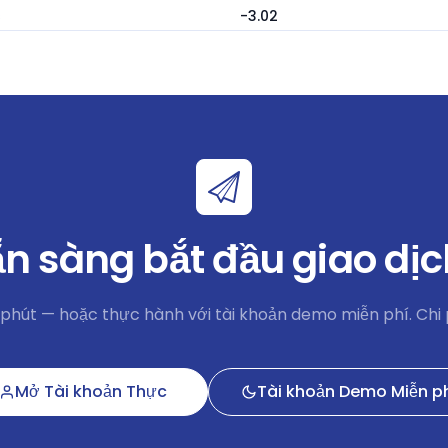
s
-3.02
s
-211.2
s
2.9
s
-6
s
5.94
n sàng bắt đầu giao dị
s
-45.56
s
0.07
 phút — hoặc thực hành với tài khoản demo miễn phí. Chi 
s
-6
Mở Tài khoản Thực
Tài khoản Demo Miễn p
s
-2.57