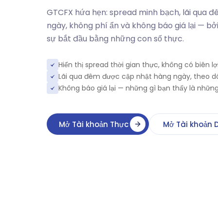
GTCFX hứa hẹn: spread minh bạch, lãi qua 
ngày, không phí ẩn và không báo giá lại — bởi 
sự bắt đầu bằng những con số thực.
Hiển thị spread thời gian thực, không có biên l
Lãi qua đêm được cập nhật hàng ngày, theo dõi
Không báo giá lại — những gì bạn thấy là nhữn
Mở Tài khoản Thực
Mở Tài khoản 