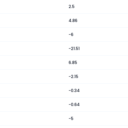
s
2.5
s
4.86
s
-6
s
-21.51
s
6.85
s
-2.15
s
-0.34
s
-0.64
s
-5