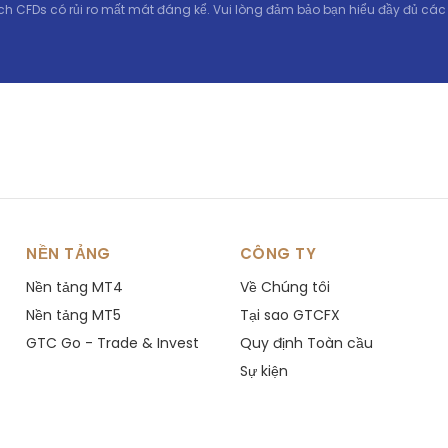
s
-67.57
ch CFDs có rủi ro mất mát đáng kể. Vui lòng đảm bảo bạn hiểu đầy đủ các rủ
s
-75.4
s
-1.98
s
-8.95
s
-70.95
NỀN TẢNG
CÔNG TY
s
-82.53
Nền tảng MT4
Về Chúng tôi
s
-8.1
Nền tảng MT5
Tại sao GTCFX
GTC Go - Trade & Invest
Quy định Toàn cầu
s
-496.96
Sự kiện
s
0