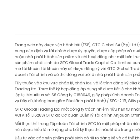
DKKNOK
in point
DKKSEK
in point
EURAUD
in point
Trang web này được vận hành bởi (FSP), GTC Global SA (Pty) Ltd 
EURCAD
in point
cung cấp dịch vụ tài chính được ủy quyền, được cấp phép và quản 
hoặc nhà phát hành sản phẩm và chỉ hoạt động như một bên trung
EURCHF
in point
sản phẩm phái sinh do GTC Global Trade Capital Co. Limited cung 
mở tài khoản, tài khoản này sẽ được đăng ký với GTC Global Trade 
doanh Tài chính và có thể đóng vai trò là nhà phát hành sản ph
EURCNH
in point
Tùy thuộc vào khu vực pháp lý, phân loại và lộ trình đăng ký củ
Trading Ltd. Thực thể ký hợp đồng áp dụng sẽ được tiết lộ cho k
EURCZK
in point
lập tại Mauritius với Số Công ty C188049, giấy phép Kinh doanh T
vụ Đầy đủ, không bao gồm Bảo lãnh phát hành) / SEC-2.1B, Giấy p
EURDKK
in point
GTC Global Trading Ltd, một công ty trách nhiệm hữu hạn tư nhân 
AOFA số. L16283/GTC do Cơ quan Quản lý Tài chính Anjouan Offs
EURGBP
in point
Mỗi thực thể trong Tập đoàn Tài chính GTC là một pháp nhân riên
nên được hiểu là mở rộng cho bất kỳ thực thể nào khác trong nh
EURHKD
Đầu tư vào các sản phẩm phái sinh có rủi ro đáng kể và có thể kh
in point