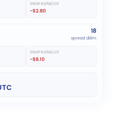
SWAP NGẮN/LOT
-$2.80
18
spread điểm
SWAP NGẮN/LOT
-$8.10
 UTC