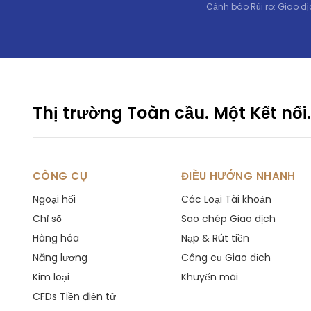
CHFDKK
in point
Cảnh báo Rủi ro: Giao dị
CHFHUF
in point
CHFJPY
in point
CHFNOK
Thị trường Toàn cầu. Một Kết nối.
in point
CHFPLN
in point
CHFSEK
CÔNG CỤ
ĐIỀU HƯỚNG NHANH
in point
Ngoại hối
Các Loại Tài khoản
CHFSGD
in point
Chỉ số
Sao chép Giao dịch
Hàng hóa
Nạp & Rút tiền
CHFZAR
in point
Năng lượng
Công cụ Giao dịch
Kim loại
CNHJPY
Khuyến mãi
in point
CFDs Tiền điện tử