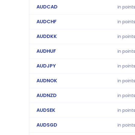
AUDCAD
in point
AUDCHF
in point
AUDDKK
in point
AUDHUF
in point
AUDJPY
in point
AUDNOK
in point
AUDNZD
in point
AUDSEK
in point
AUDSGD
in point