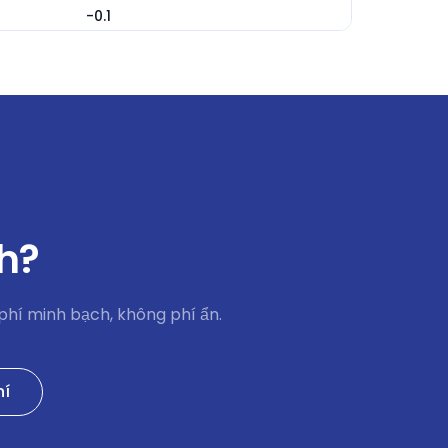
-0.1
4.38
-6.2
-36.25
-8.9
ch?
-6
-4.17
phí minh bạch, không phí ẩn.
-46.25
hí
-4.52