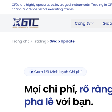
CFDs are highly speculative, leveraged instruments. Trading in C
financial advice before executing trades.
Công ty
Giao
Trang chủ
Trading
Swap Update
Cam kết Minh bạch Chi phí
Mọi chi phí,
rõ ràn
pha lê
với bạn.