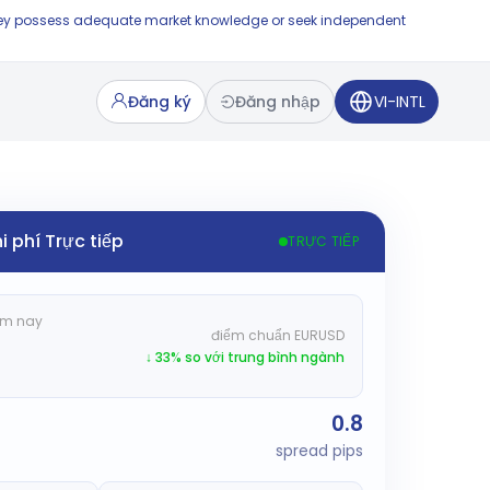
e they possess adequate market knowledge or seek independent
Đăng ký
Đăng nhập
VI-INTL
i phí Trực tiếp
TRỰC TIẾP
ôm nay
điểm chuẩn EURUSD
↓ 33% so với trung bình ngành
0.8
spread pips