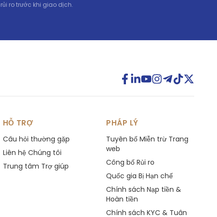
-6
i ro trước khi giao dịch.
-24.66
-3.56
0.2
-12.3
HỖ TRỢ
PHÁP LÝ
-15.2
Câu hỏi thường gặp
Tuyên bố Miễn trừ Trang
0.26
web
Liên hệ Chúng tôi
Công bố Rủi ro
Trung tâm Trợ giúp
13.16
Quốc gia Bị Hạn chế
Chính sách Nạp tiền &
-3
Hoàn tiền
Chính sách KYC & Tuân