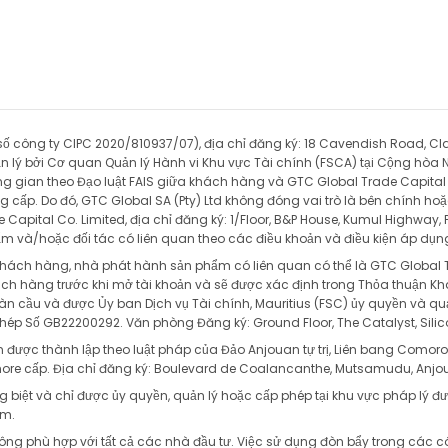
s
-1
s
-4.26
s
-9.13
(số công ty CIPC 2020/810937/07), địa chỉ đăng ký: 18 Cavendish Road, Cl
s
-1.71
lý bởi Cơ quan Quản lý Hành vi Khu vực Tài chính (FSCA) tại Cộng hòa Nam
 gian theo Đạo luật FAIS giữa khách hàng và GTC Global Trade Capital C
s
1.3
cấp. Do đó, GTC Global SA (Pty) Ltd không đóng vai trò là bên chính hoặc
Capital Co. Limited, địa chỉ đăng ký: 1/Floor, B&P House, Kumul Highway, 
ẩm và/hoặc đối tác có liên quan theo các điều khoản và điều kiện áp d
s
-1.28
a khách hàng, nhà phát hành sản phẩm có liên quan có thể là GTC Global 
hách hàng trước khi mở tài khoản và sẽ được xác định trong Thỏa thuận K
s
-14.15
oàn cầu và được Ủy ban Dịch vụ Tài chính, Mauritius (FSC) ủy quyền và qu
hép Số GB22200292. Văn phòng Đăng ký: Ground Floor, The Catalyst, Silico
s
-7.34
được thành lập theo luật pháp của Đảo Anjouan tự trị, Liên bang Comoros
hore cấp. Địa chỉ đăng ký: Boulevard de Coalancanthe, Mutsamudu, Anjo
s
-4.83
g biệt và chỉ được ủy quyền, quản lý hoặc cấp phép tại khu vực pháp lý đ
óm.
ông phù hợp với tất cả các nhà đầu tư. Việc sử dụng đòn bẩy trong các c
s
-18.91