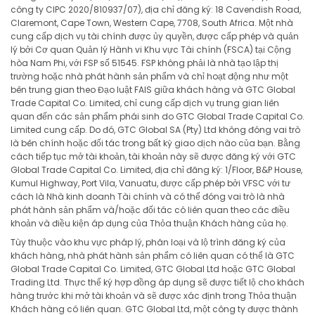
công ty CIPC 2020/810937/07), địa chỉ đăng ký: 18 Cavendish Road,
Claremont, Cape Town, Western Cape, 7708, South Africa. Một nhà
cung cấp dịch vụ tài chính được ủy quyền, được cấp phép và quản
lý bởi Cơ quan Quản lý Hành vi Khu vực Tài chính (FSCA) tại Cộng
hòa Nam Phi, với FSP số 51545. FSP không phải là nhà tạo lập thị
trường hoặc nhà phát hành sản phẩm và chỉ hoạt động như một
bên trung gian theo Đạo luật FAIS giữa khách hàng và GTC Global
Trade Capital Co. Limited, chỉ cung cấp dịch vụ trung gian liên
quan đến các sản phẩm phái sinh do GTC Global Trade Capital Co.
Limited cung cấp. Do đó, GTC Global SA (Pty) Ltd không đóng vai trò
là bên chính hoặc đối tác trong bất kỳ giao dịch nào của bạn. Bằng
cách tiếp tục mở tài khoản, tài khoản này sẽ được đăng ký với GTC
Global Trade Capital Co. Limited, địa chỉ đăng ký: 1/Floor, B&P House,
Kumul Highway, Port Vila, Vanuatu, được cấp phép bởi VFSC với tư
cách là Nhà kinh doanh Tài chính và có thể đóng vai trò là nhà
phát hành sản phẩm và/hoặc đối tác có liên quan theo các điều
khoản và điều kiện áp dụng của Thỏa thuận Khách hàng của họ.
Tùy thuộc vào khu vực pháp lý, phân loại và lộ trình đăng ký của
khách hàng, nhà phát hành sản phẩm có liên quan có thể là GTC
Global Trade Capital Co. Limited, GTC Global Ltd hoặc GTC Global
Trading Ltd. Thực thể ký hợp đồng áp dụng sẽ được tiết lộ cho khách
hàng trước khi mở tài khoản và sẽ được xác định trong Thỏa thuận
Khách hàng có liên quan. GTC Global Ltd, một công ty được thành