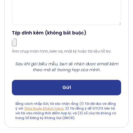
Tệp đính kèm
(không bắt buộc)
Ảnh chụp màn hình, biên lai, nhật ký hoặc tài liệu hỗ trợ.
Sau khi gửi biểu mẫu, bạn sẽ nhận được email kèm
theo mã số trường hợp của mình.
Gửi
Bằng cách nhấp Gửi, tôi xác nhận rằng: (1) Tôi đã đọc và đồng
ý với
Thỏa thuận Khách hàng;
2) Tôi đồng ý để GTCFX liên hệ
với tôi vào những thời điểm hợp lý; và (3) số của tôi không có
trong Sổ Đăng ký Không Gọi (DNCR).