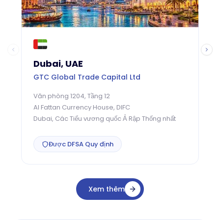
Dubai, UAE
GTC Global Trade Capital Ltd
G
Văn phòng 1204, Tầng 12
T
Al Fattan Currency House, DIFC
C
Dubai, Các Tiểu vương quốc Ả Rập Thống nhất
L
Được DFSA Quy định
Xem thêm