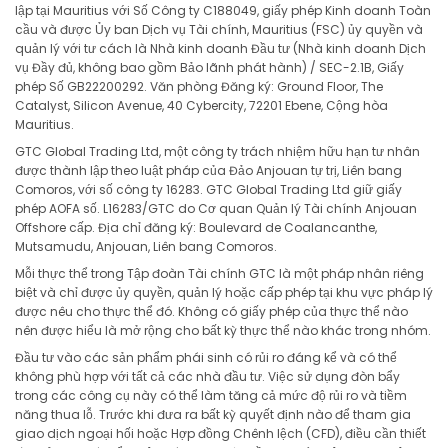
lập tại Mauritius với Số Công ty C188049, giấy phép Kinh doanh Toàn
cầu và được Ủy ban Dịch vụ Tài chính, Mauritius (FSC) ủy quyền và
quản lý với tư cách là Nhà kinh doanh Đầu tư (Nhà kinh doanh Dịch
vụ Đầy đủ, không bao gồm Bảo lãnh phát hành) / SEC-2.1B, Giấy
phép Số GB22200292. Văn phòng Đăng ký: Ground Floor, The
Catalyst, Silicon Avenue, 40 Cybercity, 72201 Ebene, Cộng hòa
Mauritius.
GTC Global Trading Ltd, một công ty trách nhiệm hữu hạn tư nhân
được thành lập theo luật pháp của Đảo Anjouan tự trị, Liên bang
Comoros, với số công ty 16283. GTC Global Trading Ltd giữ giấy
phép AOFA số. L16283/GTC do Cơ quan Quản lý Tài chính Anjouan
Offshore cấp. Địa chỉ đăng ký: Boulevard de Coalancanthe,
Mutsamudu, Anjouan, Liên bang Comoros.
Mỗi thực thể trong Tập đoàn Tài chính GTC là một pháp nhân riêng
biệt và chỉ được ủy quyền, quản lý hoặc cấp phép tại khu vực pháp lý
được nêu cho thực thể đó. Không có giấy phép của thực thể nào
nên được hiểu là mở rộng cho bất kỳ thực thể nào khác trong nhóm.
Đầu tư vào các sản phẩm phái sinh có rủi ro đáng kể và có thể
không phù hợp với tất cả các nhà đầu tư. Việc sử dụng đòn bẩy
trong các công cụ này có thể làm tăng cả mức độ rủi ro và tiềm
năng thua lỗ. Trước khi đưa ra bất kỳ quyết định nào để tham gia
giao dịch ngoại hối hoặc Hợp đồng Chênh lệch (CFD), điều cần thiết