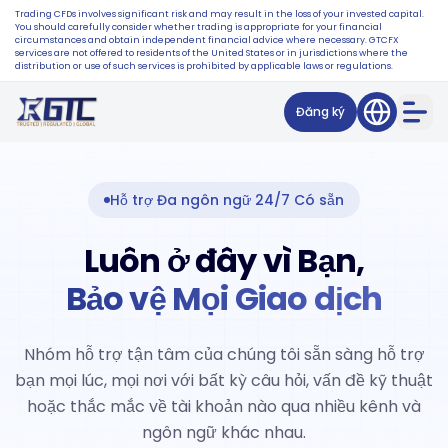
Trading CFDs involves significant risk and may result in the loss of your invested capital.
You should carefully consider whether trading is appropriate for your financial
circumstances and obtain independent financial advice where necessary. GTCFX
services are not offered to residents of the United States or in jurisdictions where the
distribution or use of such services is prohibited by applicable laws or regulations.
Đăng ký
Hỗ trợ Đa ngôn ngữ 24/7 Có sẵn
Luôn ở đây vì Bạn,
Bảo vệ Mọi Giao dịch
Nhóm hỗ trợ tận tâm của chúng tôi sẵn sàng hỗ trợ
bạn mọi lúc, mọi nơi với bất kỳ câu hỏi, vấn đề kỹ thuật
hoặc thắc mắc về tài khoản nào qua nhiều kênh và
ngôn ngữ khác nhau.