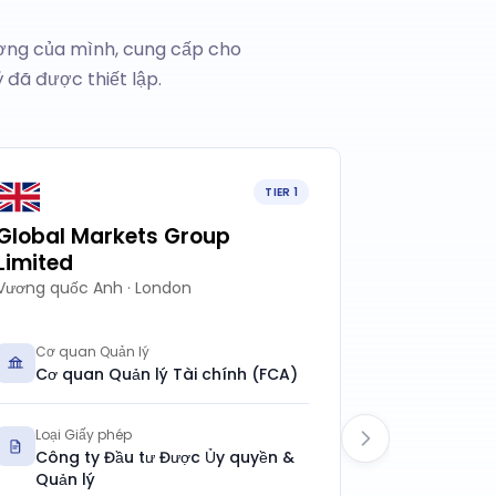
ương của mình, cung cấp cho
đã được thiết lập.
TIER 1
Global Markets Group
GTC Globa
Limited
Ltd
Vương quốc Anh · London
Úc · Sydney
Cơ quan Quản lý
Cơ quan 
Cơ quan Quản lý Tài chính (FCA)
Ủy ban
(ASIC)
Loại Giấy phép
Công ty Đầu tư Được Ủy quyền &
Loại Giấ
Quản lý
Giấy ph