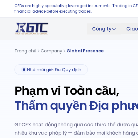
CFDs are highly speculative, leveraged instruments. Trading in C
financial advice before executing trades.
Giao
Công ty
Trang chủ
Company
Global Presence
Nhà môi giới Đa Quy định
Phạm vi Toàn cầu,
Thẩm quyền Địa ph
GTCFX hoạt động thông qua các thực thể được quản
nhiều khu vực pháp lý — đảm bảo mọi khách hàng 