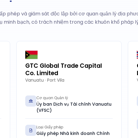
p phép và giám sát độc lập bởi cơ quan quản lý địa ph
ụ minh bạch, có trách nhiệm trong các khuôn khổ pháp lý 
GTC Global Trade Capital
Co. Limited
Vanuatu · Port Vila
Cơ quan Quản lý
Ủy ban Dịch vụ Tài chính Vanuatu
(VFSC)
Loại Giấy phép
Giấy phép Nhà kinh doanh Chính