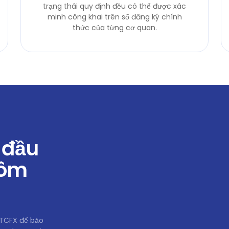
trạng thái quy định đều có thể được xác
minh công khai trên sổ đăng ký chính
thức của từng cơ quan.
 đầu
hôm
GTCFX để bảo