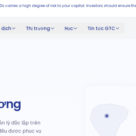
FDs carries a high degree of risk to your capital. Investors should ensur
 dịch
Thị trường
Học
Tin tức GTC
ương
 lý độc lập trên
đều được phục vụ