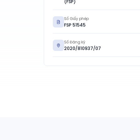
(FSP)
Số Giấy phép
FSP 51545
Số Đăng ký
2020/810937/07