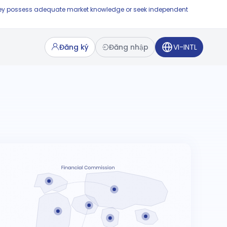
e they possess adequate market knowledge or seek independent
Đăng ký
Đăng nhập
VI-INTL