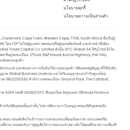
นโยบายคุกกี้
นโยบายความเป็นส่วนตัว
d, Claremont, Cape Town, Western Cape, 7708, South Africa ซึ่งเป็นผู้
ดย FSP ไม่ใช่ผู้ดูแลสภาพคล่องหรือผู้ออกผลิตภัณฑ์ และทำหน้าที่เพียง
obal Trade Capital Co. Limited ดังนั้น GTC Global SA (Pty) Ltd จึงไม่
ed ที่อยู่จดทะเบียน: 1/Floor, B&P House, Kumul Highway, Port Vila,
องข้อตกลงลูกค้า
ประเภท และช่องทางการเริ่มต้นใช้งานของลูกค้า นิติบุคคลคู่สัญญาที่ใช้บังคับ
ถือใบอนุญาต Global Business Licence และได้รับอนุญาตและกำกับดูแลโดย
ุญาต GB22200292 สำนักงานจดทะเบียน: Ground Floor, The Catalyst,
ญาต AOFA เลขที่ L16283/GTC ซึ่งออกโดย Anjouan Offshore Finance
รับนิติบุคคลนั้นเท่านั้น ไม่ควรตีความว่าใบอนุญาตของนิติบุคคลหนึ่ง
ขาดทุน ก่อนตัดสินใจเข้าร่วมการเทรดแลกเปลี่ยนเงินตราต่างประเทศหรือ
สามารถยอมรับการสูญเสียได้ เราขอแนะนำอย่างยิ่งให้คุณศึกษาความเสี่ยงที่