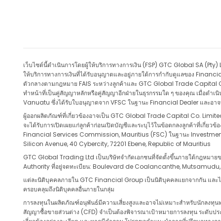
เว็บไซต์นี้ดำเนินการโดยผู้ให้บริการทางการเงิน (FSP) GTC Global SA (Pt
ให้บริการทางการเงินที่ได้รับอนุญาตและอยู่ภายใต้การกำกับดูแลของ Financi
ตัวกลางตามกฎหมาย FAIS ระหว่างลูกค้าและ GTC Global Trade Capital Co. L
ทำหน้าที่เป็นคู่สัญญาหลักหรือคู่สัญญาอีกฝ่ายในธุรกรรมใด ๆ ของคุณ เมื่อด
Vanuatu ซึ่งได้รับใบอนุญาตจาก VFSC ในฐานะ Financial Dealer และอาจทำหน้
ผู้ออกผลิตภัณฑ์ที่เกี่ยวข้องอาจเป็น GTC Global Trade Capital Co. Limited
จะได้รับการเปิดเผยแก่ลูกค้าก่อนเปิดบัญชีและระบุไว้ในข้อตกลงลูกค้าที่เกี่
Financial Services Commission, Mauritius (FSC) ในฐานะ Investment 
Silicon Avenue, 40 Cybercity, 72201 Ebene, Republic of Mauritius
GTC Global Trading Ltd เป็นบริษัทจำกัดเอกชนที่จัดตั้งขึ้นภายใต้กฎห
Authority ที่อยู่จดทะเบียน: Boulevard de Coalancanthe, Mutsamudu
แต่ละนิติบุคคลภายใน GTC Financial Group เป็นนิติบุคคลแยกจากกัน และได้ร
ครอบคลุมถึงนิติบุคคลอื่นภายในกลุ่ม
การลงทุนในผลิตภัณฑ์อนุพันธ์มีความเสี่ยงสูงและอาจไม่เหมาะสำหรับนักลงทุน
สัญญาซื้อขายส่วนต่าง (CFD) จำเป็นต้องพิจารณาเป้าหมายการลงทุน ระดับปร