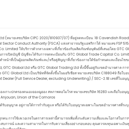
y) Ltd (หมายเลขบริษัท CIPC 2020/810937/07) ที่อยู่จดทะเบียน: 18 Cavendish Roa
al Sector Conduct Authority (FSCA) แห่งสาธารณรัฐแอฟริกาใต้ หมายเลข FSP 51545 โ
imited ให้บริการตัวกลางเฉพาะที่เกี่ยวข้องกับผลิตภัณฑ์อนุพันธ์ที่เสนอโดย GTC Gl
ำเนินการเปิดบัญชี บัญชีจะได้รับการจดทะเบียนกับ GTC Global Trade Capital Co. Limit
าที่เป็นผู้ออกผลิตภัณฑ์และ/หรือคู่สัญญาที่เกี่ยวข้องภายใต้ข้อกำหนดและเงื่อนไขข
, GTC Global Ltd หรือ GTC Global Trading Ltd ทั้งนี้ขึ้นอยู่กับเขตอำนาจศาล การจัด
ยวข้อง GTC Global Ltd เป็นบริษัทที่จัดตั้งขึ้นในมอริเชียส หมายเลขบริษัท C188049 
Dealer (Full Service Dealer, excluding Underwriting) / SEC-2.1B เลขที่ใบอน
มายของเกาะปกครองตนเองอองฌูออง สหภาพคอโมโรส หมายเลขบริษัท 16283 และถือใบอนุ
, Anjouan, Union of the Comoros
ับอนุญาต อยู่ภายใต้การกำกับดูแล หรือได้รับใบอนุญาตเฉพาะในเขตอำนาจศาลที่ระบุสำห
ทุกคน การใช้เลเวอเรจในตราสารเหล่านี้สามารถเพิ่มทั้งระดับความเสี่ยงและโอกาสในการ
ะสบการณ์ และความสามารถในการรับความเสี่ยงอย่างรอบคอบ คุณควรลงทุนเฉพาะเงินทุนที่