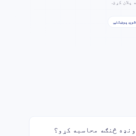
پلان کړئ.
شوې پوښتنې
ونډه څنګه محاسبه کړو؟