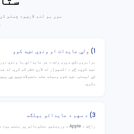
ستاس
موږ یو لنډ لارښود چمتو کړ
م
1) ولې عایدات او ونډې نښه کوو
برابروونکي ډېری وخت د هر عایداتي یا ونډې دورې
نښه کوي، څو د اکسپوژر له لارې خطر کم کړي. له هم
کې لېستو. نښه شوی وسیله هغه محصولات ښيي چې پېښه
وکړي.
3) د سهم د عایداتو بېلګه
راځئ د Apple د وروستیو معلوماتو پر بنسټ یوه ساده بېلګه وګورو: