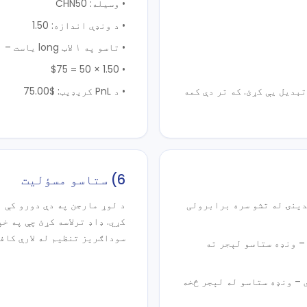
• وسیله: CHN50
• د ونډې اندازه: 1.50
• تاسو په ۱ لاټ long یاست – نو ۵۰ لاټ × ۰.۵ لاټ = ۲۰۰ لاټ
• 1.50 × 50 = $75
ل اسعار کې لوړه وي، short شئ او تبدیل یې کړئ. که تر دې کمه
• د PnL کریډیټ: $75.00
6) ستاسو مسؤلیت
 شي، تاسو یې د نقدینۍ له تشو سره برابرولی
د لوړ مارجن په دې دورو کې 
کړي. ډاډ ترلاسه کړئ چې په خ
سوداګریز تنظیم له لارې کاف
 کې پرانیستی وي) – ونډه ستاسو لېجر ته
ی (تړلی) وي – ونډه ستاسو له لېجر څخه