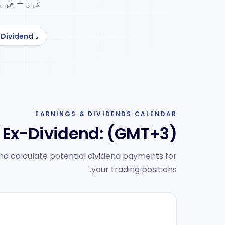
کړئ — څو د
د Ex-Dividend جدول
EARNINGS & DIVIDENDS CALENDAR
Ex-Dividend:
(GMT+3)
d calculate potential dividend payments for
your trading positions.