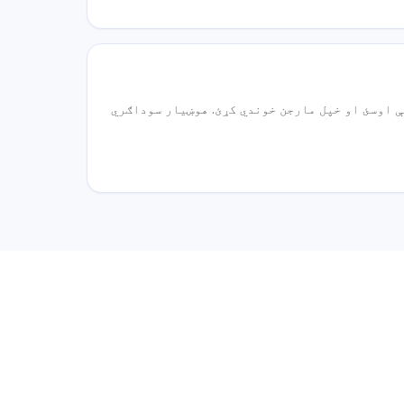
ې اوسئ او خپل مارجن خوندي کړئ. هوښیار سوداګري