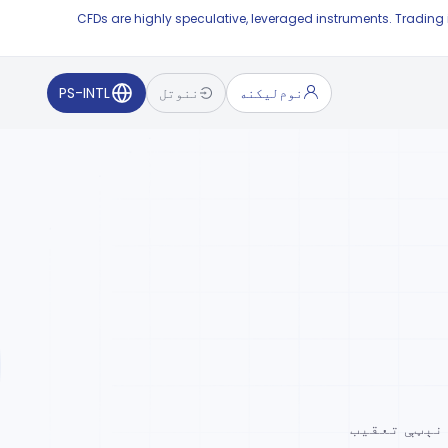
CFDs are highly speculative, leveraged instruments. Trading
نوم‌لیکنه
ننوتل
PS-INTL
ونډو نېټې تعقیب