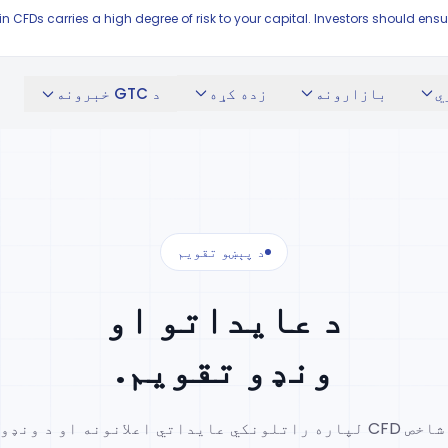
 in CFDs carries a high degree of risk to your capital. Investors should 
ي
بازارونه
زده کړه
د GTC خبرونه
د پېښو تقویم
د عایداتو او
ونډو تقویم.
د سهمونو او شاخص CFD لپاره راتلونکي عایداتي اعلانونه او د 