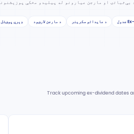
 بې‌ثباتۍ او مارجن عیارونو له پیلېدو مخکې پوزېشنونه 
د عایداتو سکرینر
د مارجن لارښود
ډېرې پوښتل 
Track upcoming ex-dividend dates an