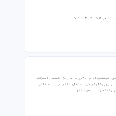
نوې غوښتنې ښایي د «وړیا مارجن» کمښت رامنځته
پلو پوزېشنونو کې د منطقي کالونو یا له مخکې
ي پانګه یا مارجن ساتئ.