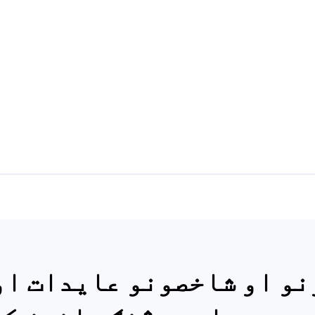
نو او شاخصونو عایدات او