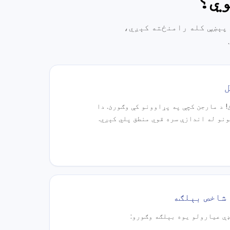
وي؟
ي پېښې کله رامنځته کېږي،
 د مارجن کچې په پړاوونو کې وګورئ. دا
نو له اندازې سره قوي منطق پلي کېږي.