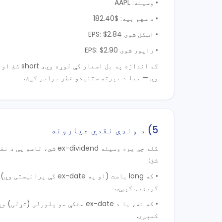
• وسیله: AAPL
• د سهم بیه: $182.40
• اټکل شوی EPS: $2.84
• راپور شوی EPS: $2.90
که اندازه په ب
وي — بیا د بېرته ستنېدو خطر برابر کړئ.
5) د ونډې نقدي عیارونه
کله چې یوه وسیله ex-dividend
شئ:
• که long یاست (او په ex-date
کریډیټ کېږي.
• که نه، یا د ex-date مخکې مو پلورل
کمېږي.