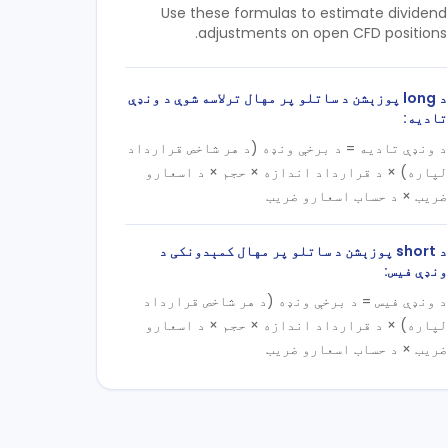
Use these formulas to estimate dividend
adjustments on open CFD positions.
د long پوزېشن د ساتلو پر مهال ترلاسه شوې د ونډې
تادیه:
د ونډې تادیه = د برخې ونډه (د هر شاخص قرارداد
لپاره) × د قرارداد اندازه × حجم × د اسعارو
ضریب × د حساب اسعارو ضریب
د short پوزېشن د ساتلو پر مهال کمېدونکی د
ونډې فیس:
د ونډې فیس = د برخې ونډه (د هر شاخص قرارداد
لپاره) × د قرارداد اندازه × حجم × د اسعارو
ضریب × د حساب اسعارو ضریب