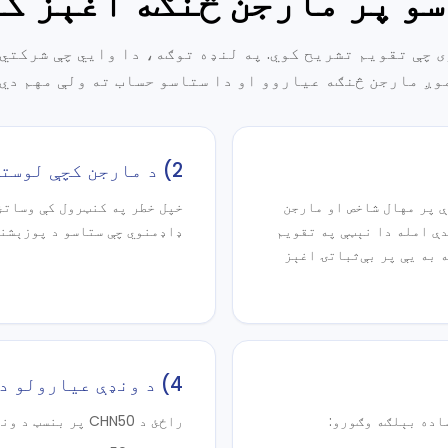
و پر مارجن څنګه اغېز ک
ی چې تقویم تشریح کوي. په لنډه توګه، دا وایي چې شرکت
وږ مارجن څنګه عیاروو او دا ستاسو حساب ته ولې مهم دي.
2) د مارجن کچې لوستل
 پر مهال شاخص او مارجن
خپل خطر په کنټرول کې وساتئ!
دې امله دا نېټې په تقویم
ډاډمنوي چې ستاسو د پوزېشنو
 به یې پر بې‌ثباتۍ اغېز
4) د ونډې عیارولو د شاخص بېلګه
راځئ د CHN50 پر بنسټ د ونډې عیارولو یوه بېلګه وګورو: