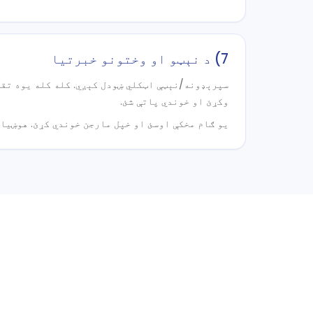
7) د نېټو او وختونو خبرتیا
سپرېډونه/نېټې اټکلي ښودل کېږي. کله کله یوه تقوی
وکړئ او خوندي پاتې شئ.
یو ګام مخکې اوسئ او خپل مارجن خوندي کړئ. هوښیار