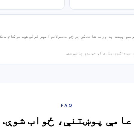
مي پېښه په ورته شاخص کې پر څو محصولاتو اغېز کولی شي. یو ګام مخک
 سوداګري وکړئ او خوندي پاتې شئ.
FAQ
عامې پوښتنې، ځواب شوې.