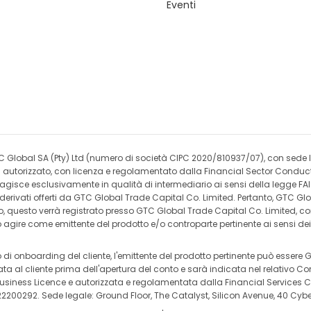
Eventi
), GTC Global SA (Pty) Ltd (numero di società CIPC 2020/810937/07), con se
ziari autorizzato, con licenza e regolamentato dalla Financial Sector Cond
e agisce esclusivamente in qualità di intermediario ai sensi della legge FAI
i derivati offerti da GTC Global Trade Capital Co. Limited. Pertanto, GTC 
o, questo verrà registrato presso GTC Global Trade Capital Co. Limited, con
ire come emittente del prodotto e/o controparte pertinente ai sensi dei ter
o di onboarding del cliente, l'emittente del prodotto pertinente può esser
a al cliente prima dell'apertura del conto e sarà indicata nel relativo Con
usiness Licence e autorizzata e regolamentata dalla Financial Services Co
B22200292. Sede legale: Ground Floor, The Catalyst, Silicon Avenue, 40 Cybe