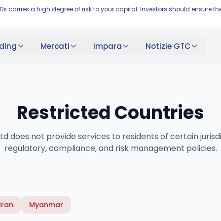
FDs carries a high degree of risk to your capital. Investors should ensur
ding
Mercati
Impara
Notizie GTC
Restricted Countries
d does not provide services to residents of certain jurisd
regulatory, compliance, and risk management policies.
Iran
Myanmar