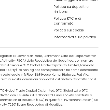
Politica su depositi e
rimborsi
Politica KYC e di
conformità
Politica sui cookie
Informativa sulla privacy
de legale in 18 Cavendish Road, Claremont, Città del Capo, Western
uct Authority (FSCA) della Repubblica del Sudafrica, con numero
S tra il cliente e GTC Global Trade Capital Co. Limited, fornendo
Global SA (Pty) Ltd non agisce come principale né come controparte
 sede legale in 1/Floor, B&P House, Kumul Highway, Port Vila,
mini e delle condizioni applicabili del relativo Contratto con il
e GTC Global Trade Capital Co. Limited, GTC Global Ltd o GTC
tratto con il cliente. GTC Global Ltd è una società costituita a
mmission di Mauritius (FSC) in qualità di Investment Dealer (Full
rcity, 72201 Ebene, Repubblica di Mauritius.