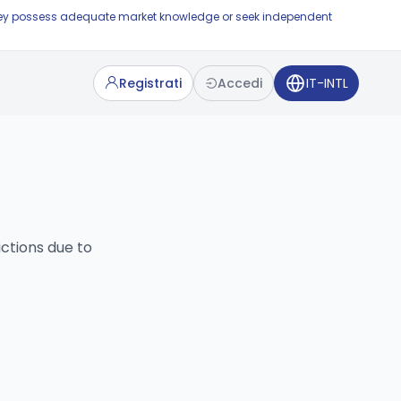
e they possess adequate market knowledge or seek independent
Registrati
Accedi
IT-INTL
ictions due to