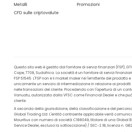
Metalli
Promozioni
CFD sulle criptovalute
Questo sito web è gestito dal fornitore di servizi finanziari (FSP
Cape, 7708, Sudafrica. La società è un fornitore di servizi finan
FSP 51545. L'FSP non è il market maker né l'emittente del prodotto 
unicamente un servizio di intermediazione in relazione ai prodott
nelle transazioni del cliente. Procedendo con l'apertura di un cont
Vanuatu, autorizzata dalla VFSC come Financial Dealer e che può ag
cliente.
A seconda della giurisdizione, della classificazione e del percors
Global Trading Ltd. L'entità contraente applicabile verrà comunicat
Mauritius con numero di società C188049, titolare di una Global B
Service Dealer, esclusa la sottoscrizione) / SEC-2.1B, licenza n. G