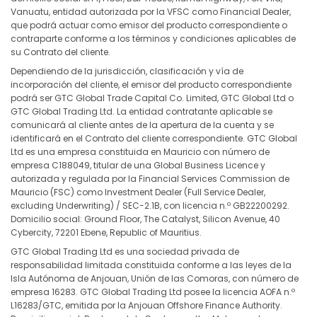
Vanuatu, entidad autorizada por la VFSC como Financial Dealer,
que podrá actuar como emisor del producto correspondiente o
contraparte conforme a los términos y condiciones aplicables de
su Contrato del cliente.
Dependiendo de la jurisdicción, clasificación y vía de
incorporación del cliente, el emisor del producto correspondiente
podrá ser GTC Global Trade Capital Co. Limited, GTC Global Ltd o
GTC Global Trading Ltd. La entidad contratante aplicable se
comunicará al cliente antes de la apertura de la cuenta y se
identificará en el Contrato del cliente correspondiente. GTC Global
Ltd es una empresa constituida en Mauricio con número de
empresa C188049, titular de una Global Business Licence y
autorizada y regulada por la Financial Services Commission de
Mauricio (FSC) como Investment Dealer (Full Service Dealer,
excluding Underwriting) / SEC-2.1B, con licencia n.º GB22200292.
Domicilio social: Ground Floor, The Catalyst, Silicon Avenue, 40
Cybercity, 72201 Ebene, Republic of Mauritius.
GTC Global Trading Ltd es una sociedad privada de
responsabilidad limitada constituida conforme a las leyes de la
Isla Autónoma de Anjouan, Unión de las Comoras, con número de
empresa 16283. GTC Global Trading Ltd posee la licencia AOFA n.º
L16283/GTC, emitida por la Anjouan Offshore Finance Authority.