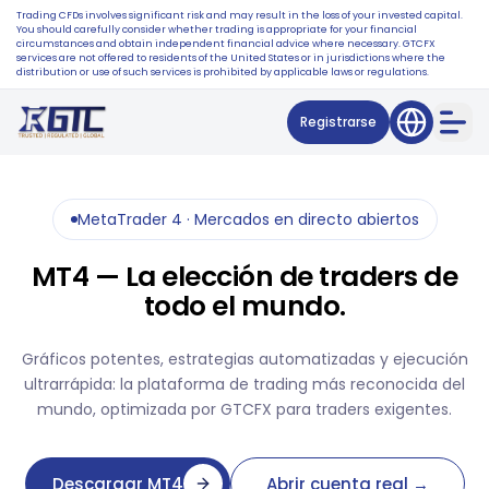
Trading CFDs involves significant risk and may result in the loss of your invested capital.
You should carefully consider whether trading is appropriate for your financial
circumstances and obtain independent financial advice where necessary. GTCFX
services are not offered to residents of the United States or in jurisdictions where the
distribution or use of such services is prohibited by applicable laws or regulations.
Registrarse
MetaTrader 4 · Mercados en directo abiertos
MT4 — La elección de traders de
todo el mundo.
Gráficos potentes, estrategias automatizadas y ejecución
ultrarrápida: la plataforma de trading más reconocida del
mundo, optimizada por GTCFX para traders exigentes.
Descargar MT4
Abrir cuenta real →