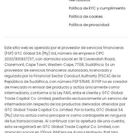
Política de KYC y cumplimiento
Política de cookies
Política de privacidad
Este sitio web es operado por el proveedor de servicios financieros
(FSP) GTC Global SA (Pty) Ltd, número de empresa CIPC
2020/810937/07, con domicilio social en 18 Cavendish Road,
Claremont, Cape Town, Western Cape, 7708, Sudáfrica. Es un
proveedor de servicios financieros autorizado, licenciado y
regulado por la Financial Sector Conduct Authority (FSCA) de la
República de Sudáfrica, con número FSP 51545. El FSP no es creador
de mercado ni emisor del producto y actúa únicamente como
intermediario, conforme a la Ley FAIS, entre el cliente y GTC Global
Trade Capital Co. Limited, prestando exclusivamente un servicio de
intermediación respecto de los productos derivados ofrecidos por
GTC Global Trade Capital Co. Limited. Por lo tanto, GTC Global SA
(Pty) Ltd no actúa como principal ni como contraparte en ninguna
de tus transacciones. Al continuar con la apertura de una cuenta,
esta se registrará en GTC Global Trade Capital Co. Limited, con
domicilio social en 1/Floor, B&P House, Kumul Highway, Port Vila,