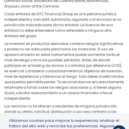
Domicilio social: Boulevard de Coalancanthe, Mutsamudu,
Anjouan, Union of the Comoros.
Cada entidad de GTC Financial Group es una persona jurídica
independiente y solo está autorizada, regulada o licenciada en la
jurisdicción indicada para dicha entidad. La licencia de una
entidad no debe entenderse como extensible a ninguna otra
entidad del grupo.
La inversión en productos derivados conlleva riesgos significativos
y puede no ser adecuada para todos los inversores. El uso de
apalancamiento en estos instrumentos puede aumentar tanto el
nivel de riesgo como las posibles pérdidas. Antes de decidir
participar en el trading de divisas o contratos por diferencia (CFD),
es esencial considerar cuidadosamente tus objetivos de inversión,
nivel de experiencia y tolerancia al riesgo. Solo debes invertir fondos
que puedas permitirte perder. Te recomendamos encarecidamente
informarte a fondo sobre los riesgos asociados y, si tienes alguna
duda, solicitar asesoramiento a un asesor financiero o fiscal
independiente.
Los servicios no se ofrecen a residentes de ninguna jurisdicción
donde su oferta, solicitud, distribución o uso sea contrario a las
leyes o normativas locales, incluidos, entre otros, Estados Unidos,
Utilizamos cookies para mejorar tu experiencia, analizar el
Japón y cualquier jurisdicción sujeta a sanciones aplicables o
tráfico del sitio web y recordar tus preferencias. Algunas
restricciones regulatorias.