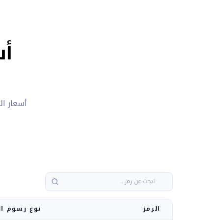
أس
أسعار ال
الرمز
نوع رسوم ال