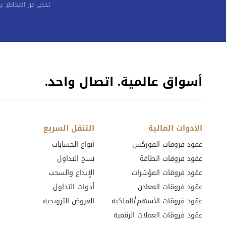
CHFDKK
in points
تحذير من المخاطر: 
CHFHUF
in points
CHFJPY
in points
أسواق عالمية. اتصال واحد.
CHFNOK
in points
CHFPLN
in points
CHFSEK
الأدوات المالية
التنقل السريع
in points
عقود فروقات الفوركس
أنواع الحسابات
CHFSGD
in points
عقود فروقات الطاقة
نسخ التداول
عقود فروقات المؤشرات
الإيداع والسحب
CHFZAR
in points
عقود فروقات المعادن
أدوات التداول
CNHJPY
عقود فروقات الأسهم/الملكية
العروض الترويجية
in points
عقود فروقات العملات الرقمية