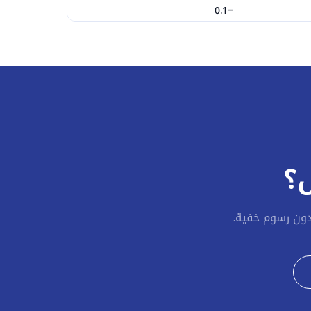
-0.1
4.38
-6.2
-36.25
-8.9
؟
-6
-4.17
دون رسوم خفية.
-46.25
-4.52