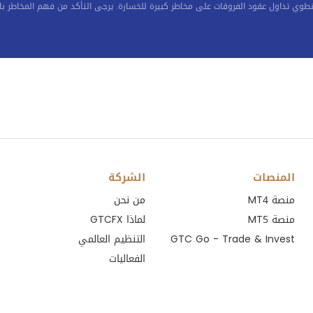
-67.57
ينطوي تداول عقود الفروقات على مخاطر كبيرة للخسارة. يرجى التأكد من فهم المخاطر بال
-75.4
-1.98
-8.95
-70.95
المنصات
الشركة
-82.53
منصة MT4
من نحن
-8.1
منصة MT5
لماذا GTCFX
GTC Go - Trade & Invest
التنظيم العالمي
-496.96
الفعاليات
0