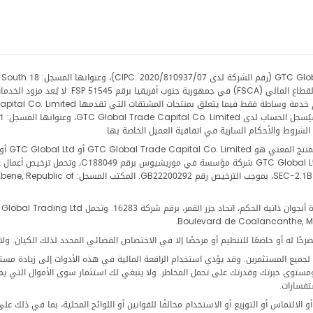
-1
-4.26
-9.13
يُدار هذا الموقع بو
Africa. وهي مزود خدمات مالية معتمد ومرخص وخاض
-1.71
1.3
المعمول به قبل فتح الحساب، كما سيُحدد في اتفاقية 
-1.28
(FSC) بصفتها تاجر استثمار (تاجر خدمات كاملة، 
-14.15
-7.34
ميع المستثمرين. وقد يؤدي استخدام الرافعة المالية في هذه الأدوات إلى زيادة مستوى 
هدافك الاستثمارية ومستوى خبرتك وقدرتك على تحمل المخاطر. ولا ينبغي لك استثمار سوى الأموا
-4.83
تفسارات.
التماس أو التوزيع أو الاستخدام مخالفًا للقوانين أو اللوائح المحلية، بما في ذلك على
-18.91