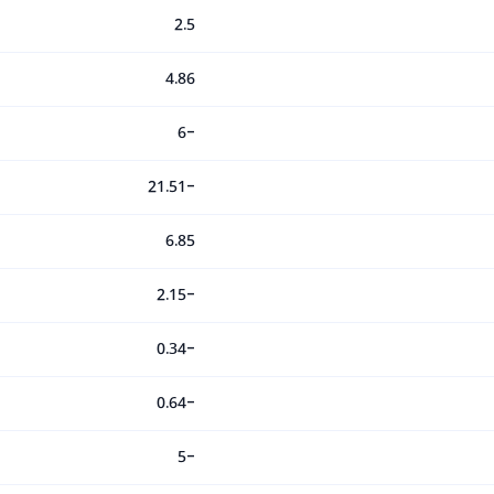
2.5
4.86
-6
-21.51
6.85
-2.15
-0.34
-0.64
-5