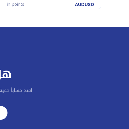
AUDUSD
in points
AUDZAR
in points
CADCHF
in points
CADDKK
in points
CADJPY
in points
هل
CADMXN
in points
CADNOK
in points
افتح حساباً حقي
CADSEK
in points
CADSGD
in points