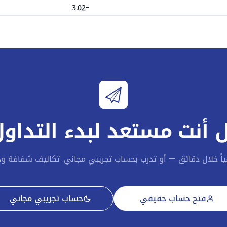
-3.02
-211.2
2.9
-6
5.94
 أنت مستعد لبدء التداول
-45.56
0.07
قياً خلال دقائق — أو تدرب بحساب تجريبي مجاني. تكاليف شفافة و
-6
فتح حساب حقيقي
حساب تجريبي مجاني
-2.57