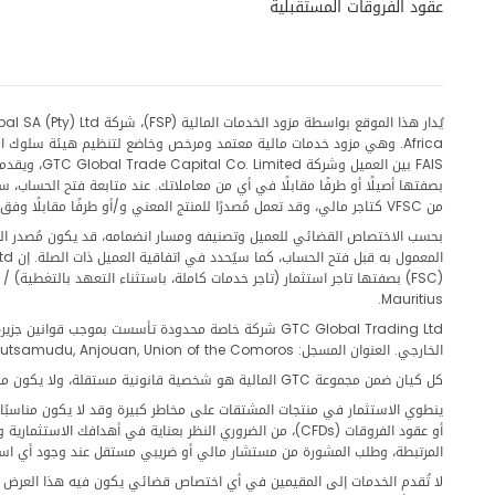
DKKNOK
in points
عقود الفروقات المستقبلية
DKKSEK
in points
EURAUD
in points
EURCAD
in points
من VFSC كتاجر مالي، وقد تعمل مُصدرًا للمنتج المعني و/أو طرفًا مقابلًا وفق الشروط والأحكام السارية في اتفاقية العميل الخاصة بها.
EURCHF
in points
EURCNH
in points
Mauritius.
EURCZK
in points
الخارجي. العنوان المسجل: Boulevard de Coalancanthe, Mutsamudu, Anjouan, Union of the Comoros.
EURDKK
in points
كل كيان ضمن مجموعة GTC المالية هو شخصية قانونية مستقلة، ولا يكون مصرحًا له أو خاضعًا للتنظيم أو مرخصًا إلا في الاختصاص القضائي المحدد لذلك الكيان. ولا ينبغي تفسير ترخيص أي كيان على أنه يمتد إلى أي كيان آخر داخل المجموعة.
ينطوي الاستثمار في منتجات المشتقات على مخاطر كبيرة وقد لا يكون مناسبًا لج
EURGBP
أو عقود الفروقات (CFDs)، من الضروري النظر بعناية في أ
in points
المرتبطة، وطلب المشورة من مستشار مالي أو ضريبي مستقل عند وجود أي اس
لا تُقدم الخدمات إلى المقيمين في أي اختصاص قضائي يكون فيه هذا العرض أو ال
EURHKD
in points