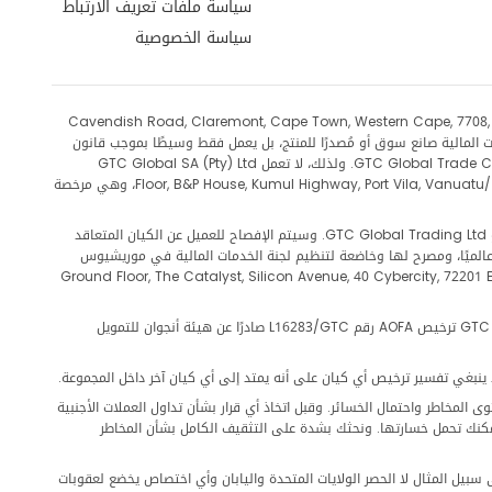
-1
سياسة ملفات تعريف الارتباط
سياسة الخصوصية
-1.87
6.21
اسطة مزود الخدمات المالية (FSP)، شركة GTC Global SA (Pty) Ltd (رقم الشركة لدى CIPC: 2020/810937/07)، وعنوانها المسجل: 18 Cavendish Road, Claremont, Cape Town, Western Cape, 7708, South
ع لتنظيم هيئة سلوك القطاع المالي (FSCA) في جمهورية جنوب أفريقيا برقم FSP 51545. لا يُعد مزود الخدمات المالية صانع سوق أو مُصدرًا للمنتج، بل يعمل فقط وسيطًا بموجب قانون
-0.22
FAIS بين العميل وشركة GTC Global Trade Capital Co. Limited، ويقدم خدمة وساطة فقط فيما يتعلق بمنتجات المشتقات التي تقدمها GTC Global Trade Capital Co. Limited. ولذلك، لا تعمل GTC Global SA (Pty) Ltd
بصفتها أصيلًا أو طرفًا مقابلًا في أي من معاملاتك. عند متابعة فتح الحساب، سيُسجل الحساب لدى GTC Global Trade Capital Co. Limited، وعنوانها المسجل: 1/Floor, B&P House, Kumul Highway, Port Vila, Vanuatu، وهي مرخصة
-6.94
بحسب الاختصاص القضائي للعميل وتصنيفه ومسار انضمامه، قد يكون مُصدر المنتج المعني هو GTC Global Trade Capital Co. Limited أو GTC Global Ltd أو GTC Global Trading Ltd. وسيتم الإفصاح للعميل عن الكيان المتعاقد
العميل ذات الصلة. إن GTC Global Ltd شركة مؤسسة في موريشيوس برقم C188049، وتحمل ترخيص أعمال عالميًا، ومصرح لها وخاضعة لتنظيم لجنة الخدمات المالية في موريشيوس
-2.17
باستثناء التعهد بالتغطية) / SEC-2.1B، بموجب الترخيص رقم GB22200292. المكتب المسجل: Ground Floor, The Catalyst, Silicon Avenue, 40 Cybercity, 72201 Ebene, Republic of
-3.52
GTC Global Trading Ltd شركة خاصة محدودة تأسست بموجب قوانين جزيرة أنجوان ذاتية الحكم، اتحاد جزر القمر، برقم شركة 16283. وتحمل GTC Global Trading Ltd ترخيص AOFA رقم L16283/GTC صادرًا عن هيئة أنجوان للتمويل
-24.33
المخاطر واحتمال الخسائر. وقبل اتخاذ أي قرار بشأن تداول العملات الأجنبية
ل التي يمكنك تحمل خسارتها. ونحثك بشدة على التثقيف الكامل بشأن المخاطر
1.1
 سبيل المثال لا الحصر الولايات المتحدة واليابان وأي اختصاص يخضع لعقوبات
-19.37