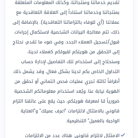
تقديم خدماتنا ومنتجاتنا، وكذلك المعلومات المتعلقة
بمنتجاتنا وخدماتنا استناداً إلى العلاقة التعاقدية مع
عملائنا (أي للوفاء بالتزاماتنا التعاقدية). بالإضافة إلى
ذلك، تتم معالجة البيانات الشخصية لاستكمال إجراءات
قبول/تسجيل العملاء الجدد. وفي ضوء ما تقدم، نحتاج
إلى التحقق من هويتكم لقبولكم كعملاء لدينا،
وسنحتاج إلى استخدام تلك التفاصيل لإدارة حساب
التداول الخاص بكم لدينا بشكل فعال. وقد يشمل ذلك
أطرافاً ثالثة تجري عمليات فحص ائتماني أو تحقق من
الهوية نيابة عنا. ويُعد استخدام معلوماتكم الشخصية
ضرورياً لنا لمعرفة هويتكم، حيث يقع على عاتقنا التزام
قانوني بالامتثال لالتزامات "اعرف عميلك" و"العناية
الواجبة بالعميل" التنظيمية.
الامتثال لالتزام قانوني: هناك عدد من الالتزامات