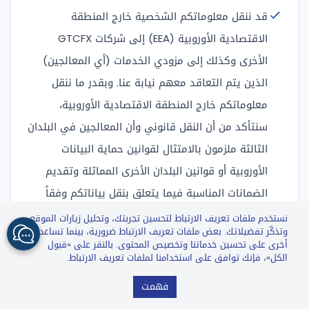
قد ننقل معلوماتكم الشخصية خارج المنطقة
الاقتصادية الأوروبية (EEA) إلى شركات GTCFX
الأخرى وكذلك إلى مزودي الخدمات (أي المعالجين)
الذين يتم التعاقد معهم نيابة عنا. وبقدر ما ننقل
معلوماتكم خارج المنطقة الاقتصادية الأوروبية،
سنتأكد من أن النقل قانوني وأن المعالجين في البلدان
الثالثة ملزمون بالامتثال لقوانين حماية البيانات
الأوروبية أو قوانين البلدان الأخرى المماثلة وتقديم
الضمانات المناسبة فيما يتعلق بنقل بياناتكم وفقاً
للمادة 46 من GDPR.
نستخدم ملفات تعريف الارتباط لتحسين تجربتك، وتحليل زيارات الموقع،
وتذكّر تفضيلاتك. بعض ملفات تعريف الارتباط ضرورية، بينما تساعدنا
أخرى على تحسين خدماتنا وتخصيص المحتوى. بالنقر على «قبول
وبتقديم بياناتكم الشخصية، توافقون على معالجة
الكل»، فإنك توافق على استخدامنا لملفات تعريف الارتباط.
معلوماتكم الشخصية من قبل موظفي GTCFX
GTCFX: GTC Go – Trade & Invest
فهمت
Install
العاملين خارج المنطقة الاقتصادية الأوروبية الذين