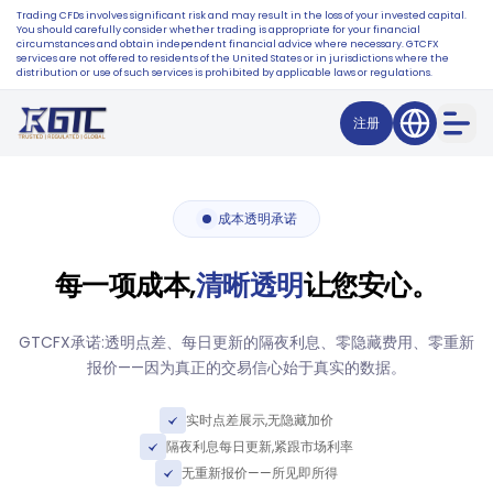
Trading CFDs involves significant risk and may result in the loss of your invested capital.
You should carefully consider whether trading is appropriate for your financial
circumstances and obtain independent financial advice where necessary. GTCFX
services are not offered to residents of the United States or in jurisdictions where the
distribution or use of such services is prohibited by applicable laws or regulations.
注册
成本透明承诺
每一项成本,
清晰透明
让您安心。
GTCFX承诺:透明点差、每日更新的隔夜利息、零隐藏费用、零重新
报价——因为真正的交易信心始于真实的数据。
实时点差展示,无隐藏加价
隔夜利息每日更新,紧跟市场利率
无重新报价——所见即所得