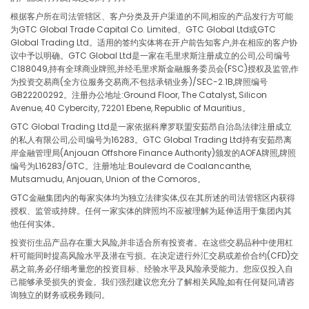
EURNZD
in points
-13
根据客户所在司法管辖区、客户分类及开户渠道的不同,相应的产品发行方可能
为GTC Global Trade Capital Co. Limited、GTC Global Ltd或GTC
EURPLN
in points
-34
Global Trading Ltd。适用的签约实体将在开户前告知客户,并在相应的客户协
议中予以明确。GTC Global Ltd是一家在毛里求斯注册成立的公司,公司编号
EURSEK
in points
-20
C188049,持有全球商业牌照,并经毛里求斯金融服务委员会(FSC)授权及监管,作
为投资交易商(全方位服务交易商,不包括承销业务)/SEC-2.1B,牌照编号
GB22200292。注册办公地址:Ground Floor, The Catalyst, Silicon
EURSGD
in points
-6.
Avenue, 40 Cybercity, 72201 Ebene, Republic of Mauritius。
GTC Global Trading Ltd是一家依据科摩罗联盟安茹昂自治岛法律注册成立
EURTRY
in points
-46
的私人有限公司,公司编号为16283。GTC Global Trading Ltd持有安茹昂离
岸金融管理局(Anjouan Offshore Finance Authority)颁发的AOFA牌照,牌照
EURUSD
in points
-8.
编号为L16283/GTC。注册地址:Boulevard de Coalancanthe,
Mutsamudu, Anjouan, Union of the Comoros。
EURZAR
in points
-35
GTC金融集团内的每家实体均为独立法律实体,仅在其所述的司法管辖区内获得
授权、监管或持牌。任何一家实体的牌照均不应被理解为延伸适用于集团内其
他任何实体。
GBPAUD
in points
-0.
投资衍生品产品存在重大风险,并非适合所有投资者。在这些交易品种中使用杠
杆可能同时提高风险水平及潜在亏损。在决定进行外汇交易或差价合约(CFD)交
GBPCAD
in points
6.4
易之前,务必仔细考量您的投资目标、经验水平及风险承受能力。您应仅投入自
己能够承受损失的资金。我们强烈建议您充分了解相关风险,如有任何疑问,请咨
GBPCHF
in points
9.8
询独立的财务或税务顾问。