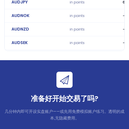
AUDJPY
in points
6.8
AUDNOK
in points
-2.
AUDNZD
in points
-0.
AUDSEK
in points
-0.
AUDSGD
in points
-5
AUDUSD
in points
-3.
AUDZAR
in points
-211
准备好开始交易了吗?
CADCHF
in points
2.9
CADDKK
in points
-6
几分钟内即可开设实盘账户——或先用免费模拟账户练习。透明的成
本,无隐藏费用。
CADJPY
in points
5.9