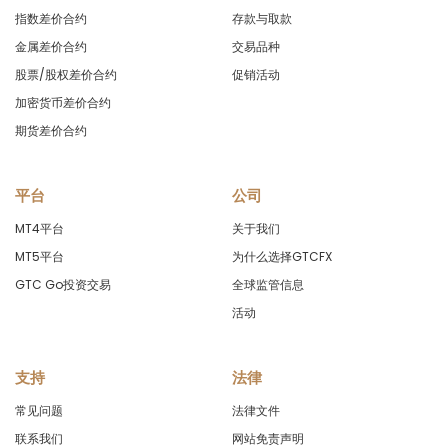
CHFSEK
in points
-82
指数差价合约
存款与取款
金属差价合约
交易品种
CHFSGD
in points
-8.1
股票/股权差价合约
促销活动
CHFZAR
in points
-49
加密货币差价合约
期货差价合约
CNHJPY
in points
0
DKKNOK
in points
-1
平台
公司
MT4平台
关于我们
DKKSEK
in points
-4.
MT5平台
为什么选择GTCFX
GTC Go投资交易
EURAUD
全球监管信息
in points
-9.
活动
EURCAD
in points
-1.7
支持
法律
EURCHF
in points
1.3
常见问题
法律文件
EURCNH
in points
-1.
联系我们
网站免责声明