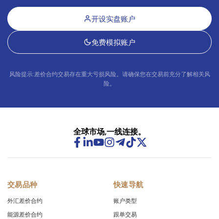
CADMXN
in points
-45
开设实盘账户
CADNOK
in points
0.0
免费模拟账户
CADSEK
in points
-6
风险提示:差价合约交易存在重大亏损风险。请确保您在交易前充分了解相关风
CADSGD
险。
in points
-2.
CHFDKK
in points
-67
CHFHUF
in points
-75
全球市场,一线连接。
CHFJPY
in points
-1.
CHFNOK
in points
-8.
交易品种
快速导航
CHFPLN
in points
-70
外汇差价合约
账户类型
能源差价合约
跟单交易