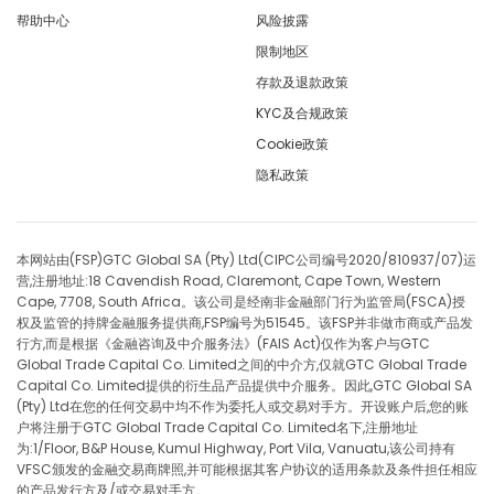
帮助中心
风险披露
EURCZK
in points
-14
限制地区
EURDKK
in points
-7.
存款及退款政策
KYC及合规政策
EURGBP
in points
-4.
Cookie政策
隐私政策
EURHKD
in points
-18.
EURHUF
in points
-41
本网站由(FSP)GTC Global SA (Pty) Ltd(CIPC公司编号2020/810937/07)运
营,注册地址:18 Cavendish Road, Claremont, Cape Town, Western
EURILS
in points
-24
Cape, 7708, South Africa。该公司是经南非金融部门行为监管局(FSCA)授
权及监管的持牌金融服务提供商,FSP编号为51545。该FSP并非做市商或产品发
EURJPY
in points
7.2
行方,而是根据《金融咨询及中介服务法》(FAIS Act)仅作为客户与GTC
Global Trade Capital Co. Limited之间的中介方,仅就GTC Global Trade
Capital Co. Limited提供的衍生品产品提供中介服务。因此,GTC Global SA
EURMXN
in points
-75
(Pty) Ltd在您的任何交易中均不作为委托人或交易对手方。开设账户后,您的账
户将注册于GTC Global Trade Capital Co. Limited名下,注册地址
EURNOK
in points
-4.
为:1/Floor, B&P House, Kumul Highway, Port Vila, Vanuatu,该公司持有
VFSC颁发的金融交易商牌照,并可能根据其客户协议的适用条款及条件担任相应
的产品发行方及/或交易对手方。