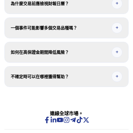
+
為什麼交易前應檢視財報日曆？
它有助於您規劃風險敞口、避免意外，併為潛在的保證金和波動性變化
做好準備。
+
一個事件可能影響多個交易品種嗎？
是。單一公司事件可能影響多隻相關指數或股票差價合約。
+
如何在高保證金期間降低風險？
在重大事件前使用較小部位、監控可用保證金並保留風險緩衝。
+
不確定時可以在哪裡獲得幫助？
請在市場收盤前聯絡客戶支援，獲取有關交易品種詳情和保證金影響的
指導。
連線全球市場。