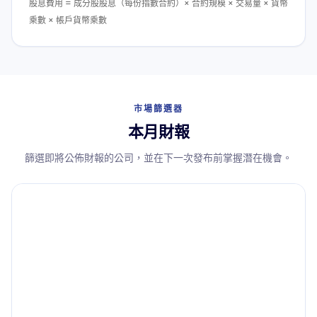
股息費用 = 成分股股息（每份指數合約）× 合約規模 × 交易量 × 貨幣
乘數 × 帳戶貨幣乘數
市場篩選器
本月財報
篩選即將公佈財報的公司，並在下一次發布前掌握潛在機會。