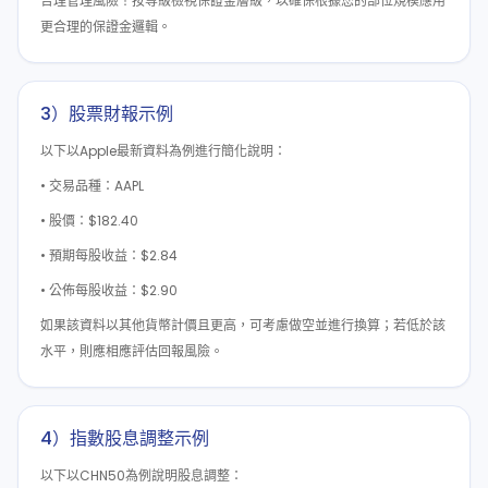
合理管理風險！按等級檢視保證金層級，以確保根據您的部位規模應用
更合理的保證金邏輯。
3）股票財報示例
以下以Apple最新資料為例進行簡化說明：
• 交易品種：AAPL
• 股價：$182.40
• 預期每股收益：$2.84
• 公佈每股收益：$2.90
如果該資料以其他貨幣計價且更高，可考慮做空並進行換算；若低於該
水平，則應相應評估回報風險。
4）指數股息調整示例
以下以CHN50為例說明股息調整：