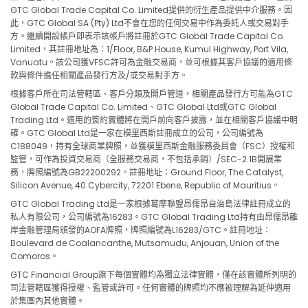
GTC Global Trade Capital Co. Limited提供的衍生產品提供中介服務。因
此，GTC Global SA (Pty) Ltd不會在您的任何交易中作為委託人或交易對手
方。繼續開設帳戶即表示該帳戶將註冊於GTC Global Trade Capital Co.
Limited，其註冊地址為：1/Floor, B&P House, Kumul Highway, Port Vila,
Vanuatu。該公司獲VFSC許可為金融交易商，並可根據其客戶協議的適用條
款與條件擔任相關產品發行方及/或交易對手方。
根據客戶所在司法管轄區、客戶分類及開戶管道，相關產品發行方可能為GTC
Global Trade Capital Co. Limited、GTC Global Ltd或GTC Global
Trading Ltd。適用的簽約實體將在開戶前向客戶披露，並在相關客戶協議中明
確。GTC Global Ltd是一家在模里西斯註冊成立的公司，公司編號為
C188049，持有全球商業牌照，並獲模里西斯金融服務委員會（FSC）授權和
監管，可作為投資交易商（全服務交易商，不包括承銷）/SEC-2.1B開展業
務，牌照編號為GB22200292。註冊地址：Ground Floor, The Catalyst,
Silicon Avenue, 40 Cybercity, 72201 Ebene, Republic of Mauritius。
GTC Global Trading Ltd是一家根據葛摩聯盟昂儒昂自治島法律註冊成立的
私人有限公司，公司編號為16283。GTC Global Trading Ltd持有由昂儒昂離
岸金融管理局頒發的AOFA牌照，牌照編號為L16283/GTC。註冊地址：
Boulevard de Coalancanthe, Mutsamudu, Anjouan, Union of the
Comoros。
GTC Financial Group旗下每個實體均為獨立法律實體，僅在該實體所列明的
司法管轄區獲得授權、監管或許可。任何實體的牌照均不應被理解為延伸適用
於集團內其他實體。