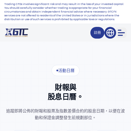
Trading CFDs involves significant risk and may result in the loss of your invested capital.
You should carefully consider whether trading is appropriate for your financial
circumstances and obtain independent financial advice where necessary. GTCFX
services are not offered to residents of the United States or in jurisdictions where the
distribution or use of such services is prohibited by applicable laws or regulations.
註冊
活動日曆
財報與
股息日曆。
追蹤即將公佈的財報和股票及指數差價合約的股息日期，以便在波
動和保證金調整發生前規劃部位。