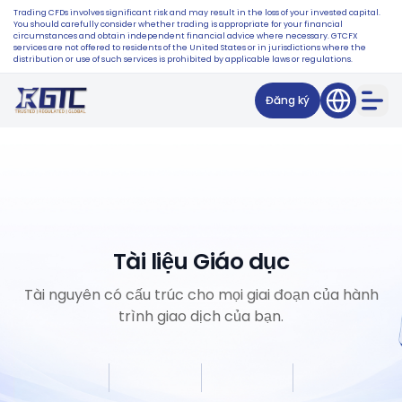
Trading CFDs involves significant risk and may result in the loss of your invested capital.
You should carefully consider whether trading is appropriate for your financial
circumstances and obtain independent financial advice where necessary. GTCFX
services are not offered to residents of the United States or in jurisdictions where the
distribution or use of such services is prohibited by applicable laws or regulations.
Đăng ký
Tài liệu Giáo dục
Tài nguyên có cấu trúc cho mọi giai đoạn của hành
trình giao dịch của bạn.