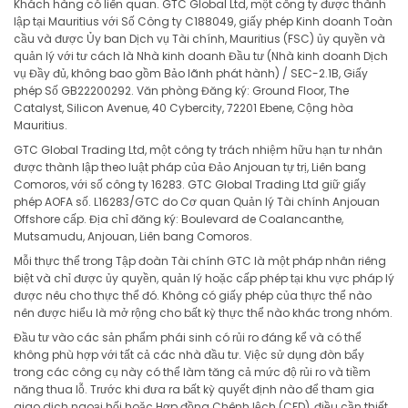
Khách hàng có liên quan. GTC Global Ltd, một công ty được thành
lập tại Mauritius với Số Công ty C188049, giấy phép Kinh doanh Toàn
cầu và được Ủy ban Dịch vụ Tài chính, Mauritius (FSC) ủy quyền và
quản lý với tư cách là Nhà kinh doanh Đầu tư (Nhà kinh doanh Dịch
vụ Đầy đủ, không bao gồm Bảo lãnh phát hành) / SEC-2.1B, Giấy
phép Số GB22200292. Văn phòng Đăng ký: Ground Floor, The
Catalyst, Silicon Avenue, 40 Cybercity, 72201 Ebene, Cộng hòa
Mauritius.
GTC Global Trading Ltd, một công ty trách nhiệm hữu hạn tư nhân
được thành lập theo luật pháp của Đảo Anjouan tự trị, Liên bang
Comoros, với số công ty 16283. GTC Global Trading Ltd giữ giấy
phép AOFA số. L16283/GTC do Cơ quan Quản lý Tài chính Anjouan
Offshore cấp. Địa chỉ đăng ký: Boulevard de Coalancanthe,
Mutsamudu, Anjouan, Liên bang Comoros.
Mỗi thực thể trong Tập đoàn Tài chính GTC là một pháp nhân riêng
biệt và chỉ được ủy quyền, quản lý hoặc cấp phép tại khu vực pháp lý
được nêu cho thực thể đó. Không có giấy phép của thực thể nào
nên được hiểu là mở rộng cho bất kỳ thực thể nào khác trong nhóm.
Đầu tư vào các sản phẩm phái sinh có rủi ro đáng kể và có thể
không phù hợp với tất cả các nhà đầu tư. Việc sử dụng đòn bẩy
trong các công cụ này có thể làm tăng cả mức độ rủi ro và tiềm
năng thua lỗ. Trước khi đưa ra bất kỳ quyết định nào để tham gia
giao dịch ngoại hối hoặc Hợp đồng Chênh lệch (CFD), điều cần thiết