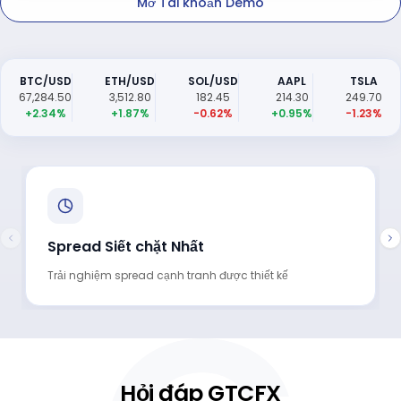
Mở Tài khoản Demo
BTC/USD
ETH/USD
SOL/USD
AAPL
TSLA
67,284.50
3,512.80
182.45
214.30
249.70
+2.34%
+1.87%
-0.62%
+0.95%
-1.23%
Spread Siết chặt Nhất
Trải nghiệm spread cạnh tranh được thiết kế
Hỏi đáp GTCFX