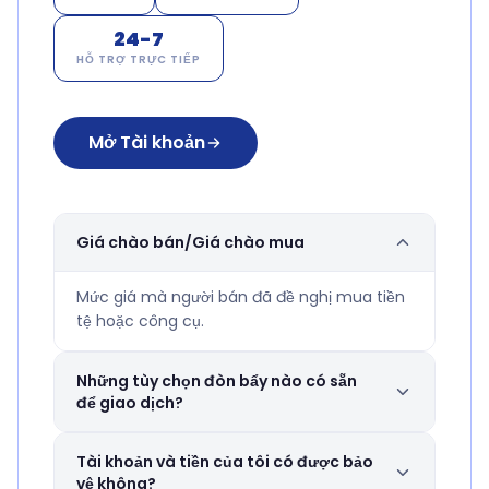
24-7
HỖ TRỢ TRỰC TIẾP
Mở Tài khoản
Giá chào bán/Giá chào mua
Mức giá mà người bán đã đề nghị mua tiền
tệ hoặc công cụ.
Những tùy chọn đòn bẩy nào có sẵn
để giao dịch?
GTCFX cung cấp các tùy chọn đòn bẩy linh
Tài khoản và tiền của tôi có được bảo
hoạt lên tới 1:2000 tùy thuộc vào loại tài
vệ không?