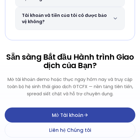
khoản, công cụ và khu vực pháp lý. Vui lòng
tham khảo trang đòn bẩy của chúng tôi để
Có. Tiền của khách hàng được giữ trong tài
Tài khoản và tiền của tôi có được bảo
biết chi tiết đầy đủ.
khoản riêng biệt tại các ngân hàng hàng
vệ không?
đầu. GTCFX tuân thủ các yêu cầu quy định
để đảm bảo an toàn cho tiền của bạn.
GTCFX sử dụng mã hóa tiên tiến và xác
thực hai yếu tố để bảo vệ tài khoản của bạn.
Nhóm quản lý rủi ro của chúng tôi giám sát
Sẵn sàng Bắt đầu Hành trình Giao
tài khoản 24/7.
dịch của Bạn?
Mở tài khoản demo hoặc thực ngay hôm nay và truy cập
toàn bộ hệ sinh thái giao dịch GTCFX — nền tảng tiên tiến,
spread siết chặt và hỗ trợ chuyên dụng.
Mở Tài khoản
Liên hệ Chúng tôi