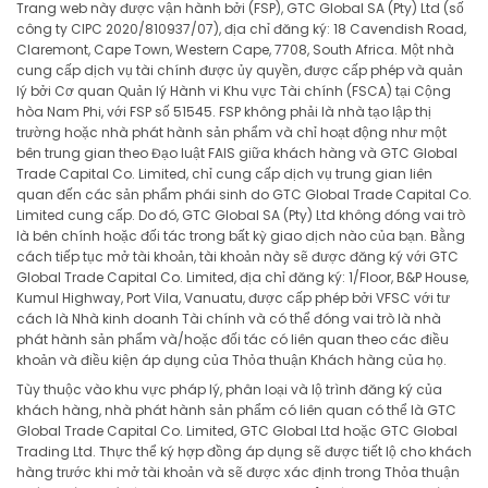
Trang web này được vận hành bởi (FSP), GTC Global SA (Pty) Ltd (số
công ty CIPC 2020/810937/07), địa chỉ đăng ký: 18 Cavendish Road,
Claremont, Cape Town, Western Cape, 7708, South Africa. Một nhà
cung cấp dịch vụ tài chính được ủy quyền, được cấp phép và quản
lý bởi Cơ quan Quản lý Hành vi Khu vực Tài chính (FSCA) tại Cộng
hòa Nam Phi, với FSP số 51545. FSP không phải là nhà tạo lập thị
trường hoặc nhà phát hành sản phẩm và chỉ hoạt động như một
bên trung gian theo Đạo luật FAIS giữa khách hàng và GTC Global
Trade Capital Co. Limited, chỉ cung cấp dịch vụ trung gian liên
quan đến các sản phẩm phái sinh do GTC Global Trade Capital Co.
Limited cung cấp. Do đó, GTC Global SA (Pty) Ltd không đóng vai trò
là bên chính hoặc đối tác trong bất kỳ giao dịch nào của bạn. Bằng
cách tiếp tục mở tài khoản, tài khoản này sẽ được đăng ký với GTC
Global Trade Capital Co. Limited, địa chỉ đăng ký: 1/Floor, B&P House,
Kumul Highway, Port Vila, Vanuatu, được cấp phép bởi VFSC với tư
cách là Nhà kinh doanh Tài chính và có thể đóng vai trò là nhà
phát hành sản phẩm và/hoặc đối tác có liên quan theo các điều
khoản và điều kiện áp dụng của Thỏa thuận Khách hàng của họ.
Tùy thuộc vào khu vực pháp lý, phân loại và lộ trình đăng ký của
khách hàng, nhà phát hành sản phẩm có liên quan có thể là GTC
Global Trade Capital Co. Limited, GTC Global Ltd hoặc GTC Global
Trading Ltd. Thực thể ký hợp đồng áp dụng sẽ được tiết lộ cho khách
hàng trước khi mở tài khoản và sẽ được xác định trong Thỏa thuận