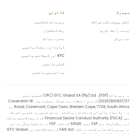
سپورٹ
قانونی
اکثر پوچھے گئے سوالات
ویب سائٹ ڈسکلیمر
ہم سے رابطہ کریں
رسک ڈسکلوژر
مدد مرکز
محدود ممالک
ڈپازٹ اور ریفنڈ پالیسی
KYC اور کمپلائنس پالیسی
کوکی پالیسی
پرائیویسی پالیسی
یہ ویب سائٹ (FSP)، GTC Global SA (Pty) Ltd (CIPC کمپنی نمبر
2020/810937/07) کے زیرِ انتظام ہے، جس کا رجسٹرڈ پتہ: 18 Cavendish
Road, Claremont, Cape Town, Western Cape, 7708, South Africa ہے۔
یہ ایک مجاز مالیاتی خدمات فراہم کنندہ ہے جو جمہوریہ جنوبی افریقہ
میں Financial Sector Conduct Authority (FSCA) کے ذریعے لائسنس یافتہ
اور ریگولیٹڈ ہے، FSP نمبر 51545 کے تحت۔ FSP نہ مارکیٹ میکر ہے اور
نہ ہی پروڈکٹ جاری کنندہ، بلکہ FAIS Act کے تحت کلائنٹ اور GTC Global