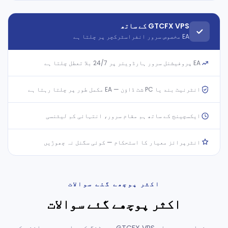
GTCFX VPS کے ساتھ
EA مخصوص سرور انفراسٹرکچر پر چلتا ہے
EA پروفیشنل سرور ہارڈویئر پر 24/7 بلا تعطل چلتا ہے
انٹرنیٹ بند یا PC شٹ ڈاؤن — EA مکمل طور پر چلتا رہتا ہے
ایکسچینج کے ساتھ ہم مقام سرور، انتہائی کم لیٹنسی
انٹرپرائز معیار کا استحکام — کوئی سگنل نہ چھوڑیں
اکثر پوچھے گئے سوالات
اکثر پوچھے گئے سوالات