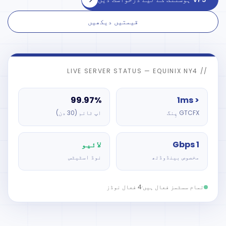
قیمتیں دیکھیں
// LIVE SERVER STATUS — EQUINIX NY4
99.97%
< 1ms
GTCFX پِنگ
اپ ٹائم (30 دن)
1 Gbps
لائیو
مخصوص بینڈوڈتھ
نوڈ اسٹیٹس
تمام سسٹمز فعال ہیں
·
4 فعال نوڈز