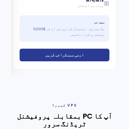
MT4/MT5
پہلے سے انسٹال
مفت حد
بلا معاوضہ استعمال کے لیے کم از کم $5,000
بیلنس برقرار رکھیں۔
ابھی سبسکرائب کریں
VPS کیوں؟
آپ کا PC بمقابلہ پروفیشنل
ٹریڈنگ سرور