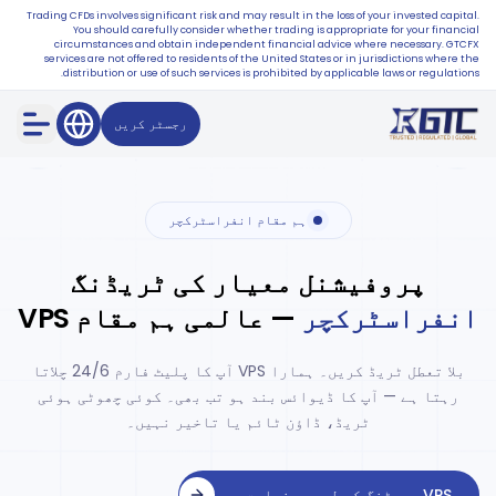
Trading CFDs involves significant risk and may result in the loss of your invested capital.
You should carefully consider whether trading is appropriate for your financial
circumstances and obtain independent financial advice where necessary. GTCFX
services are not offered to residents of the United States or in jurisdictions where the
distribution or use of such services is prohibited by applicable laws or regulations.
رجسٹر کریں
ہم مقام انفراسٹرکچر
پروفیشنل معیار کی ٹریڈنگ
انفراسٹرکچر
— عالمی ہم مقام VPS
بلا تعطل ٹریڈ کریں۔ ہمارا VPS آپ کا پلیٹ فارم 24/6 چلاتا
رہتا ہے — آپ کا ڈیوائس بند ہو تب بھی۔ کوئی چھوٹی ہوئی
ٹریڈ، ڈاؤن ٹائم یا تاخیر نہیں۔
VPS ہوسٹنگ کے لیے درخواست دیں