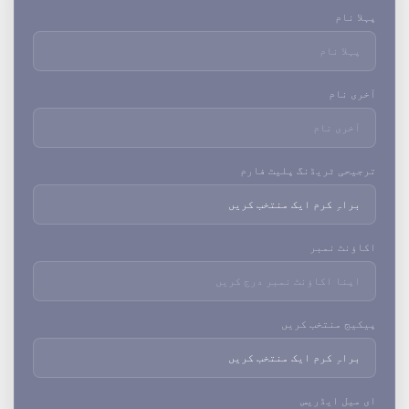
پہلا نام
آخری نام
ترجیحی ٹریڈنگ پلیٹ فارم
اکاؤنٹ نمبر
پیکیج منتخب کریں
ای میل ایڈریس