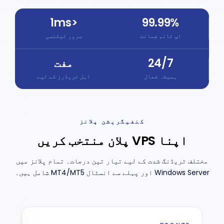
<1ms
99.99%
اپ ٹائم ضمانت
سرور لیٹنسی
24/7
مفت
ہمیشہ فعال
اہل ٹریڈرز کے لیے
کنفیگریشن
پلانز
اپنا VPS پلان منتخب کریں
مختلف ٹریڈنگ شدت کے لیے تیار تین درجات۔ تمام پلانز میں
Windows Server اور پہلے سے انسٹال MT4/MT5 شامل ہیں۔