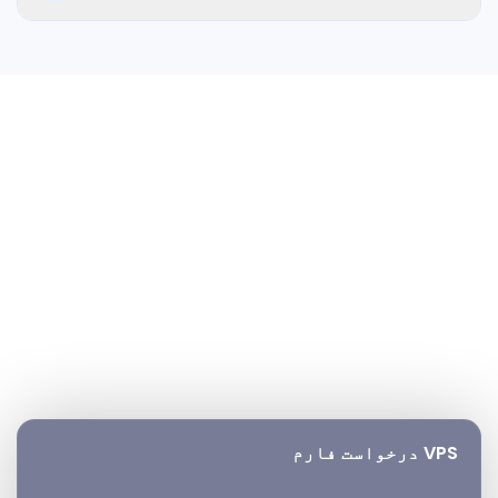
ہمارا VPS، MetaTrader 4 اور MetaTrader 5 کی حمایت کرتا ہے،
چارٹس، انڈیکیٹرز، EAs اور تمام ضروری ٹریڈنگ فیچرز تک مکمل
رسائی کے ساتھ۔
آج ہی آغاز کریں
اپنے GTCFX ٹریڈنگ سرور کے لیے
درخواست دیں
GTCFX VPS پر اپنی حکمتِ عملیاں چلانے والے ہزاروں EA ٹریڈرز
میں شامل ہوں۔ تفصیلات درج کریں اور ہم چند منٹ میں آپ کا
سرور تیار کر دیں گے۔
VPS درخواست فارم