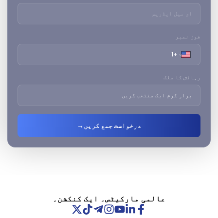
فون نمبر
رہائش کا ملک
درخواست جمع کریں
→
عالمی مارکیٹس۔ ایک کنکشن۔