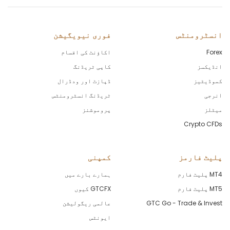
انسٹرومنٹس
فوری نیویگیشن
Forex
اکاؤنٹ کی اقسام
انڈیکسز
کاپی ٹریڈنگ
کموڈیٹیز
ڈپازٹ اور ودڈرال
انرجی
ٹریڈنگ انسٹرومنٹس
میٹلز
پروموشنز
Crypto CFDs
پلیٹ فارمز
کمپنی
MT4 پلیٹ فارم
ہمارے بارے میں
MT5 پلیٹ فارم
GTCFX کیوں
GTC Go - Trade & Invest
عالمی ریگولیشن
ایونٹس