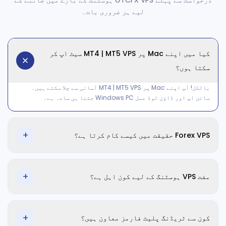
درخواست سے پہلے GTCFX VPS ہوسٹنگ کے بارے میں جاننے کے
لیے ہر ضروری بات۔
کیا میں اپنے Mac پر MT4 | MT5 VPS سیٹ اپ کر
سکتا ہوں؟
بالکل! آپ اپنے Mac پر MT4 | MT5 VPS آسانی سے چلا سکتے ہیں۔
سائن اپ اور ڈاؤن لوڈ عمل Windows PC جتنا ہی سادہ ہے۔
+
Forex VPS حقیقت میں کیسے کام کرتا ہے؟
Forex VPS ٹریڈرز کو اپنے ٹریڈنگ پلیٹ فارمز اور الگورتھمز ہوسٹ
کرنے کے لیے 24/7 آپریشن اور کم لیٹنسی کنیکٹیویٹی والا مخصوص
+
مفت VPS ہوسٹنگ کے لیے کون اہل ہے؟
اور مستحکم ماحول فراہم کرتا ہے۔
منتخب پلان درجے کے لیے کم از کم اکاؤنٹ بیلنس برقرار رکھنے والے
اہل ٹریڈرز کو بغیر اضافی لاگت VPS ہوسٹنگ ملتی ہے۔ اہلیت کی
+
کون سے ٹریڈنگ پلیٹ فارمز معاون ہیں؟
تصدیق کے لیے ہماری ٹیم سے رابطہ کریں۔