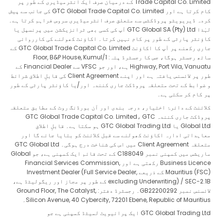
Trade Capital Co. Limited کے درمیان صرف ایک انٹرمیڈیری کے طور پر
کام کرتا ہے اور GTC Global Trade Capital Co. Limited کی جانب سے پیش
کردہ ڈیریویٹو پروڈکٹس سے متعلق صرف انٹرمیڈیری سروس فراہم کرتا ہے۔
لہٰذا GTC Global SA (Pty) Ltd آپ کی کسی بھی ٹرانزیکشن میں پرنسپل یا
کاؤنٹر پارٹی کے طور پر کام نہیں کرتا۔ اکاؤنٹ کھولنے کی کارروائی
جاری رکھنے پر آپ کا اکاؤنٹ GTC Global Trade Capital Co. Limited کے
ساتھ رجسٹر ہوگا، جس کا رجسٹرڈ پتہ: 1/Floor, B&P House, Kumul
Highway, Port Vila, Vanuatu ہے، اور جو VFSC سے Financial Dealer کے
طور پر لائسنس یافتہ ہے اور اپنے Client Agreement کی قابلِ اطلاق شرائط
و ضوابط کے تحت متعلقہ پروڈکٹ جاری کنندہ اور/یا کاؤنٹر پارٹی کے طور
پر کام کر سکتی ہے۔
کلائنٹ کے دائرۂ اختیار، درجہ بندی اور آن بورڈنگ روٹ کے مطابق متعلقہ
پروڈکٹ جاری کنندہ GTC Global Trade Capital Co. Limited، GTC
Global Ltd یا GTC Global Trading Ltd ہو سکتا ہے۔ قابلِ اطلاق
معاہداتی ادارہ اکاؤنٹ کھولنے سے قبل کلائنٹ کو بتایا جائے گا اور
متعلقہ Client Agreement میں اس کی شناخت درج ہوگی۔ GTC Global Ltd
ماریشس میں کمپنی نمبر C188049 کے تحت قائم ایک کمپنی ہے، جو Global
Business Licence رکھتی ہے اور Financial Services Commission,
Mauritius (FSC) کے ذریعے Investment Dealer (Full Service Dealer,
excluding Underwriting) / SEC-2.1B کے طور پر مجاز اور ریگولیٹڈ ہے،
لائسنس نمبر GB22200292۔ رجسٹرڈ دفتر: Ground Floor, The Catalyst,
Silicon Avenue, 40 Cybercity, 72201 Ebene, Republic of Mauritius۔
GTC Global Trading Ltd ایک پرائیویٹ لمیٹڈ کمپنی ہے جو