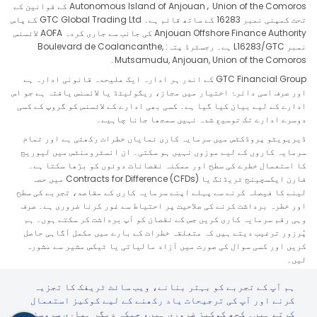
Autonomous Island of Anjouan، Union of the Comoros کے قوانین کے
تحت کمپنی نمبر 16283 کے ساتھ قائم ہے۔ GTC Global Trading Ltd کے پاس
Anjouan Offshore Finance Authority کی جانب سے جاری کردہ AOFA لائسنس
نمبر L16283/GTC ہے۔ رجسٹرڈ پتہ: Boulevard de Coalancanthe,
Mutsamudu, Anjouan, Union of the Comoros۔
GTC Financial Group کے اندر ہر ادارہ ایک علیحدہ قانونی ادارہ ہے
اور صرف اسی دائرۂ اختیار میں مجاز، ریگولیٹڈ یا لائسنس یافتہ ہے جو اس
ادارے کے لیے بیان کیا گیا ہے۔ کسی بھی ادارے کے لائسنس کو گروپ کے کسی
دوسرے ادارے تک توسیع شدہ نہیں سمجھا جانا چاہیے۔
ڈیریویٹو پروڈکٹس میں سرمایہ کاری نمایاں خطرات رکھتی ہے اور تمام
سرمایہ کاروں کے لیے موزوں نہیں ہو سکتی۔ ان انسٹرومنٹس میں لیوریج
کا استعمال خطرے کی سطح اور ممکنہ نقصانات دونوں کو بڑھا سکتا ہے۔
فارن ایکسچینج ٹریڈنگ یا Contracts for Difference (CFDs) میں حصہ
لینے کا فیصلہ کرنے سے پہلے اپنے سرمایہ کاری کے مقاصد، تجربے کی سطح
اور خطرہ برداشت کرنے کی صلاحیت پر احتیاط سے غور کرنا ضروری ہے۔ صرف
وہی رقم سرمایہ کاری کریں جس کے نقصان کو آپ برداشت کر سکتے ہوں۔ ہم
پُرزور ترغیب دیتے ہیں کہ متعلقہ خطرات کے بارے میں مکمل آگاہی حاصل
کریں اور کسی سوال کی صورت میں آزاد مالیاتی یا ٹیکس مشیر سے مشورہ
لیں۔
خدمات کسی ایسے دائرۂ اختیار کے رہائشیوں کو پیش نہیں کی جاتیں جہاں
ہم آپ کے تجربے کو بہتر بنانے، ویب سائٹ ٹریفک کا تجزیہ
ایسی پیشکش، درخواست، تقسیم یا استعمال مقامی قوانین یا ضوابط کے خلاف
کرنے اور آپ کی ترجیحات یاد رکھنے کے لیے کوکیز استعمال
ہو، بشمول مگر محدود نہیں ریاست ہائے متحدہ، جاپان اور کوئی بھی ایسا
کرتے ہیں۔ کچھ کوکیز ضروری ہیں، جبکہ دیگر ہماری سروسز