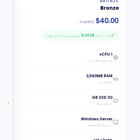
BRONZE
ER
Bronze
er
$
40.00
0
/month
کم از کم $5,000 بیلنس کے ساتھ مفت
1 vCPU
پروسیسنگ پاور
2,560MB RAM
میموری
30 GB SSD
اسٹوریج
Windows Server
آپریٹنگ سسٹم