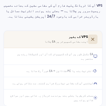
VPS آپ کا ٹریڈنگ پلیٹ فارم آپ کی مقامی مشین کے بجائے مخصوص
ریموٹ سرور پر چلاتا ہے — بجلی بند ہونے، انٹرنیٹ مسائل یا
ہارڈویئر خرابی کے باوجود 24/7 آپریشن یقینی بناتا ہے۔
VPS کے بغیر
اپنے مقامی کمپیوٹر پر EA چلانا
EA مکمل طور پر آپ کے کمپیوٹر کے آن اور کنیکٹڈ رہنے پر
منحصر ہے
انٹرنیٹ بند یا PC شٹ ڈاؤن = EA فوراً رک جاتا ہے
لیٹنسی آپ کے مقامی نیٹ ورک فراہم کنندہ سے متاثر ہوتی ہے
سسٹم کریش یا بجلی بند ہونے سے ٹریڈز رہ جاتی ہیں اور مواقع
ضائع ہوتے ہیں