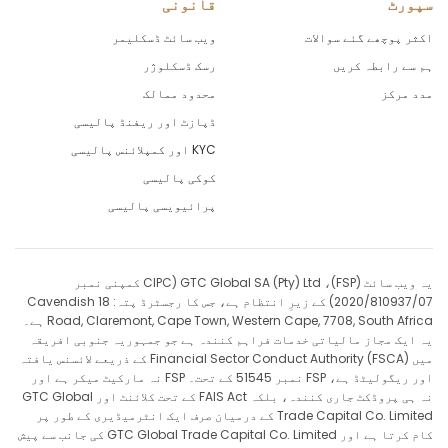
سپورٹ
قانونی
EURCHF
1.3
in points
اکثر پوچھے گئے سوالات
ویب سائٹ ڈسکلیمر
EURCNH
-1.28
in points
ہم سے رابطہ کریں
رسک ڈسکلوژر
مدد مرکز
محدود ممالک
EURCZK
-14.15
in points
ڈپازٹ اور ریفنڈ پالیسی
EURDKK
KYC اور کمپلائنس پالیسی
in points
-7.34
کوکی پالیسی
EURGBP
-4.83
in points
پرائیویسی پالیسی
EURHKD
-18.91
in points
یہ ویب سائٹ (FSP)، GTC Global SA (Pty) Ltd (CIPC کمپنی نمبر
EURHUF
-41.4
in points
2020/810937/07) کے زیرِ انتظام ہے، جس کا رجسٹرڈ پتہ: 18 Cavendish
Road, Claremont, Cape Town, Western Cape, 7708, South Africa ہے۔
EURILS
-24.9
in points
یہ ایک مجاز مالیاتی خدمات فراہم کنندہ ہے جو جمہوریہ جنوبی افریقہ
میں Financial Sector Conduct Authority (FSCA) کے ذریعے لائسنس یافتہ
اور ریگولیٹڈ ہے، FSP نمبر 51545 کے تحت۔ FSP نہ مارکیٹ میکر ہے اور
EURJPY
7.28
in points
نہ ہی پروڈکٹ جاری کنندہ، بلکہ FAIS Act کے تحت کلائنٹ اور GTC Global
Trade Capital Co. Limited کے درمیان صرف ایک انٹرمیڈیری کے طور پر
EURMXN
-75.87
in points
کام کرتا ہے اور GTC Global Trade Capital Co. Limited کی جانب سے پیش