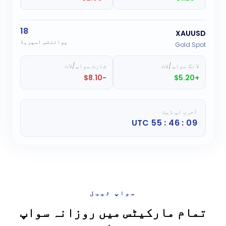
18
XAUUSD
پوائنٹس اسپریڈ
Gold Spot
لانگ سواپ/لاٹ
شارٹ سواپ/لاٹ
-$8.10
+$5.20
آخری اپ ڈیٹ
09 : 46 : 56 UTC
سواپ ٹیبل
تمام مارکیٹس میں روزانہ سواپ