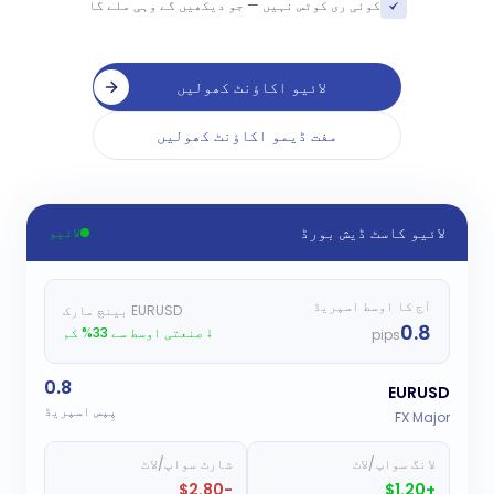
کوئی ری کوٹس نہیں — جو دیکھیں گے وہی ملے گا
لائیو اکاؤنٹ کھولیں
مفت ڈیمو اکاؤنٹ کھولیں
لائیو کاسٹ ڈیش بورڈ
لائیو
آج کا اوسط اسپریڈ
EURUSD بینچ مارک
0.8
↓ صنعتی اوسط سے 33% کم
pips
0.8
EURUSD
پِپس اسپریڈ
FX Major
لانگ سواپ/لاٹ
شارٹ سواپ/لاٹ
-$2.80
+$1.20