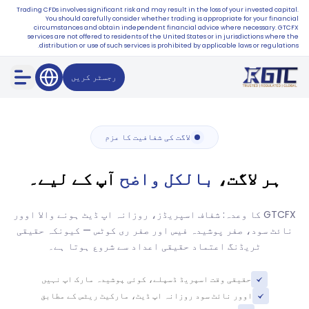
Trading CFDs involves significant risk and may result in the loss of your invested capital.
You should carefully consider whether trading is appropriate for your financial
circumstances and obtain independent financial advice where necessary. GTCFX
services are not offered to residents of the United States or in jurisdictions where the
distribution or use of such services is prohibited by applicable laws or regulations.
رجسٹر کریں
لاگت کی شفافیت کا عزم
ہر لاگت،
بالکل واضح
آپ کے لیے۔
GTCFX کا وعدہ: شفاف اسپریڈز، روزانہ اپ ڈیٹ ہونے والا اوور
نائٹ سود، صفر پوشیدہ فیس اور صفر ری کوٹس — کیونکہ حقیقی
ٹریڈنگ اعتماد حقیقی اعداد سے شروع ہوتا ہے۔
حقیقی وقت اسپریڈ ڈسپلے، کوئی پوشیدہ مارک اپ نہیں
اوور نائٹ سود روزانہ اپ ڈیٹ، مارکیٹ ریٹس کے مطابق