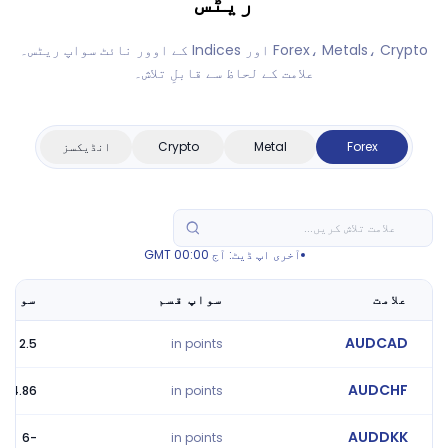
ریٹس
Forex، Metals، Crypto اور Indices کے اوور نائٹ سواپ ریٹس۔
علامت کے لحاظ سے قابلِ تلاش۔
Forex
Metal
Crypto
انڈیکسز
آخری اپ ڈیٹ: آج 00:00 GMT
علامت
سواپ قسم
سواپ ل
AUDCAD
2.5
in points
AUDCHF
4.86
in points
AUDDKK
-6
in points