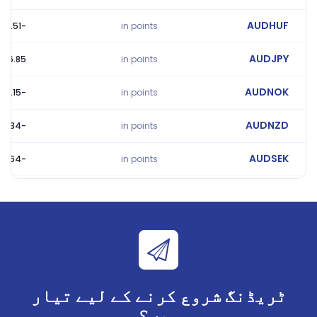
AUDHUF
-21.51
in points
AUDJPY
6.85
in points
AUDNOK
-2.15
in points
AUDNZD
-0.34
in points
AUDSEK
-0.64
in points
AUDSGD
-5
in points
AUDUSD
-3.02
in points
AUDZAR
-211.2
in points
ٹریڈنگ شروع کرنے کے لیے تیار
CADCHF
2.9
in points
ہیں؟