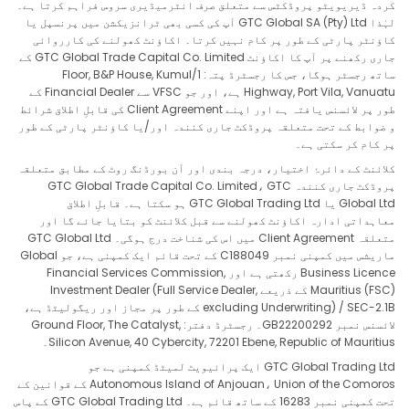
کردہ ڈیریویٹو پروڈکٹس سے متعلق صرف انٹرمیڈیری سروس فراہم کرتا ہے۔
لہٰذا GTC Global SA (Pty) Ltd آپ کی کسی بھی ٹرانزیکشن میں پرنسپل یا
EURNOK
-4.61
in points
کاؤنٹر پارٹی کے طور پر کام نہیں کرتا۔ اکاؤنٹ کھولنے کی کارروائی
جاری رکھنے پر آپ کا اکاؤنٹ GTC Global Trade Capital Co. Limited کے
EURNZD
-13.72
in points
ساتھ رجسٹر ہوگا، جس کا رجسٹرڈ پتہ: 1/Floor, B&P House, Kumul
Highway, Port Vila, Vanuatu ہے، اور جو VFSC سے Financial Dealer کے
طور پر لائسنس یافتہ ہے اور اپنے Client Agreement کی قابلِ اطلاق شرائط
EURPLN
-34.44
in points
و ضوابط کے تحت متعلقہ پروڈکٹ جاری کنندہ اور/یا کاؤنٹر پارٹی کے طور
پر کام کر سکتی ہے۔
EURSEK
-20.35
in points
کلائنٹ کے دائرۂ اختیار، درجہ بندی اور آن بورڈنگ روٹ کے مطابق متعلقہ
پروڈکٹ جاری کنندہ GTC Global Trade Capital Co. Limited، GTC
EURSGD
-6.45
in points
Global Ltd یا GTC Global Trading Ltd ہو سکتا ہے۔ قابلِ اطلاق
معاہداتی ادارہ اکاؤنٹ کھولنے سے قبل کلائنٹ کو بتایا جائے گا اور
متعلقہ Client Agreement میں اس کی شناخت درج ہوگی۔ GTC Global Ltd
EURTRY
-4616.25
in points
ماریشس میں کمپنی نمبر C188049 کے تحت قائم ایک کمپنی ہے، جو Global
Business Licence رکھتی ہے اور Financial Services Commission,
EURUSD
-8.59
in points
Mauritius (FSC) کے ذریعے Investment Dealer (Full Service Dealer,
excluding Underwriting) / SEC-2.1B کے طور پر مجاز اور ریگولیٹڈ ہے،
لائسنس نمبر GB22200292۔ رجسٹرڈ دفتر: Ground Floor, The Catalyst,
EURZAR
-351.48
in points
Silicon Avenue, 40 Cybercity, 72201 Ebene, Republic of Mauritius۔
GTC Global Trading Ltd ایک پرائیویٹ لمیٹڈ کمپنی ہے جو
GBPAUD
-0.32
in points
Autonomous Island of Anjouan، Union of the Comoros کے قوانین کے
تحت کمپنی نمبر 16283 کے ساتھ قائم ہے۔ GTC Global Trading Ltd کے پاس