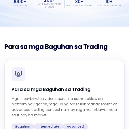
200+
1000+
30+
10+
MGA KATEGORYA NG
MGA ARTICLE
MGA LEARNING MODULE
MGA LEARNING PATH
E-BOOK
Para sa mga Baguhan sa Trading
Para sa mga Baguhan sa Trading
Mga step-by-step video course na sumasaklaw sa
platform navigation, mga uri ng order, risk management, at
advanced trading concept na may mga halimbawa mula
sa tunay na market.
Baguhan
Intermediate
Advanced