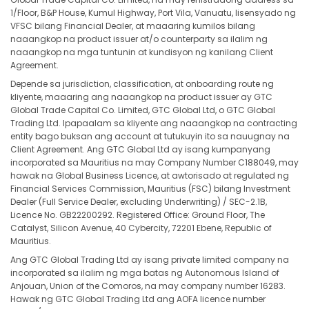
1/Floor, B&P House, Kumul Highway, Port Vila, Vanuatu, lisensyado ng
VFSC bilang Financial Dealer, at maaaring kumilos bilang
naaangkop na product issuer at/o counterparty sa ilalim ng
naaangkop na mga tuntunin at kundisyon ng kanilang Client
Agreement.
Depende sa jurisdiction, classification, at onboarding route ng
kliyente, maaaring ang naaangkop na product issuer ay GTC
Global Trade Capital Co. Limited, GTC Global Ltd, o GTC Global
Trading Ltd. Ipapaalam sa kliyente ang naaangkop na contracting
entity bago buksan ang account at tutukuyin ito sa nauugnay na
Client Agreement. Ang GTC Global Ltd ay isang kumpanyang
incorporated sa Mauritius na may Company Number C188049, may
hawak na Global Business Licence, at awtorisado at regulated ng
Financial Services Commission, Mauritius (FSC) bilang Investment
Dealer (Full Service Dealer, excluding Underwriting) / SEC-2.1B,
Licence No. GB22200292. Registered Office: Ground Floor, The
Catalyst, Silicon Avenue, 40 Cybercity, 72201 Ebene, Republic of
Mauritius.
Ang GTC Global Trading Ltd ay isang private limited company na
incorporated sa ilalim ng mga batas ng Autonomous Island of
Anjouan, Union of the Comoros, na may company number 16283.
Hawak ng GTC Global Trading Ltd ang AOFA licence number