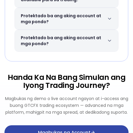
Nag-aalok ang GTCFX ng flexible na mga
Protektado ba ang aking account at
opsyon sa leverage hanggang 1:2000
mga pondo?
depende sa uri ng iyong account,
instrument, at regulatory region.
Oo. Inilalagay ang mga pondo ng kliyente
Protektado ba ang aking account at
Mangyaring sumangguni sa aming leverage
sa mga segregated account sa mga top-
mga pondo?
page para sa buong detalye.
tier bank. Sumusunod ang GTCFX sa mga
regulatory requirement upang matiyak ang
Gumagamit ang GTCFX ng advanced
kaligtasan ng iyong mga pondo.
encryption at two-factor authentication
upang protektahan ang iyong account.
Handa Ka Na Bang Simulan ang
Sinusubaybayan ng aming risk
Iyong Trading Journey?
management team ang mga account
24/7.
Magbukas ng demo o live account ngayon at i-access ang
buong GTCFX trading ecosystem — advanced na mga
platform, mahigpit na mga spread, at dedikadong suporta.
Magbukas ng Account