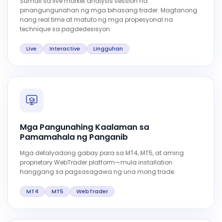
Sumali sa live market analysis session na
pinangungunahan ng mga bihasang trader. Magtanong
nang real time at matuto ng mga propesyonal na
technique sa pagdedesisyon.
Live
Interactive
Lingguhan
Mga Pangunahing Kaalaman sa
Pamamahala ng Panganib
Mga detalyadong gabay para sa MT4, MT5, at aming
proprietary WebTrader platform—mula installation
hanggang sa pagsasagawa ng una mong trade.
MT4
MT5
WebTrader