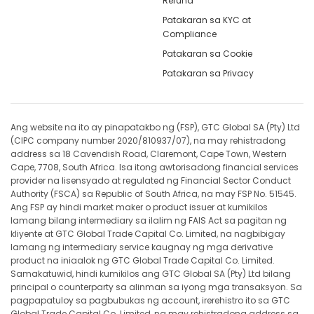
Refund
Patakaran sa KYC at
Compliance
Patakaran sa Cookie
Patakaran sa Privacy
Ang website na ito ay pinapatakbo ng (FSP), GTC Global SA (Pty) Ltd
(CIPC company number 2020/810937/07), na may rehistradong
address sa 18 Cavendish Road, Claremont, Cape Town, Western
Cape, 7708, South Africa. Isa itong awtorisadong financial services
provider na lisensyado at regulated ng Financial Sector Conduct
Authority (FSCA) sa Republic of South Africa, na may FSP No. 51545.
Ang FSP ay hindi market maker o product issuer at kumikilos
lamang bilang intermediary sa ilalim ng FAIS Act sa pagitan ng
kliyente at GTC Global Trade Capital Co. Limited, na nagbibigay
lamang ng intermediary service kaugnay ng mga derivative
product na iniaalok ng GTC Global Trade Capital Co. Limited.
Samakatuwid, hindi kumikilos ang GTC Global SA (Pty) Ltd bilang
principal o counterparty sa alinman sa iyong mga transaksyon. Sa
pagpapatuloy sa pagbubukas ng account, irerehistro ito sa GTC
Global Trade Capital Co. Limited, na may rehistradong address sa