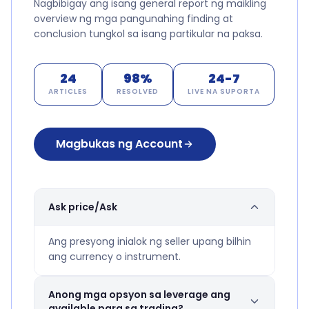
Nagbibigay ang isang general report ng maikling
overview ng mga pangunahing finding at
conclusion tungkol sa isang partikular na paksa.
24
98%
24-7
ARTICLES
RESOLVED
LIVE NA SUPORTA
Magbukas ng Account
Ask price/Ask
Ang presyong inialok ng seller upang bilhin
ang currency o instrument.
Anong mga opsyon sa leverage ang
available para sa trading?