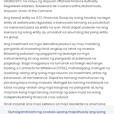
L16283/GTC na inisyu ng Anjouan Offshore Finance Authority.
Registered Address: Boulevard de Coalancanthe, Mutsamudu,
Anjouan, Union of the Comoros.
Ang bawat entity sa GTC Financial Group ay isang hiwalay na legal
entity at awtorisado, regulated, o lisensyado lamang sa jurisdiction
na nakasaad para sa entity na iyon. Hindi dapat unawain na ang
lisensya ng isang entity ay umaabot sa anumang iba pang entity
sa group.
Ang investment sa mga derivative product ay may malaking
panganib at maaaring hindi angkop sa lahat ng investor.
Maaaring pataasin ng paggamit ng leverage sa mga
instrumentong ito ang antas ng panganib at potensyal na
pagkalugi. Bago magpasya na lumahok sa foreign exchange
trading o Contracts for Difference (CFDs), mahalagang maingat na
isaalang-alang ang iyong mga layunin sa investment, antas ng
karanasan, at risk tolerance. Dapat ka lamang mamuhunan ng
pondong kaya mong mawala. Mahigpit ka naming hinihikayat na
lubos na pag-aralan ang mga kaugnay na panganib at, kung
mayroon kang mga tanong, humingi ng payo mula sa isang
independiyenteng financial o tax advisor.
Hindi iniaalok ang mga serbisyo sa mga residente ng anumang
jurisdiction kung saan ang naturang alok, solicitation, distribution, o
Gumagamit kami ng cookies upang mapahusay ang iyong
paggamit ay labag sa mga lokal na batas o regulasyon, kabilang