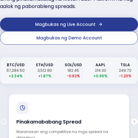
aalok ng paborableng spreads.
Magbukas ng Live Account
Magbukas ng Demo Account
BTC/USD
ETH/USD
SOL/USD
AAPL
TSLA
67,284.50
3,512.80
182.45
214.30
249.70
+2.34%
+1.87%
-0.62%
+0.95%
-1.23%
Pinakamababang Spread
Maranasan ang competitive na mga spread na
dinisenyo