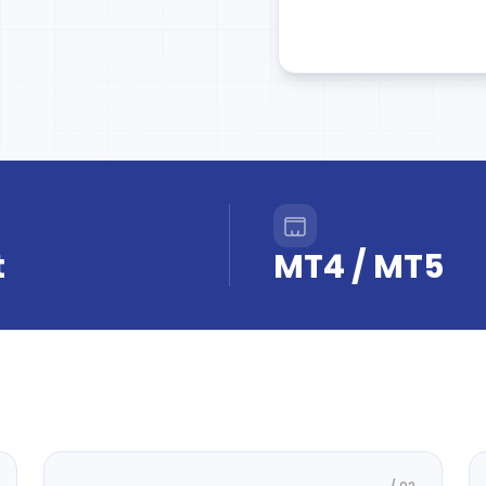
t
MT4 / MT5