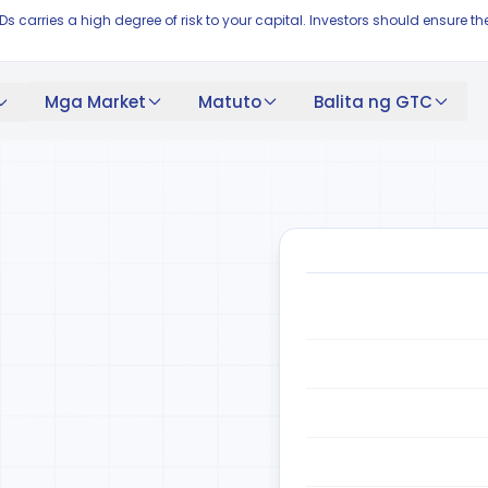
FDs carries a high degree of risk to your capital. Investors should ensur
Mga Market
Matuto
Balita ng GTC