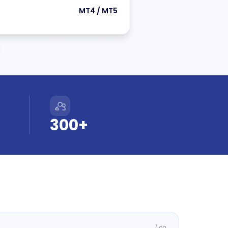
MT4 / MT5
300+