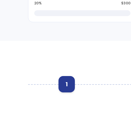
20%
$300
1