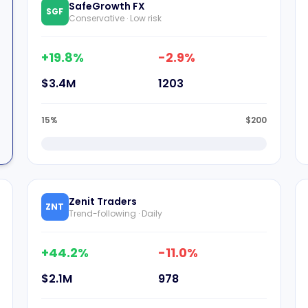
SafeGrowth FX
SGF
Conservative · Low risk
+19.8%
-2.9%
$3.4M
1203
15%
$200
Zenit Traders
ZNT
Trend-following · Daily
+44.2%
-11.0%
$2.1M
978