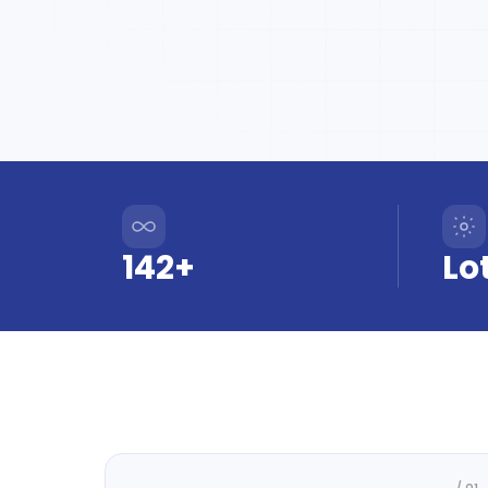
142+
Lo