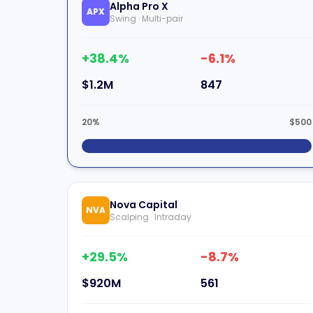
Alpha Pro X
APX
Swing · Multi-pair
+38.4%
-6.1%
$1.2M
847
20%
$500
Nova Capital
NVA
Scalping · Intraday
+29.5%
-8.7%
$920M
561