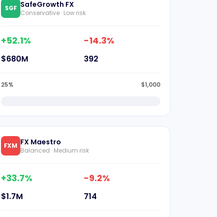
SafeGrowth FX
SGF
Conservative · Low risk
+52.1%
-14.3%
$680M
392
25%
$1,000
FX Maestro
FXM
Balanced · Medium risk
+33.7%
-9.2%
$1.7M
714