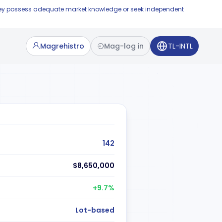
e they possess adequate market knowledge or seek independent
Magrehistro
Mag-log in
TL-INTL
142
$8,650,000
+9.7%
Lot-based