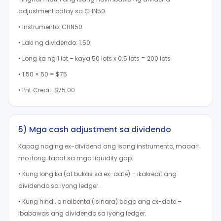
adjustment batay sa CHN50:
• Instrumento: CHN50
• Laki ng dividendo: 1.50
• Long ka ng 1 lot – kaya 50 lots x 0.5 lots = 200 lots
• 1.50 × 50 = $75
• PnL Credit: $75.00
5) Mga cash adjustment sa dividendo
Kapag naging ex-dividend ang isang instrumento, maaari
mo itong itapat sa mga liquidity gap:
• Kung long ka (at bukas sa ex-date) – ikakredit ang
dividendo sa iyong ledger.
• Kung hindi, o naibenta (isinara) bago ang ex-date –
ibabawas ang dividendo sa iyong ledger.