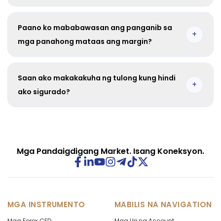
Oo. Maaaring makaapekto ang isang corporate event sa
ilang nauugnay na index o stock CFD.
Paano ko mababawasan ang panganib sa
+
mga panahong mataas ang margin?
Gumamit ng mas maliit na position size, subaybayan ang
free margin, at magpanatili ng risk buffer bago ang mga
Saan ako makakakuha ng tulong kung hindi
pangunahing event.
+
ako sigurado?
Makipag-ugnayan sa support bago magsara ang market
para sa gabay tungkol sa mga detalye ng instrumento at
epekto sa margin.
Mga Pandaigdigang Market. Isang Koneksyon.
MGA INSTRUMENTO
MABILIS NA NAVIGATION
Mga Forex CFD
Mga Uri ng Account