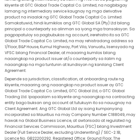
kliyente at GTC Global Trade Capital Co. Limited, na nagbibigay
lamang ng intermediary service kaugnay ng mga derivative
product na iniaalok ng GTC Global Trade Capital Co. Limited.
Samakatuwid, hindi kumikilos ang GTC Global SA (Pty) Ltd bilang
principal o counterparty sa alinman sa iyong mga transaksyon. Sa
pagpapatuloy sa pagbubukas ng account, irerehistro ito sa GTC
Global Trade Capital Co. Limited, na may rehistradong address sa
1/Floor, B&P House, Kumul Highway, Port Vila, Vanuatu, lisensyado ng
VFSC bilang Financial Dealer, at maaaring kumilos bilang
naaangkop na product issuer at/o counterparty sa ilalim ng
naaangkop na mga tuntunin at kundisyon ng kanilang Client
Agreement.
Depende sa jurisdiction, classification, at onboarding route ng
kliyente, maaaring ang naaangkop na product issuer ay GTC
Global Trade Capital Co. Limited, GTC Global Ltd, o GTC Global
Trading Ltd. Ipapaalam sa kliyente ang naaangkop na contracting
entity bago buksan ang account at tutukuyin ito sa nauugnay na
Client Agreement. Ang GTC Global Ltd ay isang kumpanyang
incorporated sa Mauritius na may Company Number C188049, may
hawak na Global Business Licence, at awtorisado at regulated ng
Financial Services Commission, Mauritius (FSC) bilang Investment
Dealer (Full Service Dealer, excluding Underwriting) / SEC-2.1B,
Licence No. GB22200292. Registered Office: Ground Floor, The