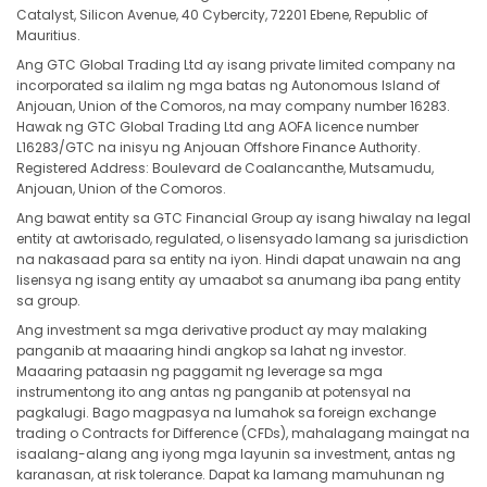
Catalyst, Silicon Avenue, 40 Cybercity, 72201 Ebene, Republic of
Mauritius.
Ang GTC Global Trading Ltd ay isang private limited company na
incorporated sa ilalim ng mga batas ng Autonomous Island of
Anjouan, Union of the Comoros, na may company number 16283.
Hawak ng GTC Global Trading Ltd ang AOFA licence number
L16283/GTC na inisyu ng Anjouan Offshore Finance Authority.
Registered Address: Boulevard de Coalancanthe, Mutsamudu,
Anjouan, Union of the Comoros.
Ang bawat entity sa GTC Financial Group ay isang hiwalay na legal
entity at awtorisado, regulated, o lisensyado lamang sa jurisdiction
na nakasaad para sa entity na iyon. Hindi dapat unawain na ang
lisensya ng isang entity ay umaabot sa anumang iba pang entity
sa group.
Ang investment sa mga derivative product ay may malaking
panganib at maaaring hindi angkop sa lahat ng investor.
Maaaring pataasin ng paggamit ng leverage sa mga
instrumentong ito ang antas ng panganib at potensyal na
pagkalugi. Bago magpasya na lumahok sa foreign exchange
trading o Contracts for Difference (CFDs), mahalagang maingat na
isaalang-alang ang iyong mga layunin sa investment, antas ng
karanasan, at risk tolerance. Dapat ka lamang mamuhunan ng