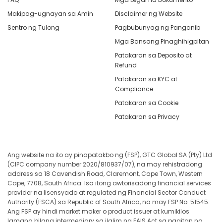
Makipag-ugnayan sa Amin
Disclaimer ng Website
Sentro ng Tulong
Pagbubunyag ng Panganib
Mga Bansang Pinaghihigpitan
Patakaran sa Deposito at
Refund
Patakaran sa KYC at
Compliance
Patakaran sa Cookie
Patakaran sa Privacy
Ang website na ito ay pinapatakbo ng (FSP), GTC Global SA (Pty) Ltd
(CIPC company number 2020/810937/07), na may rehistradong
address sa 18 Cavendish Road, Claremont, Cape Town, Western
Cape, 7708, South Africa. Isa itong awtorisadong financial services
provider na lisensyado at regulated ng Financial Sector Conduct
Authority (FSCA) sa Republic of South Africa, na may FSP No. 51545.
Ang FSP ay hindi market maker o product issuer at kumikilos
lamang bilang intermediary sa ilalim ng FAIS Act sa pagitan ng