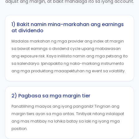
adjust ang margin, at bakit mahalaga ito sa iyong account.
1) Bakit namin mina-markahan ang earnings
at dividendo
Madalas markahan ng mga provider ang index at margin
sa bawat earnings o dividend cycle upang mabawasan
ang exposure risk. Kaya inililista namin ang mga petsang ito
sa kalendaryo. Ipinapakita ng naka-markang instrumento
ang mga produktong maaapektuhan ng event sa volatility.
2) Pagbasa sa mga margin tier
Panatilihing maayos ang iyong panganib! Tingnan ang
margin tiers ayon sa mga antas. Tinitiyak nitong inilalapat
ang mas matibay na lohika batay sa laki ng iyong mga
position.