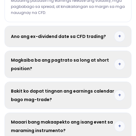
Maaaring pataasin ng earnings release ang volatility, mga
pagbabago sa spread, at kinakailangan sa margin sa mga
nauugnay na CFD.
+
Ano ang ex-dividend date sa CFD trading?
Ito ang petsa kung kailan inilalapat ang dividend
adjustment batay sa direksyon ng iyong bukas na position.
Magkaiba ba ang pagtrato sa long at short
+
position?
Oo. Karaniwang kine-credit ang mga long position habang
karaniwang sinisingil ang mga short position para sa
Bakit ko dapat tingnan ang earnings calendar
dividend adjustment.
+
bago mag-trade?
Tinutulungan ka nitong planuhin ang exposure, maiwasan
ang mga sorpresa, at maghanda sa posibleng pagbabago
Maaari bang makaapekto ang isang event sa
sa margin at volatility.
+
maraming instrumento?