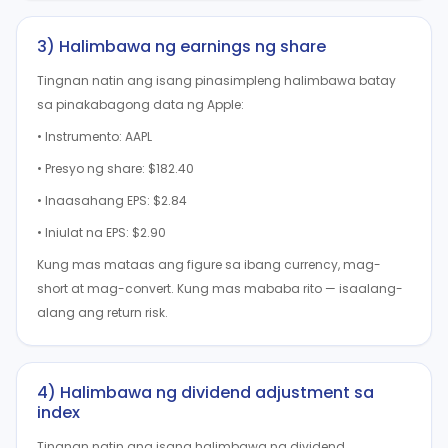
3) Halimbawa ng earnings ng share
Tingnan natin ang isang pinasimpleng halimbawa batay
sa pinakabagong data ng Apple:
• Instrumento: AAPL
• Presyo ng share: $182.40
• Inaasahang EPS: $2.84
• Iniulat na EPS: $2.90
Kung mas mataas ang figure sa ibang currency, mag-
short at mag-convert. Kung mas mababa rito — isaalang-
alang ang return risk.
4) Halimbawa ng dividend adjustment sa
index
Tingnan natin ang isang halimbawa ng dividend