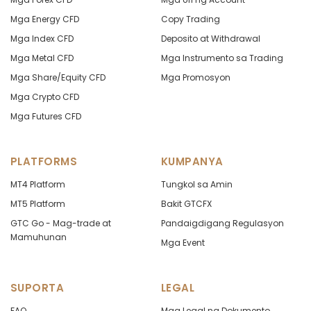
Mga Energy CFD
Copy Trading
Mga Index CFD
Deposito at Withdrawal
Mga Metal CFD
Mga Instrumento sa Trading
Mga Share/Equity CFD
Mga Promosyon
Mga Crypto CFD
Mga Futures CFD
PLATFORMS
KUMPANYA
MT4 Platform
Tungkol sa Amin
MT5 Platform
Bakit GTCFX
GTC Go - Mag-trade at
Pandaigdigang Regulasyon
Mamuhunan
Mga Event
SUPORTA
LEGAL
FAQ
Mga Legal na Dokumento