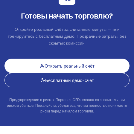
AUDZAR
in points
-211.2
Готовы начать торговлю?
CADCHF
in points
2.9
CADDKK
in points
-6
Откройте реальный счёт за считанные минуты — или
тренируйтесь с бесплатным демо. Прозрачные затраты, без
CADJPY
in points
5.94
скрытых комиссий.
CADMXN
in points
-45.56
Открыть реальный счёт
CADNOK
in points
0.07
Бесплатный демо-счёт
CADSEK
in points
-6
CADSGD
in points
-2.57
Предупреждение о рисках: Торговля CFD связана со значительным
риском убытков. Пожалуйста, убедитесь, что вы полностью понимаете
риски перед началом торговли.
CHFDKK
in points
-67.57
CHFHUF
in points
-75.4