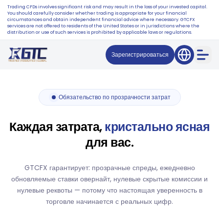
Trading CFDs involves significant risk and may result in the loss of your invested capital.
You should carefully consider whether trading is appropriate for your financial
circumstances and obtain independent financial advice where necessary. GTCFX
services are not offered to residents of the United States or in jurisdictions where the
distribution or use of such services is prohibited by applicable laws or regulations.
Зарегистрироваться
Обязательство по прозрачности затрат
Каждая затрата,
кристально ясная
для вас.
GTCFX гарантирует: прозрачные спреды, ежедневно
обновляемые ставки овернайт, нулевые скрытые комиссии и
нулевые реквоты — потому что настоящая уверенность в
торговле начинается с реальных цифр.