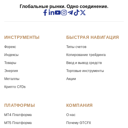
Глобальные рынки. Одно соединение.
CHFJPY
in points
-1.98
CHFNOK
in points
-8.95
CHFPLN
in points
-70.95
ИНСТРУМЕНТЫ
БЫСТРАЯ НАВИГАЦИЯ
CHFSEK
Форекс
in points
Типы счетов
-82.53
Индексы
Копирование трейдинга
CHFSGD
in points
-8.1
Товары
Ввод и вывод средств
Энергия
Торговые инструменты
CHFZAR
in points
-496.9
Металлы
Акции
CNHJPY
Крипто CFDs
in points
0
DKKNOK
in points
-1
ПЛАТФОРМЫ
КОМПАНИЯ
DKKSEK
in points
-4.26
MT4 Платформа
О нас
MT5 Платформа
Почему GTCFX
EURAUD
in points
-9.13