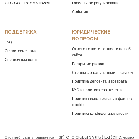
GTC Go - Trade & Invest
Глобальное регулирование
События
EURCAD
in points
-1.71
EURCHF
in points
1.3
ПОДДЕРЖКА
ЮРИДИЧЕСКИЕ
ВОПРОСЫ
FAQ
EURCNH
in points
-1.28
Отказ от ответственности на веб-
Свяжитесь с нами
сайте
EURCZK
in points
-14.15
Справочный центр
Раскрытие рисков
EURDKK
in points
-7.34
Страны с ограниченным доступом
Политика депозита и возврата
EURGBP
in points
-4.83
KYC и политика соответствия
Политика использования файлов
EURHKD
in points
-18.91
cookie
Политика конфиденциальности
EURHUF
in points
-41.4
EURILS
in points
-24.9
Этот веб-сайт управляется (FSP), GTC Global SA (Pty) Ltd (CIPC, номер