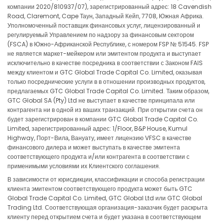
компании 2020/810937/07), зарегистрированный адрес: 18 Cavendish
EURJPY
in points
7.28
Road, Claremont, Cape Таун, Западный Кейп, 7708, Южная Африка.
Уполномоченный поставщик финансовых услуг, лицензированный и
EURMXN
in points
-75.87
регулируемый Управлением по надзору за финансовым сектором
(FSCA) в Южно-Африканской Республике, с номером FSP № 51545. FSP
не является маркет-мейкером или эмитентом продукта и выступает
EURNOK
in points
-4.61
исключительно в качестве посредника в соответствии с Законом FAIS
между клиентом и GTC Global Trade Capital Co. Limited, оказывая
EURNZD
in points
-13.72
только посреднические услуги в в отношении производных продуктов,
предлагаемых GTC Global Trade Capital Co. Limited. Таким образом,
GTC Global SA (Pty) Ltd не выступает в качестве принципала или
EURPLN
in points
-34.44
контрагента ни в одной из ваших транзакций. При открытии счета он
будет зарегистрирован в компании GTC Global Trade Capital Co.
EURSEK
in points
-20.35
Limited, зарегистрированный адрес: 1/Floor, B&P House, Kumul
Highway, Порт-Вила, Вануату, имеет лицензию VFSC в качестве
финансового дилера и может выступать в качестве эмитента
EURSGD
in points
-6.45
соответствующего продукта и/или контрагента в соответствии с
применимыми условиями их Клиентского соглашения.
EURTRY
in points
-4616.
В зависимости от юрисдикции, классификации и способа регистрации
клиента эмитентом соответствующего продукта может быть GTC
EURUSD
in points
-8.59
Global Trade Capital Co. Limited, GTC Global Ltd или GTC Global
Trading Ltd. Соответствующая организация-заказчик будет раскрыта
клиенту перед открытием счета и будет указана в соответствующем
EURZAR
in points
-351.48