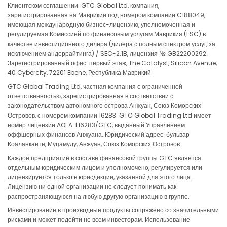
Клиентском соглашении. GTC Global Ltd, компания,
зарегистрированная на Маврикии под номером компании C188049,
GBPAUD
in points
-0.32
имеющая международную бизнес-лицензию, уполномоченная и
регулируемая Комиссией по финансовым услугам Маврикия (FSC) в
качестве инвестиционного дилера (дилера с полным спектром услуг, за
GBPCAD
in points
6.47
исключением андеррайтинга) / SEC-2.1B, лицензия № GB22200292.
Зарегистрированный офис: первый этаж, The Catalyst, Silicon Avenue,
GBPCHF
in points
9.84
40 Cybercity, 72201 Ebene, Республика Маврикий.
GTC Global Trading Ltd, частная компания с ограниченной
GBPUSD
in points
-3.34
ответственностью, зарегистрированная в соответствии с
законодательством автономного острова Анжуан, Союз Коморских
Островов, с номером компании 16283. GTC Global Trading Ltd имеет
GBPCZK
in points
-29.76
номер лицензии AOFA. L16283/GTC, выданный Управлением
оффшорных финансов Анжуана. Юридический адрес: бульвар
GBPDKK
in points
-6
Коаланканте, Муцамуду, Анжуан, Союз Коморских Островов.
Каждое предприятие в составе финансовой группы GTC является
GBPHKD
in points
-5.35
отдельным юридическим лицом и уполномочено, регулируется или
лицензируется только в юрисдикции, указанной для этого лица.
Лицензию ни одной организации не следует понимать как
GBPHUF
in points
-36.54
распространяющуюся на любую другую организацию в группе.
Инвестирование в производные продукты сопряжено со значительными
GBPJPY
in points
11.72
рисками и может подойти не всем инвесторам. Использование