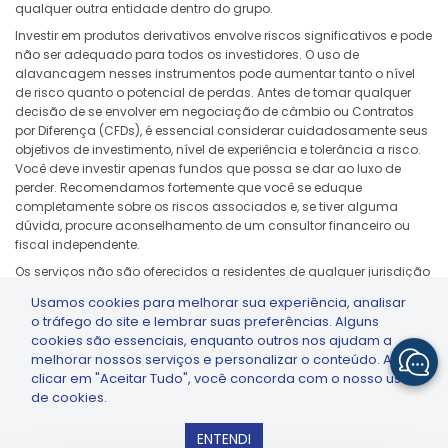
qualquer outra entidade dentro do grupo.
Investir em produtos derivativos envolve riscos significativos e pode
não ser adequado para todos os investidores. O uso de
alavancagem nesses instrumentos pode aumentar tanto o nível
de risco quanto o potencial de perdas. Antes de tomar qualquer
decisão de se envolver em negociação de câmbio ou Contratos
por Diferença (CFDs), é essencial considerar cuidadosamente seus
objetivos de investimento, nível de experiência e tolerância a risco.
Você deve investir apenas fundos que possa se dar ao luxo de
perder. Recomendamos fortemente que você se eduque
completamente sobre os riscos associados e, se tiver alguma
dúvida, procure aconselhamento de um consultor financeiro ou
fiscal independente.
Os serviços não são oferecidos a residentes de qualquer jurisdição
onde tal oferta, solicitação, distribuição ou uso seria contrário às
Usamos cookies para melhorar sua experiência, analisar
leis ou regulamentações locais, incluindo, mas não se limitando a,
o tráfego do site e lembrar suas preferências. Alguns
Estados Unidos, Japão e qualquer jurisdição sujeita a sanções ou
cookies são essenciais, enquanto outros nos ajudam a
restrições regulatórias aplicáveis.
melhorar nossos serviços e personalizar o conteúdo. Ao
clicar em "Aceitar Tudo", você concorda com o nosso uso
de cookies.
GTCFX: GTC Go – Trade & Invest
ENTENDI
Install
© COPYRIGHT 2026 GTCFX - TODOS OS DIREITOS RESERVADOS