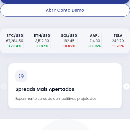
Abrir Conta Demo
BTC/USD
ETH/USD
SOL/USD
AAPL
TSLA
67,284.50
3,512.80
182.45
214.30
249.70
+2.34%
+1.87%
-0.62%
+0.95%
-1.23%
Spreads Mais Apertados
Experimente spreads competitivos projetados