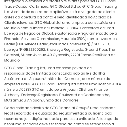
integração, o emissor do produto relevante pode ser GTC Global
Trade Capital Co. Limited, GTC Global Ltd ou GTC Global Trading
Ltd. A entidade contratante aplicável será divulgada ao cliente
antes da abertura da conta e será identificada no Acordo de
Cliente relevante. GTC Global Ltd, uma empresa constituída em
Maurício com Número de Empresa C188049, detentora de uma
Licença de Negócios Global, e autorizada e regulamentada pela
Financial Services Commission, Maurício (FSC) como Investment
Dealer (Full Service Dealer, excluindo Underwriting) / SEC-2.1B,
Licença Nº GB22200292. Endereço Registrado: Ground Floor, The
Catalyst, Silicon Avenue, 40 Cybercity, 72201 Ebene, República de
Maurício.
GTC Global Trading Ltd, uma empresa privada de
responsabilidade limitada constituída sob as leis da Ilha
Autônoma de Anjouan, União das Comores, com número de
empresa 16283. A GTC Global Trading Ltd detém uma licença AOFA
número L16283/GTC emitida pela Anjouan Offshore Finance
Authority. Endereço Registrado: Boulevard de Coalancanthe,
Mutsamudu, Anjouan, União das Comores.
Cada entidade dentro do GTC Financial Group é uma entidade
legal separada e é autorizada, regulamentada ou licenciada
apenas na jurisdição indicada para essa entidade. A licença de
nenhuma entidade deve ser entendida como se estendendo a