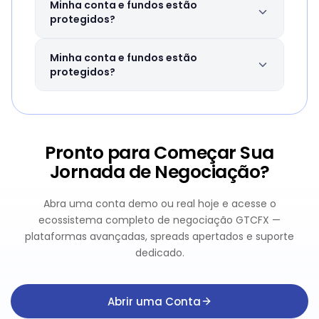
A GTCFX oferece opções de alavancagem
Minha conta e fundos estão
flexíveis até 1:2000, dependendo do tipo de
protegidos?
conta, instrumento e região regulatória.
Consulte nossa página de alavancagem
Sim. Os fundos dos clientes são mantidos
Minha conta e fundos estão
para detalhes completos.
em contas segregadas em bancos de
protegidos?
primeiro nível. A GTCFX cumpre os
requisitos regulatórios para garantir a
A GTCFX usa criptografia avançada e
segurança de seus fundos.
autenticação de dois fatores para proteger
sua conta. Nossa equipe de gestão de risco
Pronto para Começar Sua
monitora contas 24/7.
Jornada de Negociação?
Abra uma conta demo ou real hoje e acesse o
ecossistema completo de negociação GTCFX —
plataformas avançadas, spreads apertados e suporte
dedicado.
Abrir uma Conta