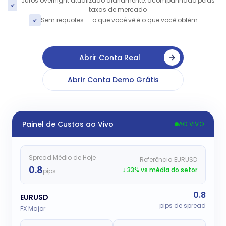
Juros overnight atualizado diariamente, acompanhado pelas
taxas de mercado
Sem requotes — o que você vê é o que você obtém
Abrir Conta Real
Abrir Conta Demo Grátis
Painel de Custos ao Vivo
AO VIVO
Spread Médio de Hoje
Referência EURUSD
0.8
↓ 33% vs média do setor
pips
0.8
EURUSD
pips de spread
FX Major