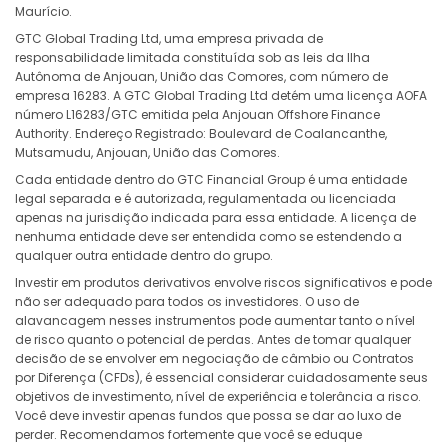
Maurício.
GTC Global Trading Ltd, uma empresa privada de
GBPCAD
in points
6.47
responsabilidade limitada constituída sob as leis da Ilha
Autônoma de Anjouan, União das Comores, com número de
GBPCHF
in points
9.84
empresa 16283. A GTC Global Trading Ltd detém uma licença AOFA
número L16283/GTC emitida pela Anjouan Offshore Finance
GBPUSD
Authority. Endereço Registrado: Boulevard de Coalancanthe,
in points
-3.34
Mutsamudu, Anjouan, União das Comores.
Cada entidade dentro do GTC Financial Group é uma entidade
GBPCZK
in points
-29.76
legal separada e é autorizada, regulamentada ou licenciada
apenas na jurisdição indicada para essa entidade. A licença de
GBPDKK
in points
-6
nenhuma entidade deve ser entendida como se estendendo a
qualquer outra entidade dentro do grupo.
GBPHKD
in points
-5.35
Investir em produtos derivativos envolve riscos significativos e pode
não ser adequado para todos os investidores. O uso de
alavancagem nesses instrumentos pode aumentar tanto o nível
GBPHUF
in points
-36.54
de risco quanto o potencial de perdas. Antes de tomar qualquer
decisão de se envolver em negociação de câmbio ou Contratos
GBPJPY
in points
11.72
por Diferença (CFDs), é essencial considerar cuidadosamente seus
objetivos de investimento, nível de experiência e tolerância a risco.
GBPMXN
Você deve investir apenas fundos que possa se dar ao luxo de
in points
-77.55
perder. Recomendamos fortemente que você se eduque