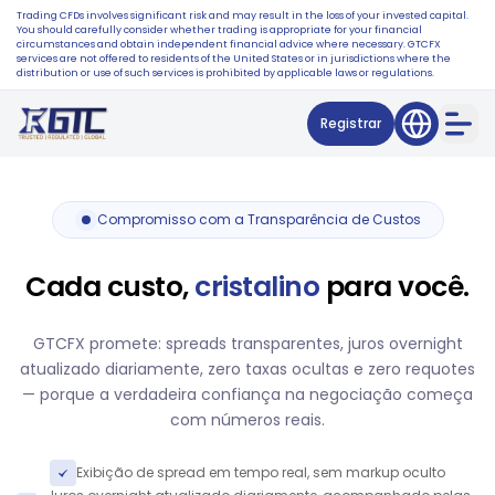
Trading CFDs involves significant risk and may result in the loss of your invested capital.
You should carefully consider whether trading is appropriate for your financial
circumstances and obtain independent financial advice where necessary. GTCFX
services are not offered to residents of the United States or in jurisdictions where the
distribution or use of such services is prohibited by applicable laws or regulations.
Registrar
Compromisso com a Transparência de Custos
Cada custo,
cristalino
para você.
GTCFX promete: spreads transparentes, juros overnight
atualizado diariamente, zero taxas ocultas e zero requotes
— porque a verdadeira confiança na negociação começa
com números reais.
Exibição de spread em tempo real, sem markup oculto