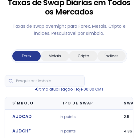
Taxas de Swap Diárias em Todos
os Mercados
Taxas de swap overnight para Forex, Metais, Cripto e
Índices. Pesquisável por símbolo.
Forex
Metais
Cripto
Índices
Última atualização: Hoje 00:00 GMT
SÍMBOLO
TIPO DE SWAP
SWAP
AUDCAD
in points
2.5
AUDCHF
in points
4.86