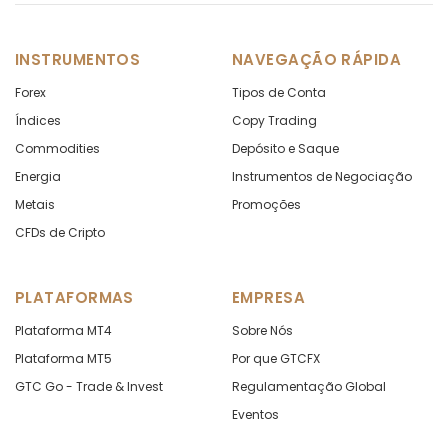
CHFNOK
in points
-8.95
INSTRUMENTOS
NAVEGAÇÃO RÁPIDA
CHFPLN
in points
-70.95
Forex
Tipos de Conta
CHFSEK
in points
-82.53
Índices
Copy Trading
Commodities
Depósito e Saque
CHFSGD
in points
-8.1
Energia
Instrumentos de Negociação
Metais
Promoções
CHFZAR
in points
-496.9
CFDs de Cripto
CNHJPY
in points
0
PLATAFORMAS
EMPRESA
DKKNOK
in points
-1
Plataforma MT4
Sobre Nós
DKKSEK
in points
-4.26
Plataforma MT5
Por que GTCFX
GTC Go - Trade & Invest
Regulamentação Global
EURAUD
in points
-9.13
Eventos
EURCAD
in points
-1.71