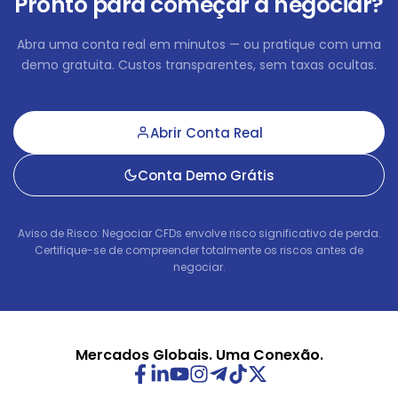
Pronto para começar a negociar?
CADDKK
in points
-6
Abra uma conta real em minutos — ou pratique com uma
demo gratuita. Custos transparentes, sem taxas ocultas.
CADJPY
in points
5.94
CADMXN
in points
-45.56
Abrir Conta Real
CADNOK
in points
0.07
Conta Demo Grátis
CADSEK
in points
-6
Aviso de Risco: Negociar CFDs envolve risco significativo de perda.
CADSGD
Certifique-se de compreender totalmente os riscos antes de
in points
-2.57
negociar.
CHFDKK
in points
-67.57
CHFHUF
in points
-75.4
Mercados Globais. Uma Conexão.
CHFJPY
in points
-1.98