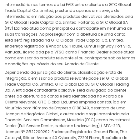
intermediário nos termos da Lei FAIS entre o cliente e a GTC Global
EURMXN
in points
-75.87
Trade Capital Co. Limited, prestando apenas um serviço de
intermediário em relação aos produtos derivativos oferecidos pela
EURNOK
in points
-4.61
GTC Global Trade Capital Co. Limited. Portanto, a GTC Global SA
(Pty) Ltd não atua como principal ou contraparte em nenhuma de
suas transações. Ao prosseguir com a abertura de uma conta,
EURNZD
in points
-13.72
esta será registrada na GTC Global Trade Capital Co. Limited,
endereço registrado: 1/Andar, B&P House, Kumul Highway, Port Vila,
EURPLN
in points
-34.44
Vanuatu, licenciada pela VFSC como Financial Dealer e pode atuar
como emissor do produto relevante e/ou contraparte sob os termos
e condições aplicáveis do seu Acordo de Cliente.
EURSEK
in points
-20.35
Dependendo da jurisdição do cliente, classificação e rota de
integração, o emissor do produto relevante pode ser GTC Global
EURSGD
in points
-6.45
Trade Capital Co. Limited, GTC Global Ltd ou GTC Global Trading
Ltd. A entidade contratante aplicável será divulgada ao cliente
EURTRY
in points
-4616.
antes da abertura da conta e será identificada no Acordo de
Cliente relevante. GTC Global Ltd, uma empresa constituída em
Maurício com Número de Empresa C188049, detentora de uma
EURUSD
in points
-8.59
Licença de Negócios Global, e autorizada e regulamentada pela
Financial Services Commission, Maurício (FSC) como Investment
EURZAR
in points
-351.48
Dealer (Full Service Dealer, excluindo Underwriting) / SEC-2.1B,
Licença Nº GB22200292. Endereço Registrado: Ground Floor, The
GBPAUD
Catalyst, Silicon Avenue, 40 Cybercity, 72201 Ebene, República de
in points
-0.32