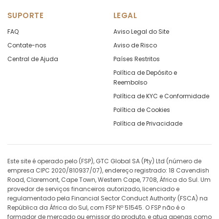
SUPORTE
LEGAL
EURCHF
in points
1.3
FAQ
Aviso Legal do Site
EURCNH
in points
-1.28
Contate-nos
Aviso de Risco
Central de Ajuda
Países Restritos
EURCZK
in points
-14.15
Política de Depósito e
Reembolso
EURDKK
in points
-7.34
Política de KYC e Conformidade
Política de Cookies
EURGBP
in points
-4.83
Política de Privacidade
EURHKD
in points
-18.91
EURHUF
in points
-41.4
Este site é operado pelo (FSP), GTC Global SA (Pty) Ltd (número de
empresa CIPC 2020/810937/07), endereço registrado: 18 Cavendish
Road, Claremont, Cape Town, Western Cape, 7708, África do Sul. Um
EURILS
in points
-24.9
provedor de serviços financeiros autorizado, licenciado e
regulamentado pela Financial Sector Conduct Authority (FSCA) na
EURJPY
in points
7.28
República da África do Sul, com FSP Nº 51545. O FSP não é o
formador de mercado ou emissor do produto, e atua apenas como