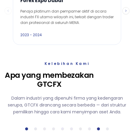
Forex Expo Dubai
F
Penaja platinum dan pempamer aktif di acara
P
industri FX utama wilayah ini, terkait dengan trader
u
dan profesional di seluruh MENA.
t
2023 - 2024
2
Kelebihan Kami
Apa yang membezakan
GTCFX
Dalam industri yang dipenuhi firma yang kedengaran
serupa, GTCFX dirancang secara berbeda — dari struktur
pemilikan hingga cara kami menyimpan aset Anda.