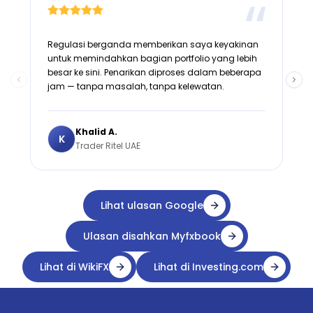
Regulasi berganda memberikan saya keyakinan
K
untuk memindahkan bagian portfolio yang lebih
d
besar ke sini. Penarikan diproses dalam beberapa
d
jam — tanpa masalah, tanpa kelewatan.
k
Khalid A.
K
Trader Ritel UAE
Lihat ulasan Google
Ulasan disahkan Myfxbook
Lihat di WikiFX
Lihat di Investing.com