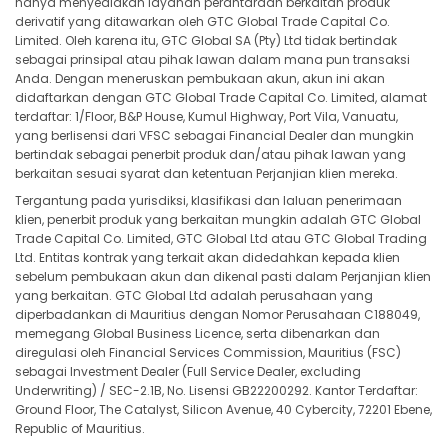
hanya menyediakan layanan perantaraan berkaitan produk
derivatif yang ditawarkan oleh GTC Global Trade Capital Co.
Limited. Oleh karena itu, GTC Global SA (Pty) Ltd tidak bertindak
sebagai prinsipal atau pihak lawan dalam mana pun transaksi
Anda. Dengan meneruskan pembukaan akun, akun ini akan
didaftarkan dengan GTC Global Trade Capital Co. Limited, alamat
terdaftar: 1/Floor, B&P House, Kumul Highway, Port Vila, Vanuatu,
yang berlisensi dari VFSC sebagai Financial Dealer dan mungkin
bertindak sebagai penerbit produk dan/atau pihak lawan yang
berkaitan sesuai syarat dan ketentuan Perjanjian klien mereka.
Tergantung pada yurisdiksi, klasifikasi dan laluan penerimaan
klien, penerbit produk yang berkaitan mungkin adalah GTC Global
Trade Capital Co. Limited, GTC Global Ltd atau GTC Global Trading
Ltd. Entitas kontrak yang terkait akan didedahkan kepada klien
sebelum pembukaan akun dan dikenal pasti dalam Perjanjian klien
yang berkaitan. GTC Global Ltd adalah perusahaan yang
diperbadankan di Mauritius dengan Nomor Perusahaan C188049,
memegang Global Business Licence, serta dibenarkan dan
diregulasi oleh Financial Services Commission, Mauritius (FSC)
sebagai Investment Dealer (Full Service Dealer, excluding
Underwriting) / SEC-2.1B, No. Lisensi GB22200292. Kantor Terdaftar:
Ground Floor, The Catalyst, Silicon Avenue, 40 Cybercity, 72201 Ebene,
Republic of Mauritius.