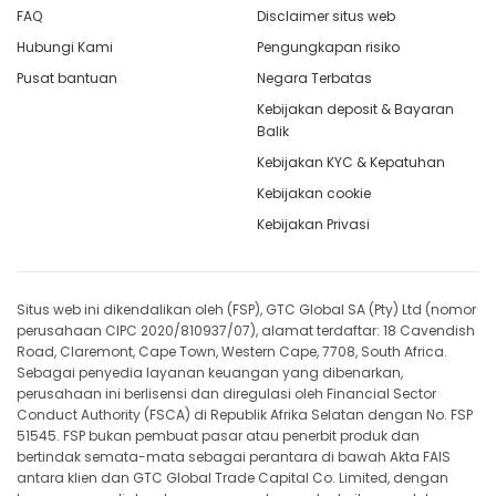
FAQ
Disclaimer situs web
Hubungi Kami
Pengungkapan risiko
Pusat bantuan
Negara Terbatas
Kebijakan deposit & Bayaran
Balik
Kebijakan KYC & Kepatuhan
Kebijakan cookie
Kebijakan Privasi
Situs web ini dikendalikan oleh (FSP), GTC Global SA (Pty) Ltd (nomor
perusahaan CIPC 2020/810937/07), alamat terdaftar: 18 Cavendish
Road, Claremont, Cape Town, Western Cape, 7708, South Africa.
Sebagai penyedia layanan keuangan yang dibenarkan,
perusahaan ini berlisensi dan diregulasi oleh Financial Sector
Conduct Authority (FSCA) di Republik Afrika Selatan dengan No. FSP
51545. FSP bukan pembuat pasar atau penerbit produk dan
bertindak semata-mata sebagai perantara di bawah Akta FAIS
antara klien dan GTC Global Trade Capital Co. Limited, dengan