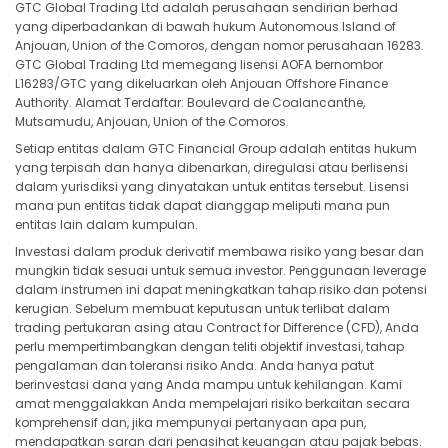
GTC Global Trading Ltd adalah perusahaan sendirian berhad
yang diperbadankan di bawah hukum Autonomous Island of
Anjouan, Union of the Comoros, dengan nomor perusahaan 16283.
GTC Global Trading Ltd memegang lisensi AOFA bernombor
L16283/GTC yang dikeluarkan oleh Anjouan Offshore Finance
Authority. Alamat Terdaftar: Boulevard de Coalancanthe,
Mutsamudu, Anjouan, Union of the Comoros.
Setiap entitas dalam GTC Financial Group adalah entitas hukum
yang terpisah dan hanya dibenarkan, diregulasi atau berlisensi
dalam yurisdiksi yang dinyatakan untuk entitas tersebut. Lisensi
mana pun entitas tidak dapat dianggap meliputi mana pun
entitas lain dalam kumpulan.
Investasi dalam produk derivatif membawa risiko yang besar dan
mungkin tidak sesuai untuk semua investor. Penggunaan leverage
dalam instrumen ini dapat meningkatkan tahap risiko dan potensi
kerugian. Sebelum membuat keputusan untuk terlibat dalam
trading pertukaran asing atau Contract for Difference (CFD), Anda
perlu mempertimbangkan dengan teliti objektif investasi, tahap
pengalaman dan toleransi risiko Anda. Anda hanya patut
berinvestasi dana yang Anda mampu untuk kehilangan. Kami
amat menggalakkan Anda mempelajari risiko berkaitan secara
komprehensif dan, jika mempunyai pertanyaan apa pun,
mendapatkan saran dari penasihat keuangan atau pajak bebas.