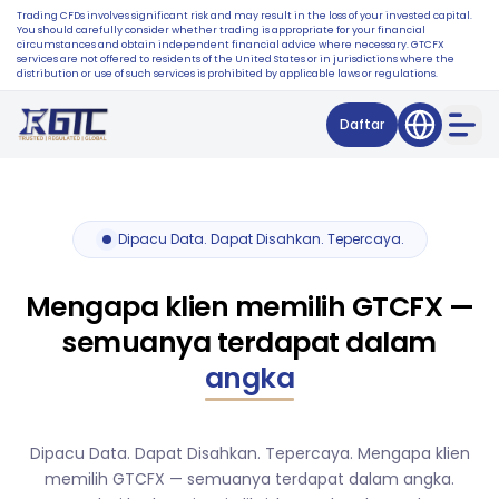
Trading CFDs involves significant risk and may result in the loss of your invested capital.
You should carefully consider whether trading is appropriate for your financial
circumstances and obtain independent financial advice where necessary. GTCFX
services are not offered to residents of the United States or in jurisdictions where the
distribution or use of such services is prohibited by applicable laws or regulations.
Daftar
Dipacu Data. Dapat Disahkan. Tepercaya.
Mengapa klien memilih GTCFX —
semuanya terdapat dalam
angka
Dipacu Data. Dapat Disahkan. Tepercaya. Mengapa klien
memilih GTCFX — semuanya terdapat dalam angka.