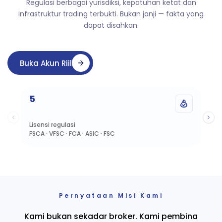
Regulasi berbagai yurisdiksi, kepatuhan ketat dan
infrastruktur trading terbukti. Bukan janji — fakta yang
dapat disahkan.
Buka Akun Riil
5
$
Lisensi regulasi
Ko
FSCA · VFSC · FCA · ASIC · FSC
me
Pernyataan Misi Kami
Kami bukan sekadar broker. Kami pembina