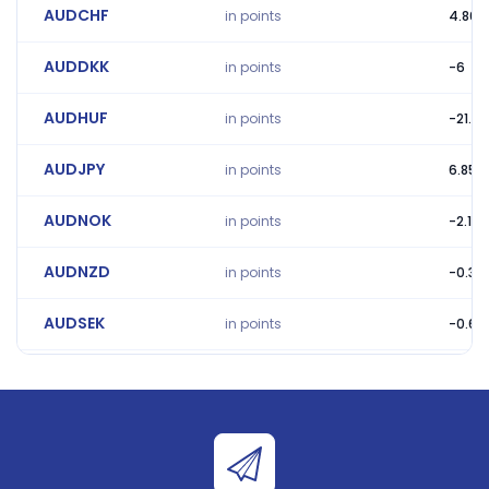
AUDCHF
in points
4.86
AUDDKK
in points
-6
AUDHUF
in points
-21.51
AUDJPY
in points
6.85
AUDNOK
in points
-2.15
AUDNZD
in points
-0.34
AUDSEK
in points
-0.64
AUDSGD
in points
-5
AUDUSD
in points
-3.02
AUDZAR
in points
-211.2