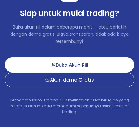
Siap untuk mulai trading?
CADCHF
in points
2.9
CADDKK
in points
-6
Buka akun riil dalam beberapa menit — atau berlatih
dengan demo gratis. Biaya transparan, tidak ada biaya
CADJPY
in points
5.94
tersembunyi.
CADMXN
in points
-45.5
Buka Akun Riil
CADNOK
in points
0.07
Akun demo Gratis
CADSEK
in points
-6
CADSGD
in points
-2.57
Peringatan risiko: Trading CFD melibatkan risiko kerugian yang
ketara. Pastikan Anda memahami sepenuhnya risiko sebelum
trading.
CHFDKK
in points
-67.5
CHFHUF
in points
-75.4