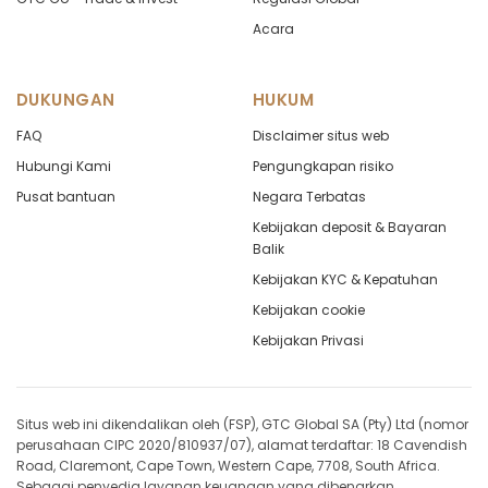
Acara
EURCAD
in points
-1.71
EURCHF
in points
1.3
DUKUNGAN
HUKUM
FAQ
Disclaimer situs web
EURCNH
in points
-1.28
Hubungi Kami
Pengungkapan risiko
EURCZK
in points
-14.15
Pusat bantuan
Negara Terbatas
Kebijakan deposit & Bayaran
EURDKK
in points
-7.34
Balik
Kebijakan KYC & Kepatuhan
EURGBP
in points
-4.83
Kebijakan cookie
Kebijakan Privasi
EURHKD
in points
-18.91
EURHUF
in points
-41.4
Situs web ini dikendalikan oleh (FSP), GTC Global SA (Pty) Ltd (nomor
EURILS
perusahaan CIPC 2020/810937/07), alamat terdaftar: 18 Cavendish
in points
-24.9
Road, Claremont, Cape Town, Western Cape, 7708, South Africa.
Sebagai penyedia layanan keuangan yang dibenarkan,