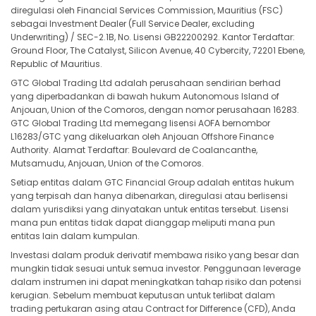
diregulasi oleh Financial Services Commission, Mauritius (FSC)
GBPAUD
in points
-0.32
sebagai Investment Dealer (Full Service Dealer, excluding
Underwriting) / SEC-2.1B, No. Lisensi GB22200292. Kantor Terdaftar:
Ground Floor, The Catalyst, Silicon Avenue, 40 Cybercity, 72201 Ebene,
GBPCAD
in points
6.47
Republic of Mauritius.
GTC Global Trading Ltd adalah perusahaan sendirian berhad
GBPCHF
in points
9.84
yang diperbadankan di bawah hukum Autonomous Island of
Anjouan, Union of the Comoros, dengan nomor perusahaan 16283.
GBPUSD
in points
-3.34
GTC Global Trading Ltd memegang lisensi AOFA bernombor
L16283/GTC yang dikeluarkan oleh Anjouan Offshore Finance
Authority. Alamat Terdaftar: Boulevard de Coalancanthe,
GBPCZK
in points
-29.7
Mutsamudu, Anjouan, Union of the Comoros.
Setiap entitas dalam GTC Financial Group adalah entitas hukum
GBPDKK
in points
-6
yang terpisah dan hanya dibenarkan, diregulasi atau berlisensi
dalam yurisdiksi yang dinyatakan untuk entitas tersebut. Lisensi
GBPHKD
in points
-5.35
mana pun entitas tidak dapat dianggap meliputi mana pun
entitas lain dalam kumpulan.
GBPHUF
in points
-36.5
Investasi dalam produk derivatif membawa risiko yang besar dan
mungkin tidak sesuai untuk semua investor. Penggunaan leverage
dalam instrumen ini dapat meningkatkan tahap risiko dan potensi
GBPJPY
in points
11.72
kerugian. Sebelum membuat keputusan untuk terlibat dalam
trading pertukaran asing atau Contract for Difference (CFD), Anda