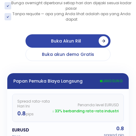
Bunga overnight diperbarui setiap hari dan dijejaki sesuai kadar
pasar
Tanpa requote — apa yang Anda lihat adalah apa yang Anda
dapat
Buka Akun Riil
Buka akun demo Gratis
Papan Pemuka Biaya Langsung
LANGSUNG
Spread rata-rata
Penanda level EURUSD
Hari Ini
↓ 33% berbanding rata-rata industri
0.8
pips
0.8
EURUSD
spread pip