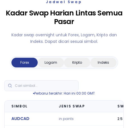
Jadwal Swap
Kadar Swap Harian Lintas Semua
Pasar
Kadar swap overnight untuk Forex, Logam, Kripto dan
Indeks. Dapat dicari sesuai simbol.
Forex
Logam
Kripto
Indeks
Perbarui terakhir: Hari ini 00:00 GMT
SIMBOL
JENIS SWAP
SWAP
AUDCAD
in points
2.5