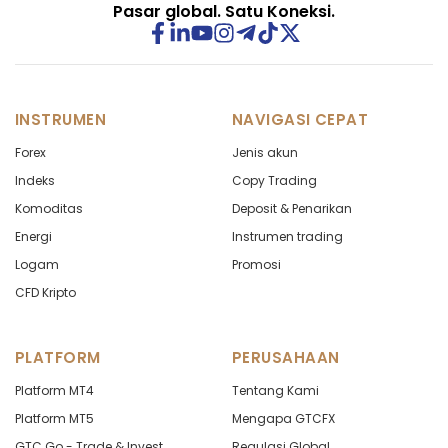
Pasar global. Satu Koneksi.
CHFJPY
in points
-1.98
CHFNOK
in points
-8.95
CHFPLN
in points
-70.9
INSTRUMEN
NAVIGASI CEPAT
CHFSEK
Forex
in points
Jenis akun
-82.5
Indeks
Copy Trading
CHFSGD
in points
-8.1
Komoditas
Deposit & Penarikan
Energi
Instrumen trading
CHFZAR
in points
-496.
Logam
Promosi
CNHJPY
CFD Kripto
in points
0
DKKNOK
in points
-1
PLATFORM
PERUSAHAAN
DKKSEK
in points
-4.26
Platform MT4
Tentang Kami
Platform MT5
Mengapa GTCFX
EURAUD
in points
-9.13
GTC Go - Trade & Invest
Regulasi Global