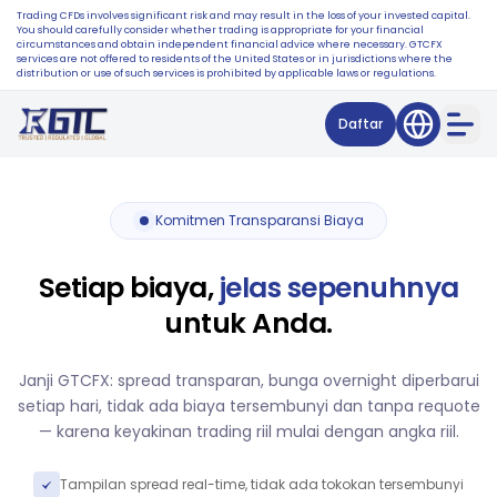
Trading CFDs involves significant risk and may result in the loss of your invested capital.
You should carefully consider whether trading is appropriate for your financial
circumstances and obtain independent financial advice where necessary. GTCFX
services are not offered to residents of the United States or in jurisdictions where the
distribution or use of such services is prohibited by applicable laws or regulations.
Daftar
Komitmen Transparansi Biaya
Setiap biaya,
jelas sepenuhnya
untuk Anda.
Janji GTCFX: spread transparan, bunga overnight diperbarui
setiap hari, tidak ada biaya tersembunyi dan tanpa requote
— karena keyakinan trading riil mulai dengan angka riil.
Tampilan spread real-time, tidak ada tokokan tersembunyi