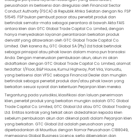
EURJPY
in points
7.28
perusahaan ini berlisensi dan diregulasi oleh Financial Sector
Conduct Authority (FSCA) di Republik Afrika Selatan dengan No. FSP
EURMXN
51545. FSP bukan pembuat pasar atau penerbit produk dan
in points
-75.8
bertindak semata-mata sebagai perantara di bawah Akta FAIS
antara klien dan GTC Global Trade Capital Co. Limited, dengan
EURNOK
in points
-4.61
hanya menyediakan layanan perantaraan berkaitan produk
derivatif yang ditawarkan oleh GTC Global Trade Capital Co.
EURNZD
in points
-13.72
Limited. Oleh karena itu, GTC Global SA (Pty) Ltd tidak bertindak
sebagai prinsipal atau pihak lawan dalam mana pun transaksi
Anda. Dengan meneruskan pembukaan akun, akun ini akan
EURPLN
in points
-34.4
didaftarkan dengan GTC Global Trade Capital Co. Limited, alamat
terdaftar: 1/Floor, B&P House, Kumul Highway, Port Vila, Vanuatu,
EURSEK
in points
-20.3
yang berlisensi dari VFSC sebagai Financial Dealer dan mungkin
bertindak sebagai penerbit produk dan/atau pihak lawan yang
berkaitan sesuai syarat dan ketentuan Perjanjian klien mereka.
EURSGD
in points
-6.45
Tergantung pada yurisdiksi, klasifikasi dan laluan penerimaan
klien, penerbit produk yang berkaitan mungkin adalah GTC Global
EURTRY
in points
-4616
Trade Capital Co. Limited, GTC Global Ltd atau GTC Global Trading
Ltd. Entitas kontrak yang terkait akan didedahkan kepada klien
EURUSD
in points
-8.59
sebelum pembukaan akun dan dikenal pasti dalam Perjanjian klien
yang berkaitan. GTC Global Ltd adalah perusahaan yang
diperbadankan di Mauritius dengan Nomor Perusahaan C188049,
EURZAR
in points
-351.
memegang Global Business Licence, serta dibenarkan dan