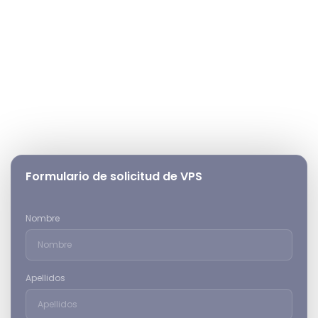
Solicite su servidor de trading
GTCFX
Únase a miles de traders de EAs que ejecutan sus
estrategias en el VPS de GTCFX. Complete sus datos y
tendremos su servidor preparado en cuestión de minutos.
Formulario de solicitud de VPS
Nombre
Apellidos