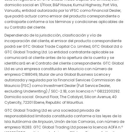
domicilio social en 1/Floor, B&P House, Kumul Highway, Port Vila,
Vanuatu, entidad autorizada por la VFSC como Financial Dealer,
que podrá actuar como emisor del producto correspondiente o
contraparte conforme a los términos y condiciones aplicables de
su Contrato del cliente.
Dependiendo de la jurisdicción, clasificación y vía de
incorporación del cliente, el emisor del producto correspondiente
podrá ser GTC Global Trade Capital Co. Limited, GTC Global Ltd o
GTC Global Trading Ltd. La entidad contratante aplicable se
comunicará al cliente antes de la apertura de la cuenta y se
identificará en el Contrato del cliente correspondiente. GTC Global
Ltd es una empresa constituida en Mauricio con número de
empresa C188049, titular de una Global Business Licence y
autorizada y regulada por la Financial Services Commission de
Mauricio (FSC) como Investment Dealer (Full Service Dealer,
excluding Underwriting) / SEC-2.1B, con licencia n.º GB22200292.
Domicilio social: Ground Floor, The Catalyst, Silicon Avenue, 40
Cybercity, 72201 Ebene, Republic of Mauritius.
GTC Global Trading Ltd es una sociedad privada de
responsabilidad limitada constituida conforme a las leyes de la
Isla Autónoma de Anjouan, Unión de las Comoras, con número de
empresa 16283. GTC Global Trading Ltd posee la licencia AOFA n.º