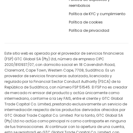
reembolsos
Política de KYC y cumplimiento
Política de cookies
Política de privacidad
Este sitio web es operado por el proveedor de servicios financieros
(FSP) GTC Global SA (Pty) Ltd, número de empresa CIPC
2020/810937/07, con domicilio social en 18 Cavendish Road,
Claremont, Cape Town, Western Cape, 7708, Sudáfrica. Es un
proveedor de servicios financieros autorizado, licenciado y
regulado por la Financial Sector Conduct Authority (FSCA) de la
República de Sudáfrica, con número FSP 51545. El FSP no es creador
de mercado ni emisor del producto y actúa únicamente como
intermediario, conforme a la Ley FAIS, entre el cliente y GTC Global
Trade Capital Co. Limited, prestando exclusivamente un servicio de
intermediación respecto de los productos derivados ofrecidos por
GTC Global Trade Capital Co. Limited. Por lo tanto, GTC Global SA
(Pty) Ltd no actúa como principal ni como contraparte en ninguna
de tus transacciones. Al continuar con la apertura de una cuenta,
esta se registrará en GTC Global Trade Capital Co. Limited, con