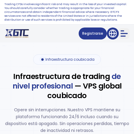
Trading CFDs involves significant risk and may result in the loss of your invested capital.
You should carefully consider whether trading is appropriate for your financial
circumstances and obtain independent financial advice where necessary. GTCFX
services are not offered to residents of the United States or in jurisdictions where the
distribution or use of such services is prohibited by applicable laws or regulations.
Registrarse
Infraestructura coubicada
Infraestructura de trading
de
nivel profesional
— VPS global
coubicado
Opere sin interrupciones. Nuestro VPS mantiene su
plataforma funcionando 24/6 incluso cuando su
dispositivo está apagado. Sin operaciones perdidas, tiempo
de inactividad ni retrasos.