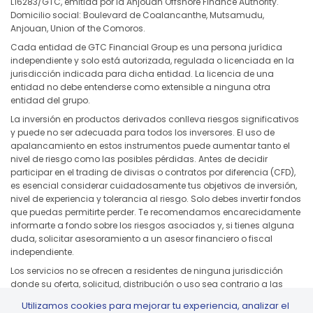
L16283/GTC, emitida por la Anjouan Offshore Finance Authority.
Domicilio social: Boulevard de Coalancanthe, Mutsamudu,
Anjouan, Union of the Comoros.
Cada entidad de GTC Financial Group es una persona jurídica
independiente y solo está autorizada, regulada o licenciada en la
jurisdicción indicada para dicha entidad. La licencia de una
entidad no debe entenderse como extensible a ninguna otra
entidad del grupo.
La inversión en productos derivados conlleva riesgos significativos
y puede no ser adecuada para todos los inversores. El uso de
apalancamiento en estos instrumentos puede aumentar tanto el
nivel de riesgo como las posibles pérdidas. Antes de decidir
participar en el trading de divisas o contratos por diferencia (CFD),
es esencial considerar cuidadosamente tus objetivos de inversión,
nivel de experiencia y tolerancia al riesgo. Solo debes invertir fondos
que puedas permitirte perder. Te recomendamos encarecidamente
informarte a fondo sobre los riesgos asociados y, si tienes alguna
duda, solicitar asesoramiento a un asesor financiero o fiscal
independiente.
Los servicios no se ofrecen a residentes de ninguna jurisdicción
donde su oferta, solicitud, distribución o uso sea contrario a las
leyes o normativas locales, incluidos, entre otros, Estados Unidos,
Utilizamos cookies para mejorar tu experiencia, analizar el
Japón y cualquier jurisdicción sujeta a sanciones aplicables o