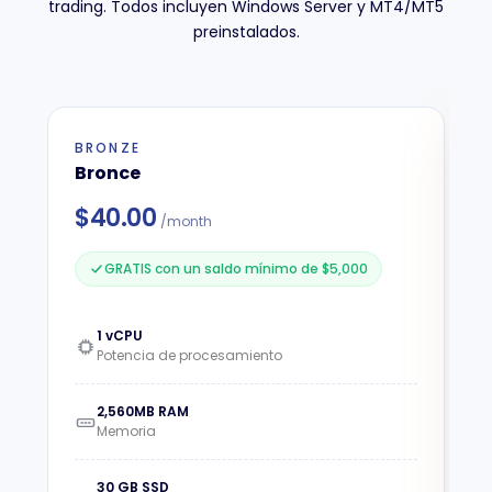
trading. Todos incluyen Windows Server y MT4/MT5
preinstalados.
BRONZE
S
Bronce
P
$
40.00
/month
GRATIS con un saldo mínimo de $5,000
1 vCPU
Potencia de procesamiento
2,560MB RAM
Memoria
30 GB SSD