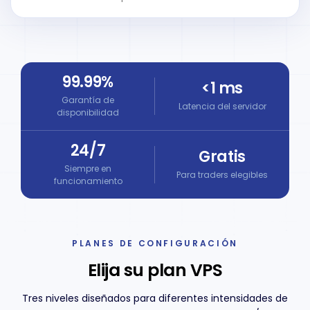
99.99%
<1 ms
Garantía de
Latencia del servidor
disponibilidad
24/7
Gratis
Siempre en
Para traders elegibles
funcionamiento
PLANES DE
CONFIGURACIÓN
Elija su plan VPS
Tres niveles diseñados para diferentes intensidades de